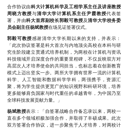
合作协议由
科大计算机科学及工程学系主任及讲座教授
与
代表签
周晓方教授
清华大学计算机系主任尹霞教授
署，并由
及
科大首席副校长郭毅可教授
清华大学校务委
在场见证签署仪式。
员会副主任杨斌教授
感谢清华大学长期以来的支持，并表示：
郭毅可教授
「此次协议签署是科大首次与内地顶尖高校在本科与研
究生阶段建立贯通式培养机制，为两校在计算机与资讯
科技领域开启深度合作的重要里程碑，不仅反映双方对
高层次人才培养使命的共同担当，也标志着在创新教育
模式上迈出坚实一步。两所大学拥有世界一流的计算机
科学、人工智能和数据科学学科，两强携手，资源汇
聚，将为学生提供更宽广的知识视野和科研环境，培养
更多能够肩负国家与时代重任的卓越青年，为中国乃至
全球科技发展贡献力量。」
表示：「自签署战略合作备忘录以来，两校一
杨斌教授
直在多个领域积极加强合作，并取得了丰硕成果。此次
双方签署合作协议，进一步聚焦于人才培养，对两校计