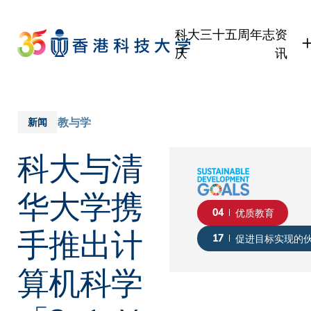
Skip
to
科大三十五周年志
资
main
庆
讯
content
学生
职员
校友
教与学
新闻
传媒
科大与清
公众
华大学携
04
优质教育
手推出计
17
促进目标实现的
算机科学