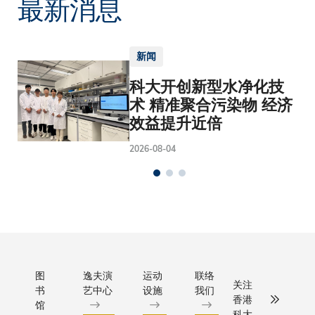
最新消息
新闻
科大开创新型水净化技
术 精准聚合污染物 经济
效益提升近倍
2026-08-04
图
逸夫演
运动
联络
关注
书
艺中心
设施
我们
香港
馆
科大