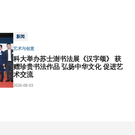
新闻
艺术与创意
科大举办苏士澍书法展《汉字颂》 获
赠珍贵书法作品 弘扬中华文化 促进艺
术交流
2026-08-03