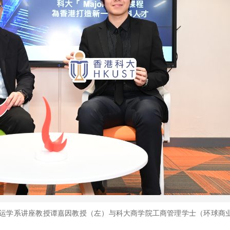
营运学系讲座教授谭嘉因教授（左）与科大商学院工商管理学士（环球商