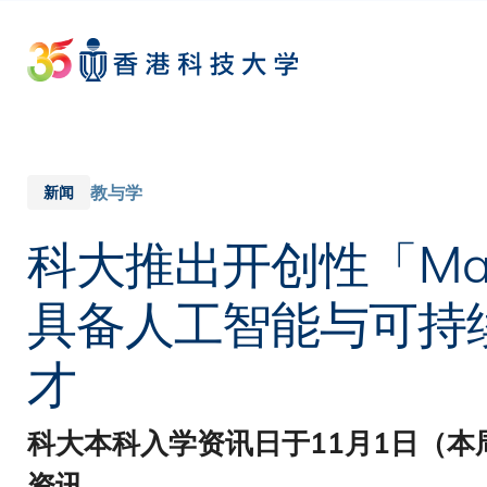
Skip
to
main
content
教与学
新闻
科大推出开创性「Maj
具备人工智能与可持
才
科大本科入学资讯日于11月1日（
资讯