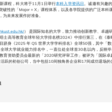
新课程，科大将于11月1日举行
本科入学资讯日
。诚邀有兴趣
破性的「Major + X」课程体系，以及各学院提供的广泛本
，为未来发展作好准备。
hkust.edu.hk/
） 是国际知名的大学，致力推动创新教学、卓越
晤士高等教育全球年轻大学排名榜2024》中排行第三，在《泰晤
科目跻身《2025 年 QS 世界大学学科排名》全球50强，其中
全球大学就业能力排名中，一直位处全球首30名以内，反映
教育资助委员会最新的「2020研究评审工作」被评为「国际卓越
至今活跃的初创公司，当中包括10间独角兽企业和17间成功退场
组