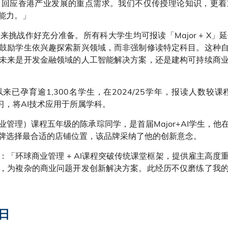
，回应香港产业发展的重点需求。我们不仅传授理论知识，更着
能力。」
挑战作好充分准备。所有科大学生均可报读「Major + X
鼓励学生依兴趣探索新兴领域，而非强制修读特定科目。这种
未来是开发金融领域的人工智能解决方案，还是建构可持续商
推出以来已孕育逾1,300名学生，在2024/25学年，报读人数较
题研习，将AI技术应用于所属学科。
管理）课程五年级的陈承琮同学，是首届Major+AI学生，他
牌选择最合适的店铺位置，该品牌采纳了他的创新意念。
：「环球商业管理 + AI课程突破传统课堂框架，提供雇主高度
，为複杂的商业问题开发创新解决方案。此经历不仅磨练了我
日