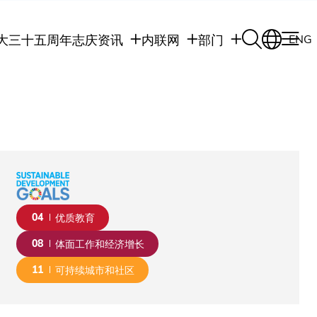
大三十五周年志庆
资讯
内联网
部门
ENG
学生
学生内联网
学术部门
职员
职员行政内联网
学术课程
校友
校友内联网
行政部门
社交平台及应用程
传媒
式
公众
04
优质教育
08
体面工作和经济增长
11
可持续城市和社区