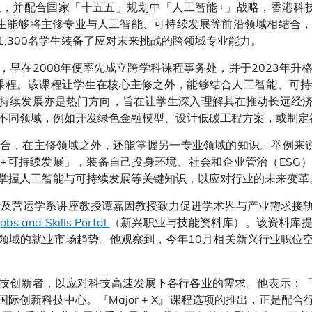
，并配合国家「十五五」规划中「人工智能+」战略，香港科技大学
生能够将主修专业与人工智能、可持续发展等前沿领域相结合
,300名学生装备了应对未来挑战的跨领域专业能力。
早在2008年便率先成立跨学科课程事务处，并于2023年升格为
课程。该课程让学生在核心主修之外，能够结合人工智能、可持
持续发展亦是热门方向，旨在让学生深入理解其在推动长远经
不同领域，例如开发绿色金融模型、设计低碳工程方案，或制定
合，在主修领域之外，还能掌握另一专业领域的知识。举例来
+可持续发展」，装备自己投身环境、社会和企业管治（ESG
掌握人工智能与可持续发展等关键知识，以应对行业的未来变革
计及营运学系讲座教授谭嘉因教授致力促进学术界与产业需求接
bs and Skills Portal
（新兴职业与技能资料库）。该资料库
领域的就业市场趋势。他观察到，今年10月相关新兴行业职位空缺
技创新者，以应对科技高速发展下各行各业的需求。他表示：
际创新科技中心。『Major + X』课程选项的推出，正是配