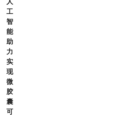
人
工
智
能
助
力
实
现
微
胶
囊
可