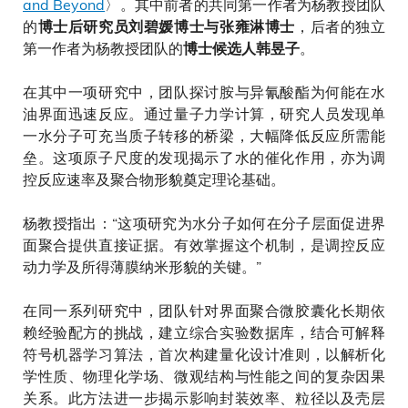
and Beyond
〉。其中前者的共同第一作者为杨教授团队
的
，后者的独立
博士后研究员刘碧媛博士与张雍淋博士
第一作者为杨教授团队的
。
博士候选人韩昱子
在其中一项研究中，团队探讨胺与异氰酸酯为何能在水
油界面迅速反应。通过量子力学计算，研究人员发现单
一水分子可充当质子转移的桥梁，大幅降低反应所需能
垒。这项原子尺度的发现揭示了水的催化作用，亦为调
控反应速率及聚合物形貌奠定理论基础。
杨教授指出：“这项研究为水分子如何在分子层面促进界
面聚合提供直接证据。有效掌握这个机制，是调控反应
动力学及所得薄膜纳米形貌的关键。”
在同一系列研究中，团队针对界面聚合微胶囊化长期依
赖经验配方的挑战，建立综合实验数据库，结合可解释
符号机器学习算法，首次构建量化设计准则，以解析化
学性质、物理化学场、微观结构与性能之间的复杂因果
关系。此方法进一步揭示影响封装效率、粒径以及壳层