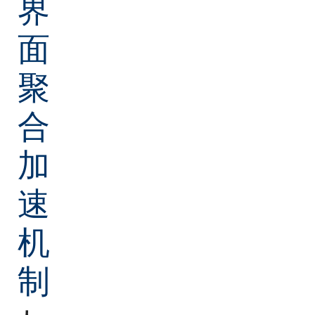
界
面
聚
合
加
速
机
制