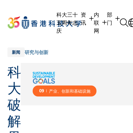
Skip
to
科大三十
资
内
部
main
五周年志
讯
联
门
content
庆
网
学生
学生内联网
学术部门
职员
职员行政内联网
学术课程
研究与创新
新闻
校友
校友内联网
行政部门
科
社交平台
传媒
式
公众
大
09
产业、创新和基础设施
破
解