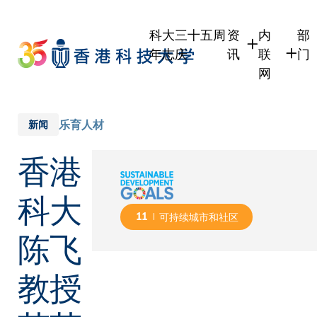
Skip
to
科大三十五周
资
内
部
main
年志庆
讯
联
门
content
网
学生
学生内联
学
职员
职员行政
学
乐育人材
新闻
校友
校友内联
行
香港
社
传媒
式
公众
科大
11
可持续城市和社区
陈飞
教授