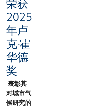
荣获
2025
年卢
克·霍
华德
奖
表彰其
对城市气
候研究的