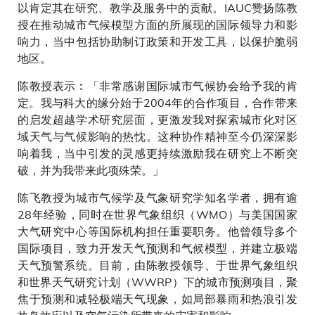
以肯定其在研究、教学及服务中的贡献。IAUC赞扬陈教
授在推动城市气候模型方面的所展现的国际领导力和影
响力，当中包括协助制订政策和开发工具，以保护脆弱
地区。
陈教授表示︰「非常感谢国际城市气候协会给予我的肯
定。我与科大的缘分始于2004年的合作项目，合作带来
的启发超越学术研究层面，更激发我对探索城市化对区
域天气与气候影响的热忱。这种协作精神至今仍深深影
响着我，当中引发的灵感更持续激励我在研究上不断突
破，并为我带来此项殊荣。」
陈飞教授为城市气候学及气象研究学知名学者，拥有逾
28年经验，同时在世界气象组织（WMO）与美国国家
大气研究中心等国际机构担任重要职务。他曾领导多个
国际项目，致力开发天气预测和气候模型，并建立极端
天气预警系统。目前，由陈教授领导、于世界气象组织
和世界天气研究计划（WWRP）下的城市预测项目，聚
焦于预测和减轻极端天气现象，如局部暴雨和热浪引发