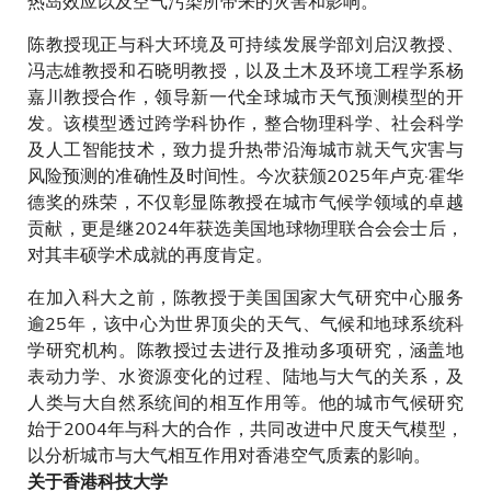
热岛效应以及空气污染所带来的灾害和影响。
陈教授现正与科大环境及可持续发展学部刘启汉教授、
冯志雄教授和石晓明教授，以及土木及环境工程学系杨
嘉川教授合作，领导新一代全球城市天气预测模型的开
发。该模型透过跨学科协作，整合物理科学、社会科学
及人工智能技术，致力提升热带沿海城市就天气灾害与
风险预测的准确性及时间性。今次获颁2025年卢克·霍华
德奖的殊荣，不仅彰显陈教授在城市气候学领域的卓越
贡献，更是继2024年获选美国地球物理联合会会士后，
对其丰硕学术成就的再度肯定。
在加入科大之前，陈教授于美国国家大气研究中心服务
逾25年，该中心为世界顶尖的天气、气候和地球系统科
学研究机构。陈教授过去进行及推动多项研究，涵盖地
表动力学、水资源变化的过程、陆地与大气的关系，及
人类与大自然系统间的相互作用等。他的城市气候研究
始于2004年与科大的合作，共同改进中尺度天气模型，
以分析城市与大气相互作用对香港空气质素的影响。
关于香港科技大学