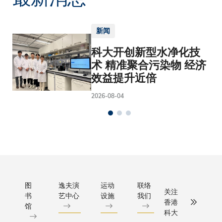
新闻
科大开创新型水净化技
术 精准聚合污染物 经济
效益提升近倍
2026-08-04
图
逸夫演
运动
联络
关注
书
艺中心
设施
我们
香港
馆
科大