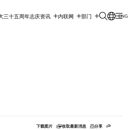
大三十五周年志庆
资讯
内联网
部门
ENG
学生
学生内联网
学术部门
职员
职员行政内联网
学术课程
校友
校友内联网
行政部门
社交平台及应用程
传媒
式
公众
下载图片
收取最新消息
分享