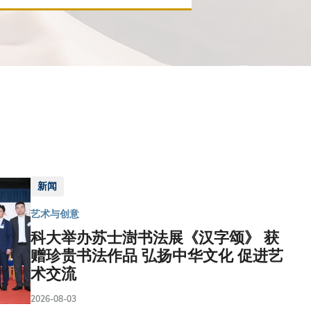
新闻
艺术与创意
科大举办苏士澍书法展《汉字颂》 获
赠珍贵书法作品 弘扬中华文化 促进艺
术交流
2026-08-03