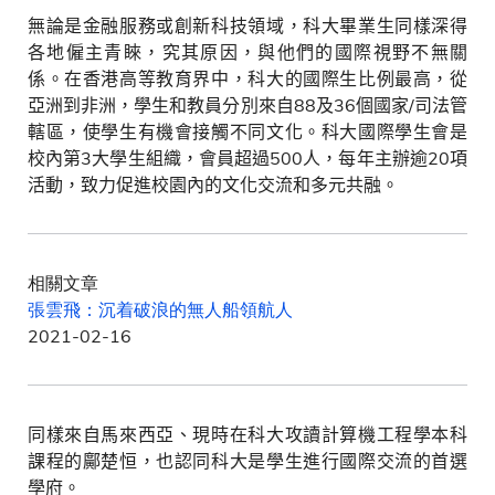
無論是金融服務或創新科技領域，科大畢業生同樣深得
各地僱主青睞，究其原因，與他們的國際視野不無關
係。在香港高等教育界中，科大的國際生比例最高，從
亞洲到非洲，學生和教員分別來自
88
及
36
個國家
/
司法管
轄區，使學生有機會接觸不同文化。科大國際學生會是
校內第
3
大學生組織，會員超過
500
人，每年主辦逾
20
項
活動，致力促進校園內的文化交流和多元共融。
相關文章
張雲飛：沉着破浪的無人船領航人
2021-02-16
同樣來自馬來西亞、現時在科大攻讀計算機工程學本科
課程的鄺楚恒，也認同科大是學生進行國際交流的首選
學府。