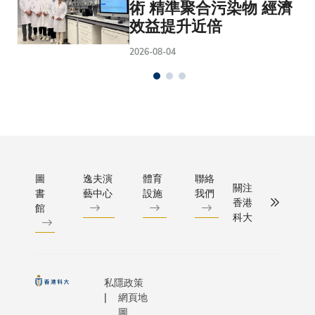
術 精準聚合污染物 經濟
效益提升近倍
2026-08-04
圖
逸夫演
體育
聯絡
關注
書
藝中心
設施
我們
香港
館
科大
私隱政策
網頁地
圖