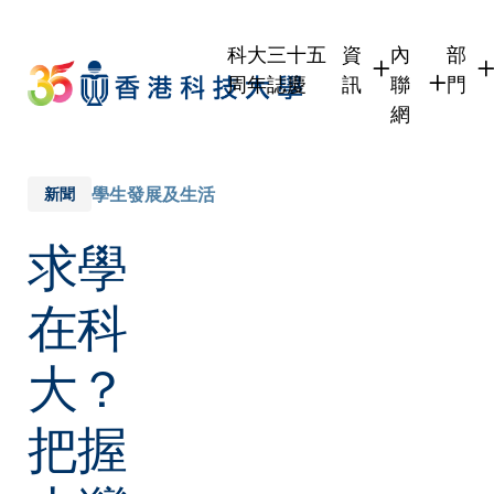
Skip
to
科大三十五
資
內
部
main
周年誌慶
訊
聯
門
content
網
學生
學生內聯網
學術
職員
職員行政內
學術
學生發展及生活
新聞
校友
校友內聯網
行政
求學
社交
傳媒
式
公眾
在科
大？
把握