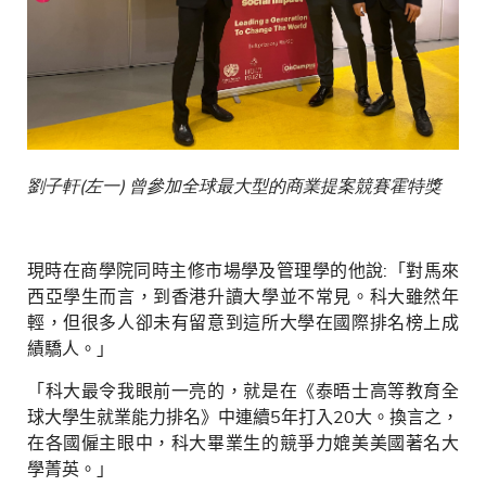
劉子軒(左一) 曾參加全球最大型的商業提案競賽霍特獎
現時在商學院同時主修市場學及管理學的他說
:
「對馬來
西亞學生而言，到香港升讀大學並不常見。科大雖然年
輕，但很多人卻未有留意到這所大學在國際排名榜上成
績驕人。」
「科大最令我眼前一亮的，就是在《泰晤士高等教育全
球大學生就業能力排名》中連續
5
年打入
20
大。換言之，
在各國僱主眼中，科大畢業生的競爭力媲美美國著名大
學菁英。」