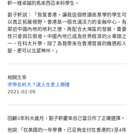
軒一樣卓越的馬來西亞本科學生。
劉子軒說：「負笈香港，讓我這個修讀商業學的學生可
以真正拓展視野。香港是一個充滿活力的金融中心，有
鄰近中國內地的地利之便，再配合大灣區的發展，重要
性只會與日俱增。中國內地已成為世界經濟的火車頭之
一，在科大升學，除了為我帶來在香港發展的機遇和人
脈，更可以北望神州。」
相關文章
求學在科大？讓人生更上層樓
2021-02-05
回顧
3
年科大歲月，劉子軒慶幸自己當日作了正確選擇。
他說
:
「在美國的一年學費，已足夠支付在香港的
3
至
4
年