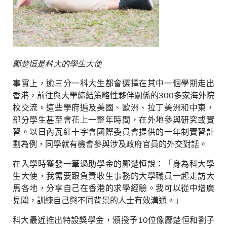
鄺楚恒是科大的學生大使
事實上，逾三分一科大生都會選擇在其中一個學期走出
香港，前往與大學締結策略性夥伴關係的
300
多家海外院
校交流。這些學府遍及美國、歐洲、拉丁美洲和中東，
部分學生甚至會花上一整年時間，在外地參與研究或實
習。以日內瓦紅十字會國際委員會提供的一年制實習計
劃為例，同學就有機會參與涉及政府官員的外交對話。
在入學時獲發一筆過助學金的鄺楚恒說：「身為科大學
生大使，我需要跟負責收生事務的大學職員一起走訪大
馬各地，分享自己在香港的求學經驗。我可以從中增廣
見聞，訓練自己與不同背景的人士有效溝通。」
科大最近推出特設獎學金，頒授予
10
位像鄺楚恒和劉子