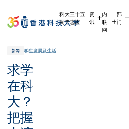
Skip
to
科大三十五
资
内
部
main
周年志庆
讯
联
门
content
网
学生
学生内联网
学术
职员
职员行政内
学术
学生发展及生活
新闻
校友
校友内联网
行政
求学
社交
传媒
式
公众
在科
大？
把握