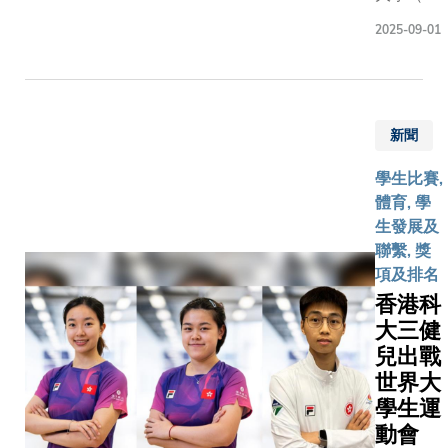
越嶺，終
大）今日
2025-09-01
於抵達山
（九月一
區一條村
日）舉辦
落。一場
開學嘉年
改變生命
華「Fire
的旅程，
新聞
Up Your
就此展開
Year」，
學生比賽,
——他們
校長葉玉
體育, 學
要將遙距
如教授聯
生發展及
醫療的希
同一眾管
聯繫, 獎
望種子帶
理層、教
項及排名
進斯里蘭
職員和校
香港科
卡高地。
友，與學
大三健
科大學生
生一同獻
徒步一個
兒出戰
唱校歌，
多小時，
又大玩互
世界大
抵達哈普
動問答遊
學生運
特萊的山
戲兼送上
動會