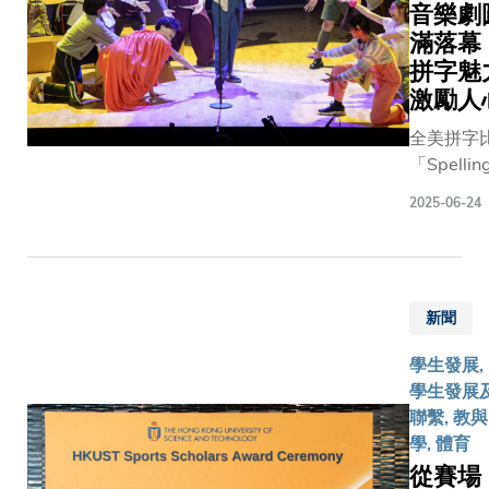
裏交通不
添上一絲
音樂劇
是乒乓球
便，村民
甜意。
滿落幕
港隊女
外出求醫
科大上周
將﹕工商
拼字魅
困難重
五亦為本
管理學院
激勵人
重。光是
學年秋季
的吳詠琳
全美拼字
前往最近
學期迎來
同學和江
「Spellin
的診所就
了破紀錄
芷林同
Bee」的
要跋涉一
的逾550
學，而理
2025-06-24
源遠流長
個多小
名國際交
學院的陳
過約兩個
時，令許
換生，舉
建鋒同學
的演變，
多村民望
辦了一系
則將出戰
傳統已由
而卻步，
列迎新活
跆拳道項
新聞
用以提升
錯失必要
動和校園
目，矢志
的認字能
的醫療護
導覽，加
為港爭
學生發展,
成為今日
理。」這
深他們對
光。 乒壇
學生發展
全國的友
個項目源
科大的認
雙姝攜手
聯繫, 教與
賽。一眾
於科大的
識。這些
出征 工商
學, 體育
選手需要
「視野無
國際交換
管理學院
從賽場
數以千計
界」計
生當中，
四年級學