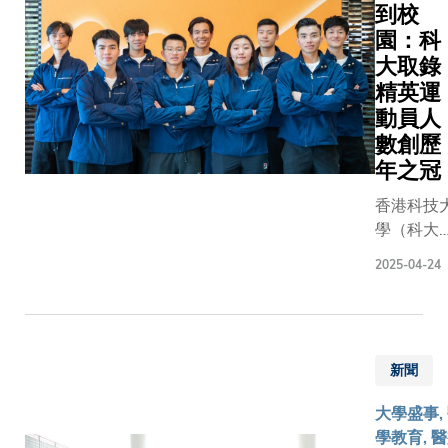
到校
彙，互相
劃，該計
有超過六
生吳詠琳
園：科
量，場面
劃鼓勵學
成同學來
（Pedrey
入勝。 今年，
大取錄
生運用設
自歐洲，
NG
這項拼字
計思維，
精英運
其餘分別
Wing-
登上了香
應對全球
來自亞
動員人
Lam）是
技大學（
的醫療挑
洲、美洲
香港乒乓
數創歷
大）逸夫
戰。憑藉
和大洋洲
球隊主力
年之冠
中心的舞
計劃多年
的國家或
隊員，現
香港科技
——說的
來建立的
地區。
世界女雙
學（科大
其年度音
廣泛網
葉玉如校
排名第11
今年透過
《The 25
絡，陳同
長於開學
位。這位
2025-04-24
「學生運
Annual
學團隊得
日致辭
實力派女
員學習支
Putnam
以與斯里
中，熱烈
將去年12
及入學計
County
蘭卡當地
歡迎新一
月在成都
劃」
Spelling
機構合
屆加入的
舉行的國
新聞
（SALSA
Bee》。
作，攜手
同學，並
際乒聯混
計劃，取
音樂喜劇
開發遠程
勉勵所有
合團體世
大學盛事,
了超過11
期間，吸
醫療系
學生、教
界盃中勇
學教育, 
傑出香港
1,800名