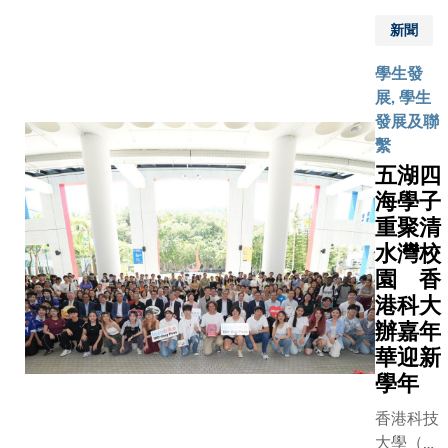
茵。一群
新聞
香港科技
大學（科
學生發
大）本科
展, 學生
生，沐浴
發展及聯
在沁人心
繫
脾的清新
五湖四
氣息中，
海學子
精神為之
重聚清
一振。這
群年輕人
水灣校
被眼前壯
園 香
麗的景色
港科大
深深吸
辦嘉年
引，他們
華迎新
背着行囊
學年
和裝備，
一步一腳
香港科技
印地翻山
大學（科