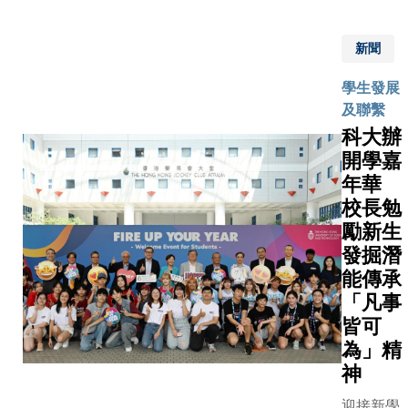
頁，並祝
比賽冠軍
不同角
球壇的
月11日）
他們在學
展渾身解
落，發掘
「明日之
辦的第三
和運動上
不過，這
新聞
自己的興
星」。她
樂日，特
發展都能
生在塑造
趣，體驗
在2025
運動和健
學生發展
創高峰。
特個性之
非凡的機
年國際乒
主題，於
及聯繫
11名傑出
亦周旋於
遇，勇於
聯世界乒
內設置多
科大辦
動員將於
路上的種
智闖，並
乓球錦標
滑雪、賽
年九月入
開學嘉
扎，就如
結識能相
賽總決賽
單車、籃
科大，涵
人在日常
年華
隨一生的
中與搭檔
拳撃等活
桌球、劍
中會遇到
校長勉
良師摯
挺進女雙
位，為現
擊、賽艇
挑戰，引
友。」
勵新生
16強，展
千名科大
棒球、花
眾共鳴。 「每
葉校長又
現實力。
發掘潛
生、校友
滑冰、拯
人都擁有
指，同學
今年她將
能傳承
小學生和
溺、帆船
鎂光燈下
在成長過
首次亮相
「凡事
人士，進
田徑等項
會」 演員陣容
程中難免
世大運舞
皆可
能與智力
目，當中
映照出大
會遇到挑
台，出戰
為」精
考驗。 除攤
括： 賽艇運
多元社群
戰，鼓勵
女子單
位遊戲外
神
動員 林新
融入表演
大家把每
打、雙打
大亦設置
工商管理
界專業人
個障礙視
及團體賽
迎接新學