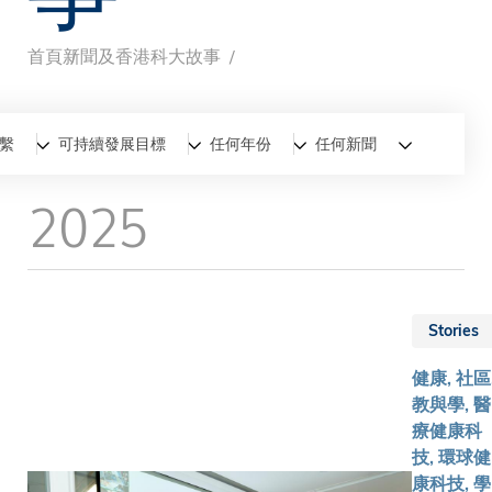
首頁
新聞及香港科大故事
導
航
全部
新聞
香港科大故事
繫
可持續發展目標
任何年份
任何新聞
連
2025
結
Stories
健康, 社區
教與學, 醫
療健康科
技, 環球健
康科技, 學