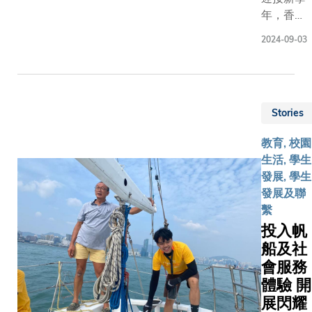
覽，介紹
課程
亦見不同
為讓自己
三個項
年，香港
由科大團
成員的身
成長的機
目。 跆拳
科技大學
發的最新
2024-09-03
包括教職
會。她感
道健兒蓄
（科大）
科技，涵
學生和校
謝眾多校
勢待發 理
今日（九
眠測試、
等，體現
友專程返
學院三年
月二日）
癌症細胞
致力推廣
回母校，
級學生陳
起舉行為
技術、預
與人文教
在開學日
Stories
建鋒
期兩天的
光眼裝置
創造多姿
為新生打
（Jacky
開學嘉年
網膜疾病
的校園生
教育, 校園
氣；她更
CHAN
華「Fire
導入及AI
科大音樂
生活, 學生
勉勵同學
Kin-
Up Your
檢測技術
直廣受好
發展, 學生
按自己的
Fung），
Year」，
中科大老
今年的演
發展及聯
步伐成
將代表香
校長葉玉
學研究中
是將專業
繫
長，科大
港出戰男
如教授聯
提供兩部V
推向新高
投入帆
社群將成
子54公斤
同一眾副
健身單車
迪指出：
為他們堅
船及社
級跆拳道
校長及管
結合虛擬
中每個角
實的後
會服務
賽事。自
理層出
景，讓參
有其獨唱
盾。 主
去年起，
席，與新
體驗 開
由科大踩
節，意味
辦開學嘉
陳同學多
生大玩問
展閃耀
「出發」
位演員並