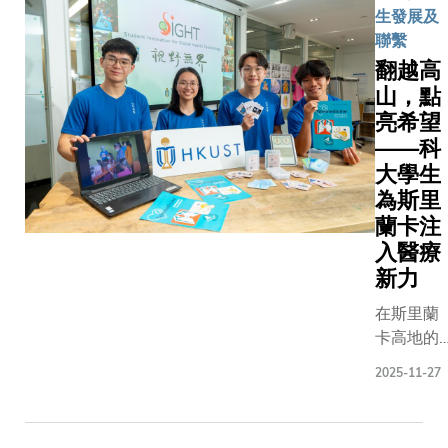
生發展及
聯繫
翻越高
山，點
亮希望
——科
大學生
為斯里
蘭卡注
入醫療
新力
在斯里蘭
卡高地的
哈普特萊
2025-11-27
小鎮，群
峰環抱、
茶園如