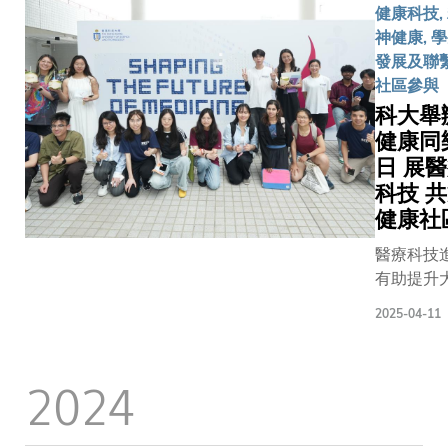
統，讓偏
職員和校
奪銅牌。
健康科技,
動員，人
到場「觀
遠地區的
友繼續秉
這次世大
神健康, 
創歷年來
賽」，各
病患獲得
持科大
運，她將
發展及聯繫
高。科大
者的演出
及時診
「凡事皆
參加女子
社區參與
日舉辦歡
忍俊不禁
治。
可為」的
單打、雙
科大舉
典禮，特
音樂廳洋
核心價
打、混雙
健康同
邀請到一
歡聲笑語。 
值，勇於
及團體賽
日 展
傑出學生
次音樂劇
探索。她
四個項
動員新生
大人文學
科技 
說：「新
目，力爭
香港體育
迪貝蒂女
健康社
學年充滿
佳績。 同
院代表、
（Mandy
著無限可
樣來自商
醫療科技
動員的教
PETTY）
能，我鼓
學院的一
有助提升
練、中學
樂冊博士（
勵大家抱
年級新生
生活質素
長、老師
Isaac
持好奇心
江芷林
2025-04-11
個人身體
家人等出
DROSCH
與實幹精
（Gilliam
則有賴良
席，一同
聯合執導
神，專注
KONG
活習慣。
2024
祝各精英
容講述六
學習之
Tsz-
及此，香
動員即將
格趣怪的
餘，亦走
Lam）是
技大學（
開人生新
生為爭奪
訪校園的
香港乒乓
大）今日