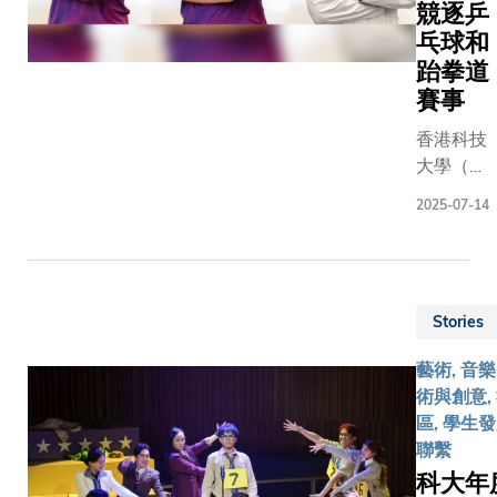
區村落，
豐富禮
競逐乒
為建立遠
品，與新
乓球和
程醫療系
生及從各
跆拳道
統做準
地回來上
賽事
備。 跨越
課的莘莘
山巒的遠
學子，喜
香港科技
程醫療科
迎新學
大學（科
大生物化
年。其
大）今年
2025-07-14
學及細胞
中，校董
共有三名
生物學一
會成員兼
學生運動
年級生陳
大學評議
員，將代
愷俊，是
會主席曾
表香港特
這項遠程
建中先生
Stories
區出征德
醫療計劃
更在科大
國萊茵-
藝術, 音樂
的核心成
校友攤位
魯爾世界
術與創意,
員。他深
前，向同
大學生運
區, 學生
知山區居
學派發雪
動會（世
聯繫
民的困
糕，在新
大運），
科大年
境：「這
學年伊始
其中兩位