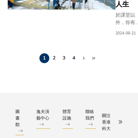
年華的環
次代表香
答遊戲，
人生
九龍市區
用來襯托
球事務及
港參加國
陪伴他們
設備平日
景，而是
於課堂以
傳訊處和
際賽事，
開啟人生
於長者復
都擁有站
外，你有
學務長辦
並積極備
的新篇
心，旨在
光燈下的
否想過跳
公室亦邀
戰本屆世
章！為培
長者的運
2024-08-21
會。」 科大研
出舒適
請了一眾
大運，決
養新成員
力及認知
究生 Mile
圈，嘗試
科大同
心在這個
對大學之
力。 科大現
Lanver
Pagination
參與別具
學，呈獻
國際舞台
歸屬感，
正申請建
1
2
3
4
LLANETA
挑戰性的
無伴奏合
上再創佳
學生不但
港第三間
云云演出
活動，從
唱及跳舞
績。 今屆
甫進校園
院，多位
一，負責
中鍛鍊自
表演，並
世大運將
便能聽到
與現場參
拼字比賽
信及啟發
於校園設
於7月16
科大校歌
於校園內
者 Chip
個人成
置攤位，
日至27日
的悠揚旋
標示著
TOLENT
長？「科
與眾同
舉行，集
律，校長
「Shapin
回想過去
大青年啟
樂。
合來自全
及副校長
the Future
由排練直
航閃耀計
圖
逸夫演
體育
聯絡
球170多
們更帶領
Medicin
關注
演，他努
書
藝中心
設施
我們
劃」可能
個國家和
新生合
香港
造醫學未
館
衡自己對
是一個絕
地區的參
唱，與學
科大
展）」的
藝術的熱
佳的選
賽選手。
生打成一
馬賽克壁