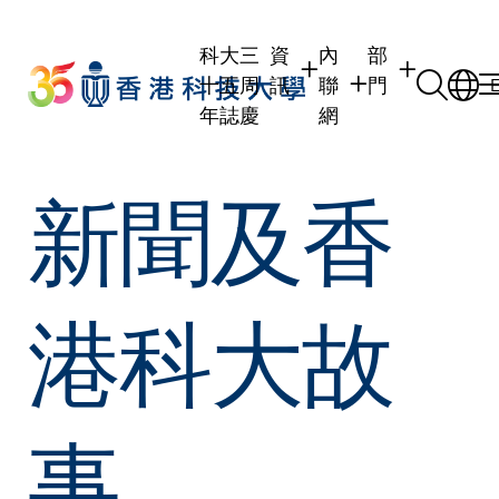
Skip
to
科大三
資
內
部
main
十五周
訊
聯
門
content
年誌慶
網
學生
學生內聯網
學術部門
新聞及香
職員
職員行政內聯網
學術課程
校友
校友內聯網
行政部門
社交平台及應
傳媒
式
公眾
港科大故
事