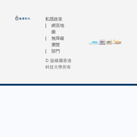
其學術研
擇。此創
75名港隊
片，以歌
上，踴躍
作，從這
新的計劃
大學生運
聲凝聚大
打氣字句
忘且振奮
由HKUST
動員健
學社群。
私隱政策
齊「集氣
程中獲益
Connect
網頁地
兒，將參
葉校長在
持科大推
多。 「我的角
及香港帆
圖
與競逐10
致辭中勉
學創新。
無障礙
色是一名
船創業協
個賽事項
勵同學
瀏覽
兼運動員
會合辦，
們，在科
目。
部門
謂樣樣皆
以帆船作
大的生活
我覺得我
© 版權屬香港
為訓練平
不僅要專
科技大學所有
共通點在
台，讓學
注學業，
也一直努
生體驗航
更要享受
實現很多
海工作，
探索的過
標，包括
並學習籌
程。她亦
遠在菲律
劃社會服
鼓勵同學
家鄉，來
務活動，
要勇於發
大攻讀碩
培養畢生
掘自己的
程。」Mil
受用的能
興趣和潛
道：「我
力。 參與
能，建立
生就是不
計劃的同
長久的友