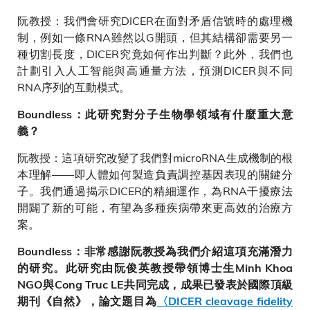
阮教授：我們會研究DICER在面對矛盾信號時的處理機
制，例如一條RNA雖然以G開頭，但其結構卻需要另一
種切割長度，DICER究竟如何作出判斷？此外，我們也
計劃引入人工智能與高通量方法，預測DICER與不同
RNA序列的互動模式。
Boundless：此研究對分子生物學領域有什麼重大意
義？
阮教授：這項研究改變了我們對microRNA生成機制的根
本理解——即人體如何製造負責調控基因表現的關鍵分
子。我們通過揭示DICER的精細運作，為RNA干擾療法
開闢了新的可能，有望為多種疾病帶來更高效的治療方
案。
Boundless：非常感謝阮教授為我們介紹這項充滿潛力
的研究。此研究由阮俊英教授帶領博士生Minh Khoa
NGO與Cong Truc LE共同完成，成果已發表於國際頂級
期刊《自然》，論文題目為
〈DICER cleavage fidelity