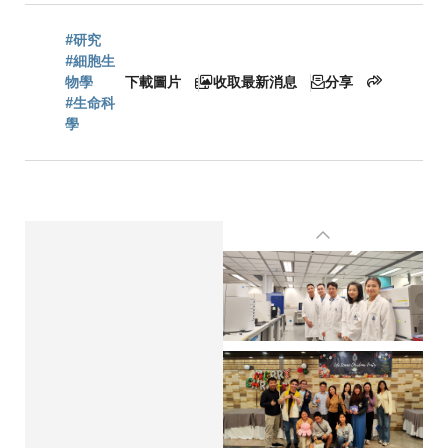
航
#研究
#細胞生
物學
下載圖片
收取最新消息
分享
連
#生命科
學
結