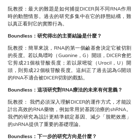
阮教授：最大的難題是如何捕捉DICER與不同RNA作用
時的動態情形。過去的研究多集中在它的靜態結構，難
以真正看到它的實際行為。
Boundless：研究得出的主要結論是什麼？
阮教授：簡單來說，RNA的第一個鹼基會決定它被切割
的長度。若以鳥嘌呤（Guanine，G）開頭，DICER會把
它剪成21個核苷酸長度；若以尿嘧啶（Uracil，U）開
頭，則剪成22個核苷酸長度。這糾正了過去認為G開頭
的RNA不適合被DICER切割的觀點。
Boundless：這項研究對RNA療法的未來有何意義？
阮教授： 我們必須深入理解DICER的運作方式，才能設
計出高效的RNA藥物，例如常用於基因治療的shRNA。
我們的研究為設計更精準鎖定基因、減少「脫靶效應」
的shRNA提供了重要的基礎理論。
Boundless：下一步的研究方向是什麼？