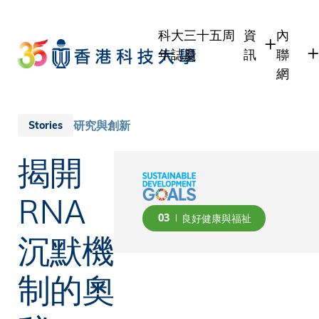
Skip
to
科大三十五周
資
內
main
年誌慶
訊
聯
content
網
學生
學生內
職員
職員行
研究與創新
Stories
校友
校友內
揭開
傳媒
公眾
RNA
03
良好健康與福祉
沉默機
制的奧