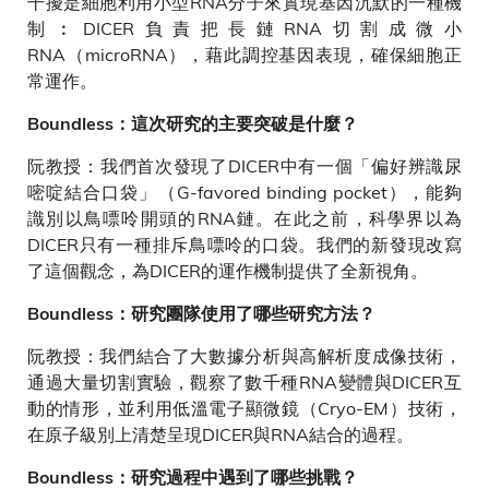
干擾是細胞利用小型RNA分子來實現基因沉默的一種機
制︰DICER負責把長鏈RNA切割成微小
RNA（microRNA），藉此調控基因表現，確保細胞正
常運作。
Boundless：這次研究的主要突破是什麼？
阮教授：我們首次發現了DICER中有一個「偏好辨識尿
嘧啶結合口袋」（G-favored binding pocket），能夠
識別以鳥嘌呤開頭的RNA鏈。在此之前，科學界以為
DICER只有一種排斥鳥嘌呤的口袋。我們的新發現改寫
了這個觀念，為DICER的運作機制提供了全新視角。
Boundless：研究團隊使用了哪些研究方法？
阮教授：我們結合了大數據分析與高解析度成像技術，
通過大量切割實驗，觀察了數千種RNA變體與DICER互
動的情形，並利用低溫電子顯微鏡（Cryo-EM）技術，
在原子級別上清楚呈現DICER與RNA結合的過程。
Boundless：研究過程中遇到了哪些挑戰？