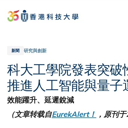
Skip
to
main
content
研究與創新
新聞
科大工學院發表突
推進人工智能與量子
效能躍升、延遲銳減
（文章转载自
EurekAlert！
，原刊于2