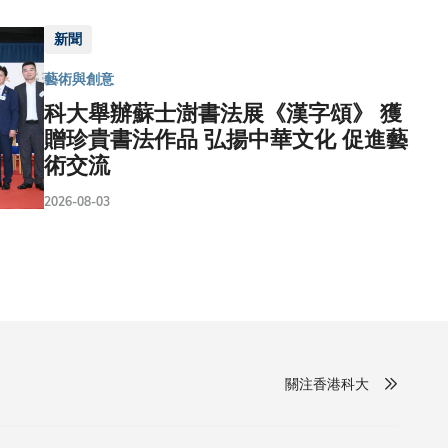
新聞
藝術與創意
科大舉辦蘇士澍書法展《漢字頌》 獲
贈珍貴書法作品 弘揚中華文化 促進藝
術交流
2026-08-03
關注香港科大