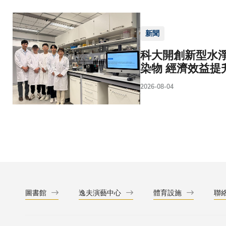
新聞
科大開創新型水淨
染物 經濟效益提
2026-08-04
圖書館
逸夫演藝中心
體育設施
聯