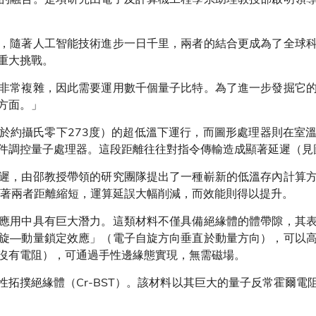
，隨著人工智能技術進步一日千里，兩者的結合更成為了全球
重大挑戰。
非常複雜，因此需要運用數千個量子比特。為了進一步發掘它
方面。」
於約攝氏零下273度）的超低溫下運行，而圖形處理器則在室
件調控量子處理器。這段距離往往對指令傳輸造成顯著延遲（見
遲，由邵教授帶領的研究團隊提出了一種嶄新的低溫存內計算
隨著兩者距離縮短，運算延誤大幅削減，而效能則得以提升。
應用中具有巨大潛力。這類材料不僅具備絕緣體的體帶隙，其
旋—動量鎖定效應」（電子自旋方向垂直於動量方向），可以
沒有電阻），可通過手性邊緣態實現，無需磁場。
性拓撲絕緣體（Cr-BST）。該材料以其巨大的量子反常霍爾電