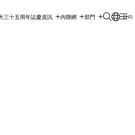
大三十五周年誌慶
資訊
內聯網
部門
ENG
學生
學生內聯網
學術部門
職員
職員行政內聯網
學術課程
校友
校友內聯網
行政部門
社交平台及應用程
傳媒
式
公眾