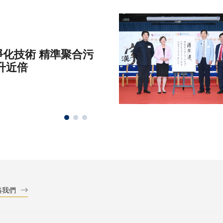
化技術 精準聚合污
升近倍
絡我們