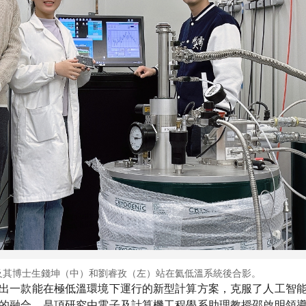
及其博士生錢坤（中）和劉睿孜（左）站在氦低溫系統後合影。
出一款能在極低溫環境下運行的新型計算方案，克服了人工智
的融合。是項研究由電子及計算機工程學系助理教授邵啟明領