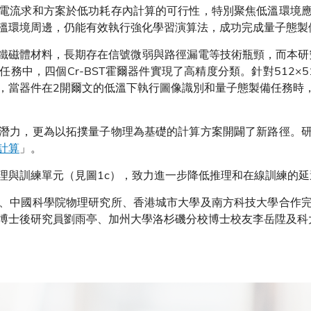
電流求和方案於低功耗存內計算的可行性，特別聚焦低溫環境
溫環境周邊，仍能有效執行強化學習演算法，成功完成量子態製
鐵磁體材料，長期存在信號微弱與路徑漏電等技術瓶頸，而本研究發
務中，四個Cr-BST霍爾器件實現了高精度分類。針對512×
，當器件在2開爾文的低溫下執行圖像識別和量子態製備任務時，
潛力，更為以拓撲量子物理為基礎的計算方案開闢了新路徑。
計算
」。
理與訓練單元（見圖1c），致力進一步降低推理和在線訓練的
、中國科學院物理研究所、香港城市大學及南方科技大學合作
博士後研究員劉雨亭、加州大學洛杉磯分校博士校友李岳陞及科