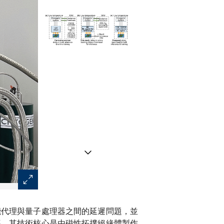
圖1：三種用於量子態控制的強化學習（RL）代理的硬體
能代理與量子處理器之間的延遲問題，並
執行脈衝生成、感測、量子誤差校正和驅動演算法等任務；
導，其技術核心是由磁性拓撲絕緣體製作