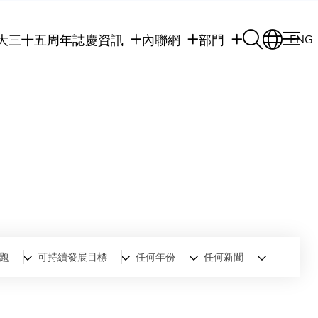
大三十五周年誌慶
資訊
內聯網
部門
ENG
學生
學生內聯網
學術部門
職員
職員行政內聯網
學術課程
校友
校友內聯網
行政部門
社交平台及應用程
傳媒
式
公眾
題
可持續發展目標
任何年份
任何新聞