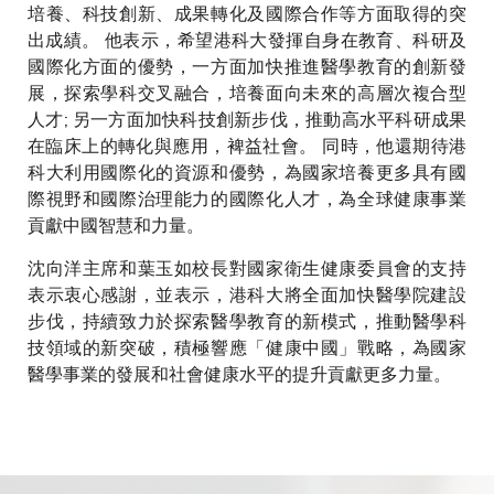
玉如（右四）、香港科技大學司
培養、科技創新、成果轉化及國際合作等方面取得的突
庫姚建華（左二）、香港科技大
出成績。 他表示，希望港科大發揮自身在教育、科研及
學首席副校長郭毅可（右二）、
國際化方面的優勢，一方面加快推進醫學教育的創新發
香港科技大學副校長（研究及發
展，探索學科交叉融合，培養面向未來的高層次複合型
展）鄭光廷（左一）、香港科技
人才; 另一方面加快科技創新步伐，推動高水平科研成果
大學內地事務處總監施天藝（右
一）合影留念
在臨床上的轉化與應用，裨益社會。 同時，他還期待港
科大利用國際化的資源和優勢，為國家培養更多具有國
際視野和國際治理能力的國際化人才，為全球健康事業
貢獻中國智慧和力量。
沈向洋主席和葉玉如校長對國家衛生健康委員會的支持
表示衷心感謝，並表示，港科大將全面加快醫學院建設
步伐，持續致力於探索醫學教育的新模式，推動醫學科
技領域的新突破，積極響應「健康中國」戰略，為國家
醫學事業的發展和社會健康水平的提升貢獻更多力量。