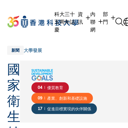
Skip
to
科大三十
資
內
部
main
五周年誌
訊
聯
門
content
慶
網
學生
學生內聯網
學術部門
職員
職員行政內聯網
學術課程
大學發展
新聞
校友
校友內聯網
行政部門
國
社交平台
傳媒
式
公眾
家
04
優質教育
衛
09
產業、創新和基礎設施
生
17
促進目標實現的伙伴關係