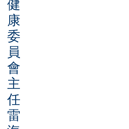
健
康
委
員
會
主
任
雷