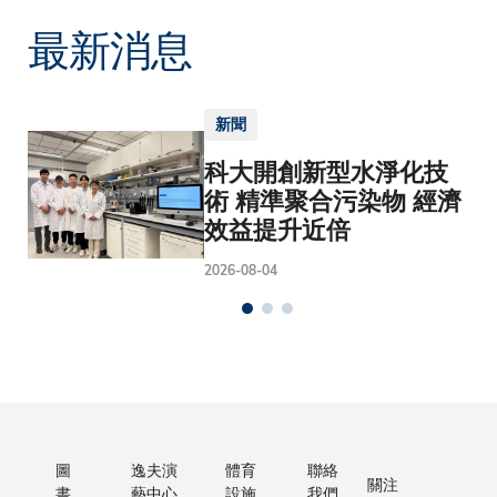
最新消息
新聞
科大開創新型水淨化技
術 精準聚合污染物 經濟
效益提升近倍
2026-08-04
圖
逸夫演
體育
聯絡
關注
書
藝中心
設施
我們