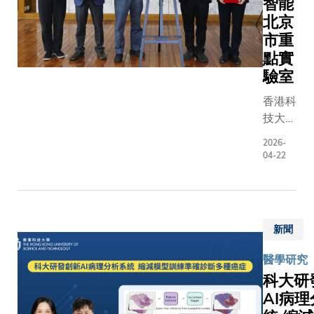
智能
SHERLOC
擇性地控
在器件放
北京
及
個像素的
大與運行
市重
DETECT
度，從而
過程中誘
點實
均以此為
非目標神
發界面失
驗室
礎。」科
被意外激
效，成為
團隊則提
大幅提升
制約效
香港科
新方法，
學腦成像
率、穩定
技大學
合新開發
控的精準
性和大規
（科
2026-
DNA引導
此科研突
模生產的
大）參
04-22
Cas12a
望推動腦
主要瓶
與共建
和恆溫擴
病機制研
頸。針對
的氣象
技術，建
並促進相
上述問
人工智
出名為「
物疾病模
題，研究
能北京
新聞
用靶向水
新藥研發
團隊提出
市重點
進行特定
應用。此
一種具備
實驗室
醫學研究
因座評估
成果已發
緩釋溶劑
於4月
科大研
（SLEUT
國際學術
分子功能
17日
AI病
的革命性
《自然通
的晶體-溶
正式啟