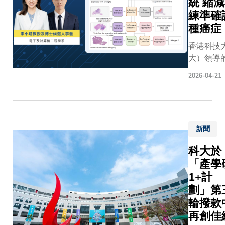
統 縮
測平台，
訊》，論
劑合物
動。該
功顛覆傳
練準確
為「用於
（crystal
實驗室
方法。團
擾全光學
種癌症
solvate,
由北京
透過工程
經環路解
CSV）種
城市氣
香港科技
段，設計
主動像素
子策略。
象工程
大）領導
一種名為
控制方法
該策略透
技術研
隊最近成
「CRISPR
解決腦活
過將溶劑
究中心
2026-04-21
一套創新
DNA」
測的串擾
包裹於晶
（北京
能（AI）
（crDNA
近年，隨
體結構
城市氣
系統。該
的人工合
「全光學
中，並在
象研究
要極少量
分子，成
環路解析
退火過程
院）牽
新聞
毋須額外
將Cas12
術的進步
中逐步釋
頭，共
可準確識
白重新編
學家已能
放，使鈣
建單位
科大於
症，顯著提
程，使其
地鎖定引
鈦礦薄膜
包括香
「產學
助醫療的
夠以DNA
體動作、
底部界面
港科技
1+計
效率，為
為引導，
或情緒反
結晶過程
大學、
劃」第
診斷的普
引Cas蛋
相應神經
自源頭即
北京中
輪撥款
重要突破
向不同的
此技術的
趨於溫和
關村學
年新增近2
再創佳
RNA分子
源於科學
且可控，
院及中