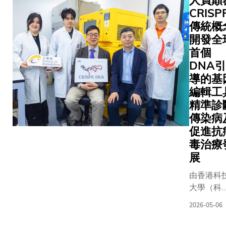
人員顛
CRISP
傳統概
開發全
首個
DNA引
導的基
編輯工
精準診
傳染病
促進抗
毒治療
展
由香港科
大學（科
大）化學
2026-05-06
生物工程
系教授邢