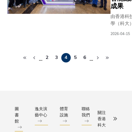
號，此類
可用作固
在材料成
空科技等
成果
醫學院，
擾」現象
電解質，
本、低溫
個重點創
出一套名
現會影響
幅提升固
製造及器
由香港科
領域。相
PRET（Pa
測量與分
鋰電池的
件美學方
學（科大
項目不僅
Recogniti
準確性。
能，有望
面具有顯
導、多所
現了卓越
without 
2026-04-15
授表示：
電動車及
著優勢。
共同參與
技術創新
Traini
光學方法
規模儲能
然而，隨
「香港生
更針對臨
理分析系
極具潛力
統提供更
Pagination
着器件面
人工智能
應用及產
統首次將
2
3
4
5
6
串擾問題
全、更高
積放大，
中心」
…
…
需求提出
處理中的
限制其發
量密度的
效率下
（HKGA
體的落地
學習」（In-
當使用顯
新解決方
降、穩定
「香港國
踐方案，
Learni
像觀察神
案。研究
性下降的
科展202
現出科大
入病理影
路時，成
果已於國
問題依然
中，展出
研成果的
讓模型在
會暗地裏
權威期刊
嚴重製約
中心研發
用價值與
僅需參考
神經元以
《先進科
其商業化
大人工智
場潛力。
已標註的
個神經環
學》發表
進程。研
用產品，
大副校長
圖
逸夫演
體育
聯絡
片，便可
關注
運作。」
論文題為
書
藝中心
設施
我們
究團隊指
邀公眾擔
（研究及
全新的癌
香港
館
「用於固
出，問題
「AI測試
展）鄭光
科大
執行多項
鋰金屬電
根源在於
官」，體
教授向成