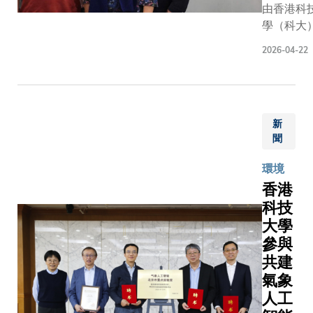
航系統
由香港科
層微結構
CRISPR-
學（科大
缺陷。尤
系統的運
子及計算
其是在成
2026-04-22
可比擬為
程學系教
膜過程
球定位導
佳男教授
中，由於
系統
命科學部
溶劑快速
（GPS）
助理教授Ju
揮發，鈣
邢怡銘教
新
L.
鈦礦薄膜
聞
解釋：
SEMMEL
底部界面
「RNA導
教授共同
常出現空
環境
分子就像
的跨學科
隙與晶界
香港
輸入的地
團隊，成
納米溝槽
科技
址，而Ca
發一項嶄
等微結構
大學
白就是前
雷射控制
缺陷。這
參與
該地址（
術。該技
些長期被
DNA目標
作方式猶
共建
忽視的缺
的汽車。
慧調光器
氣象
陷嚴重削
統檢測平
在雷射掃
弱載流子
人工
包括
程中精準
輸運，並