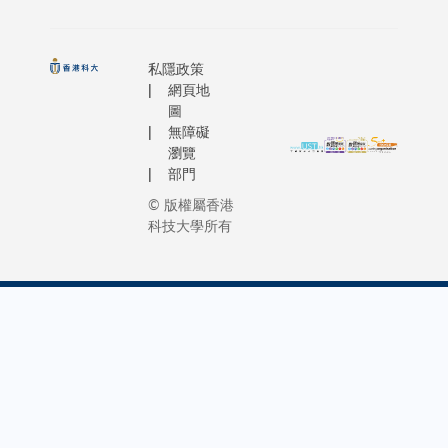
務，包括
的單晶硼
倒置結構
項貼近港
獲批資助
檢、腫瘤
鹽共價有
器件中自
常生活需
研究團隊
瘤分割等
框架」。
組裝單分
實用功能
以祝賀，
私隱政策
套「即插
統鋰金屬
子層
面響應特
表示：「
網頁地
智能診斷
池面對鋰
（SAMs
府「人工
圖
大一直透
底打破傳統
無障礙
晶生長帶
基底的疏
+」及全民
多元化的
須針對每
瀏覽
的安全風
水特性，
策略。獲
援機制、
行大規模
部門
險，以及
導致鈣鈦
特區政府
善的資源
制 。
© 版權屬香港
穩定電解
礦前驅體
InnoHK
套及跨學
科技大學所有
界面導致
溶液在成
香港研發
研究平台
快速退化
膜初期呈
資助，HK
積極支持
共價有機
現非潤溼
自去年發
研團隊在
架（COF
結晶模
港首個「
識與技術
具多孔結
式，從而
產」大模
移、創業
和穩定的
在薄膜底
來，先後
展及產業
性，是極
部形成不
研發多個
作等方面
潛力的電
可避免的
不同場景
步推進。
質材料，
界面空隙
出的人工
次在第三
而大多數
與晶界納
應用，當