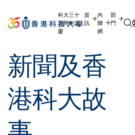
Skip
to
科大三十
資
內
部
main
五周年誌
訊
聯
門
content
慶
網
學生
學生內聯網
學術部門
新聞及香
職員
職員行政內聯網
學術課程
校友
校友內聯網
行政部門
社交平台
傳媒
式
公眾
港科大故
事