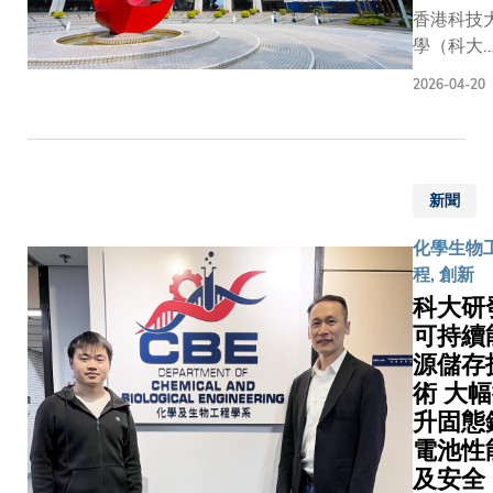
癌症病例
這個新典
大突破：
進而重構
關村人
香港科技
查在臨床
為可編程
基因編碼
薄膜底部
工智能
學（科大
療決策中
RNA工具
性感測器
的微結
研究
在創新科
角色。然
2026-04-20
闢了全新
如鈣離子
構，藉此
院，並
署今日公
病理學醫
設計空間
指示劑可
實現更高
由科大
「產學研
缺的挑戰
關鍵突破
經元在放
效率及高
環境及
1+計劃」
十分渴求
將「指令
發光，透
穩定性的
可持續
（RAISe
決方案，
與「啟動
代顯微鏡
鈣鈦礦太
發展學
新聞
第三批獲
理分析的
功能分離
實時觀測
陽能電
部主任
議資助項
管AI在自
化學生物
項突破的
活動；二
池，並可
劉啟漢
中再創佳
診斷方面
程, 創新
鍵在於一
遺傳學效
實現規模
教授出
績，共有
潛力，現
巧妙的結
器，即光
科大研
化生產。
任實驗
個研究項
實際應用
設計。研
蛋白，例
可持續
鈣鈦礦太
室副主
獲建議資
重瓶頸。傳
團隊將傳
紫紅質通
陽能電池
任，科
源儲存
助，佔本
型須針對
CRISPR
白，能利
一直以來
大協理
獲批項目
術 大
症種類或
中兩個通
控制特定
被視為最
副校長
三分之一
升固態
務，收集
結合在一
元的開關
具顛覆性
（教
連同首兩
電池性
的病理圖
的功能分
縱神經元
的下一代
學）馮
獲資助項
及安全
進行訓練
離：「啟
路功能。
光伏技術
志雄教