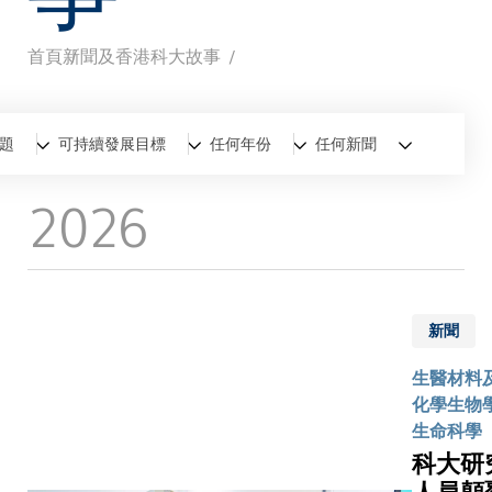
首頁
新聞及香港科大故事
導
航
全部
新聞
香港科大故事
題
可持續發展目標
任何年份
任何新聞
連
2026
結
新聞
生醫材料
化學生物學
生命科學
科大研