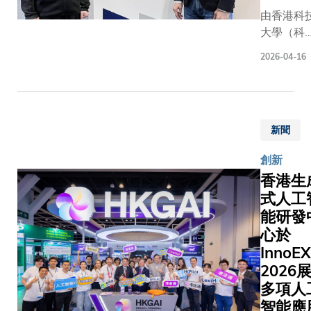
目，科大
僅耗時，
動」訊號
而，這種
由香港科
之一，並
授擔任
今累計共
昂的運算
（即PAM
高速和單
大學（科
在電網供
學術委
19個研究
本。此外
列）和承
級精確度
大）化學
電、便攜
員會委
目獲批，
理基礎模
2026-04-16
「資訊」
法，在使
生物工程
式電子裝
員。
本地大學
乏通用性
地址。透
外線雷射
系副教授
置和太空
冠，充分
腫瘤類型
設計出一
某些神經
允燮教授
光伏等應
顯科大在
析中往往
能模仿PA
時，仍有
領的研究
用場景
動科研成
微調訓練
序列的短
在過程中
新聞
隊在鋰金
中，展現
轉化及產
其在資源
DNA，團
激活鄰近
電池技術
出取代傳
研協作方
及多元臨
創新
成功製造
他神經元
域取得重
統矽大陽
的領先地
的應用。
香港生
具功能性
發放電，
突破。團
能電池的
位。是次
對上述挑
去氧核糖
式人工
難以判斷
合成了一
巨大潛
批的科大
電子及計
蛋白複合
到的放電
能研發
新型材料
力。鈣鈦
目涵蓋醫
學系助理
物，能夠
究竟源自
「單晶三
礦太陽能
心於
健康、人
學成像與
別並切割
的自然活
硼酸鹽共
電池不僅
智能（AI
InnoEX
研究中心
何選定的
抑或由於
有機框架
具備更高
運算、新
2026
小萌教授
RNA目標
操作人為
（單晶三
光電轉換
料與新能
多項人
究團隊，
所造成的
B-COF）
效率，亦
源，以及
智能應
省人民醫