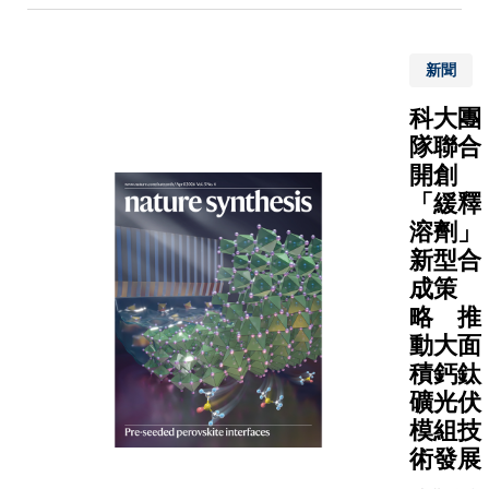
銘教授帶
的研究團
新聞
隊，聯同
命科學部
科大團
教授翟元
隊聯合
教授，成
開創
開發全球
「緩釋
個DNA引
溶劑」
的CRISPR
Cas系統
新型合
現可編程
成策
RNA靶向
略 推
切割，扭
動大面
傳統 CRIS
積鈣鈦
系統以RN
礦光伏
作為引導
模組技
靶向目標
術發展
DNA的方