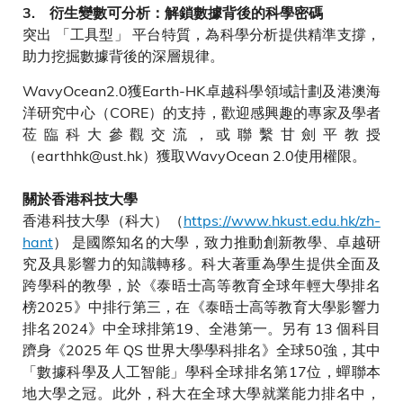
3. 衍生變數可分析：解鎖數據背後的科學密碼
突出 「工具型」 平台特質，為科學分析提供精準支撐，
助力挖掘數據背後的深層規律。
WavyOcean2.0獲Earth-HK卓越科學領域計劃及港澳海
洋研究中心（CORE）的支持，歡迎感興趣的專家及學者
莅臨科大參觀交流，或聯繫甘劍平教授
（earthhk@ust.hk）獲取WavyOcean 2.0使用權限。
關於香港科技大學
香港科技大學（科大）（
https://www.hkust.edu.hk/zh-
hant
） 是國際知名的大學，致力推動創新教學、卓越研
究及具影響力的知識轉移。科大著重為學生提供全面及
跨學科的教學，於《泰晤士高等教育全球年輕大學排名
榜2025》中排行第三，在《泰晤士高等教育大學影響力
排名2024》中全球排第19、全港第一。另有 13 個科目
躋身《2025 年 QS 世界大學學科排名》全球50強，其中
「數據科學及人工智能」學科全球排名第17位，蟬聯本
地大學之冠。此外，科大在全球大學就業能力排名中，