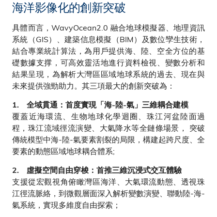
海洋影像化的創新突破
具體而言，WavyOcean2.0 融合地球模擬器、地理資訊
系統（GIS）、建築信息模擬（BIM）及數位孿生技術，
結合專業統計算法，為用戶提供海、陸、空全方位的基
礎數據支撑，可高效靈活地進行資料檢視、變數分析和
結果呈現，為解析大灣區區域地球系統的過去、現在與
未來提供強勁助力。其三項最大的創新突破為：
1. 全域貫通：首度實現「海-陸-氣」三維耦合建模
覆蓋近海環流、生物地球化學迴圈、珠江河盆陸面過
程，珠江流域徑流演變、大氣降水等全鏈條場景， 突破
傳統模型中海-陸-氣要素割裂的局限，構建起跨尺度、全
要素的動態區域地球耦合體系;
2. 虛擬空間自由穿梭：首推三維沉浸式交互體驗
支援從宏觀視角俯瞰灣區海洋、大氣環流動態、透視珠
江徑流脈絡，到微觀層面深入解析變數演變、聯動陸-海-
氣系統，實現多維度自由探索；