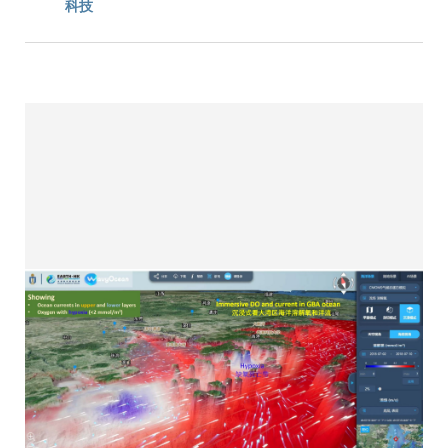
連
科技
結