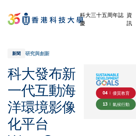
Skip
to
科大三十五周年誌
資
main
慶
訊
content
學
職
校
研究與創新
新聞
傳
科大發布新
公
一代互動海
04
優質教育
洋環境影像
13
氣候行動
化平台