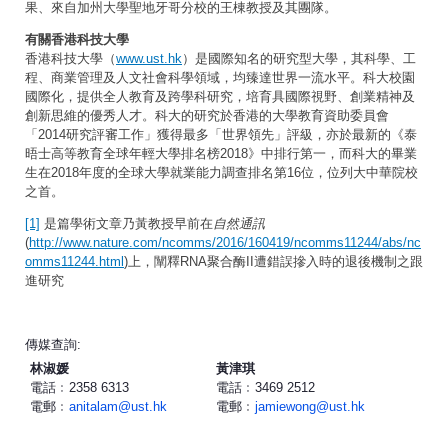
果、來自加州大學聖地牙哥分校的王棟教授及其團隊。
有關香港科技大學
香港科技大學（
www.ust.hk
）是國際知名的研究型大學，其科學、工
程、商業管理及人文社會科學領域，均臻達世界一流水平。科大校園
國際化，提供全人教育及跨學科研究，培育具國際視野、創業精神及
創新思維的優秀人才。科大的研究於香港的大學教育資助委員會
「2014研究評審工作」獲得最多「世界領先」評級，亦於最新的《泰
晤士高等教育全球年輕大學排名榜2018》中排行第一，而科大的畢業
生在2018年度的全球大學就業能力調查排名第16位，位列大中華院校
之首。
[1]
是篇學術文章乃黃教授早前在
自然通訊
(
http://www.nature.com/ncomms/2016/160419/ncomms11244/abs/nc
omms11244.html
)上，闡釋RNA聚合酶II遭錯誤摻入時的退後機制之跟
進研究
傳媒查詢:
林淑媛
黃津琪
電話﹕2358 6313
電話﹕3469 2512
電郵﹕
anitalam@ust.hk
電郵﹕
jamiewong@ust.hk