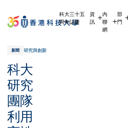
Skip
to
科大三十五
資
內
部
main
周年誌慶
訊
聯
門
content
網
學生
學生內聯網
學
職員
職員行政內
學
研究與創新
新聞
校友
校友內聯網
行
科大
社
傳媒
式
公眾
研究
團隊
利用