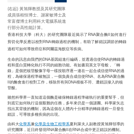
(右起) 黃旭輝教授及其研究團隊
在校對RNA轉錄中，RNA聚合
成員張栢恒博士、謝家敏博士及
酶II經歷剪切錯置核苷酸（圖中
常富傑博士利用科大電腦系統進
黃色部分）的過程。
行部分高性能計算。
香港科技大學（科大）的研究團隊最近揭示了RNA聚合酶II如何進行
剪切化學反應以校對RNA轉錄過程的機制，有助了解錯誤調節的轉錄
過程可如何導致癌症和阿爾茲海默症等疾病。
生命的訊息由我們的DNA基因組進行編碼，並透過信使RNA的轉錄過
程和蛋白質轉化執行不同的細胞功能。有如書寫英文字母般，「轉
錄」是個把核苷酸像字母一樣按順序逐一連在一起合成信使RNA的過
程，為確保過程準確無誤，一個負責合成信使RNA、名為RNA聚合酶
II的酶會進行校對工作，移除所有與DNA模板不符、遭錯誤摻入的核
苷酸。
雖然科學界一直知道這個酶是確保轉錄過程準確執行的重要幫手，但
到底它如何執行這個艱難的任務，多年來仍是一個謎團。科學家矢志
找出其背後的機制，因為這個在人體內十分精準的轉錄過程一旦發生
錯誤，可導致多種疾病的出現。
由科大
化學系
兼
化學及生物工程學系
夏利萊夫人副教授黃旭輝領導的
硏究團隊，近日終發現RNA聚合酶II在RNA合成中更正錯誤的機制。