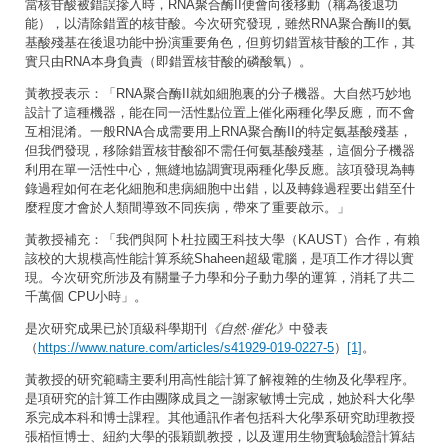
當核苷酸被錯誤摻入時，RNA聚合酶II便會向後移動（稱為後退功
能），以清除錯置的核苷酸。今次研究發現，雖然RNA聚合酶II的氨
基酸殘基在後退功能中扮演重要角色，但剪切錯置核苷酸的工作，其
實只由RNA本身負責（即錯置核苷酸的磷酸氧）。
黃教授表示：「RNA聚合酶II就如細胞裏的分子機器。大自然巧妙地
設計了這種機器，能在同一活性點位置上催化兩種化學反應，而不會
互相混淆。一般RNA合成需要用上RNA聚合酶II的特定氨基酸殘基，
但我們發現，移除錯置核苷酸卻不需任何氨基酸殘基，這個分子機器
利用在單一活性中心，無縫地協調實現兩種化學反應。該項發現為轉
錄過程如何在老化細胞和患病細胞中出錯，以及轉錄過程要出錯至什
麼程度才會於人類間導致不同疾病，帶來了重要啟示。」
黃教授補充：「我們與阿卜杜拉國王科技大學（KAUST）合作，有賴
該校的大規模高性能計算系統Shaheen超級電腦，是項工作才得以實
現。今次研究所涉及有關量子力學和分子動力學的運算，消耗了共二
千萬個 CPU小時」。
是次研究成果已於頂級科學期刊
《自然·催化》
中發表
（
https://www.nature.com/articles/s41929-019-0227-5
）
[1]
。
黃教授的研究範疇主要利用高性能計算了解複雜的生物及化學程序。
是項研究的計算工作由團隊成員之一謝家敏博士完成，她於科大化學
系完成本科和博士課程。其他通訊作者包括科大化學系研究助理教授
張栢恒博士、紐約大學的張穎凱教授，以及運用生物實驗驗證計算結