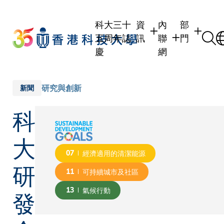
Skip
to
科大三十
資
內
部
main
五周年誌
訊
聯
門
content
慶
網
學生
學生內聯網
學術部門
職員
職員行政內聯網
學術課程
研究與創新
新聞
校友
校友內聯網
行政部門
科
社交平台
傳媒
式
公眾
大
07
經濟適用的清潔能源
研
11
可持續城市及社區
發
13
氣候行動