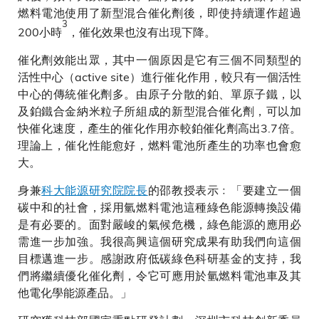
燃料電池使用了新型混合催化劑後，即使持續運作超過
3
200小時
，催化效果也沒有出現下降。
催化劑效能出眾，其中一個原因是它有三個不同類型的
活性中心（active site）進行催化作用，較只有一個活性
中心的傳統催化劑多。由原子分散的鉑、單原子鐵，以
及鉑鐵合金納米粒子所組成的新型混合催化劑，可以加
快催化速度，產生的催化作用亦較鉑催化劑高出3.7倍。
理論上，催化性能愈好，燃料電池所產生的功率也會愈
大。
身兼
科大能源研究院院長
的邵教授表示﹕「要建立一個
碳中和的社會，採用氫燃料電池這種綠色能源轉換設備
是有必要的。面對嚴峻的氣候危機，綠色能源的應用必
需進一步加強。我很高興這個研究成果有助我們向這個
目標邁進一步。感謝政府低碳綠色科研基金的支持，我
們將繼續優化催化劑，令它可應用於氫燃料電池車及其
他電化學能源產品。」