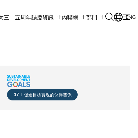
大三十五周年誌慶
資訊
內聯網
部門
ENG
學生
學生內聯網
學術部門
職員
職員行政內聯網
學術課程
校友
校友內聯網
行政部門
社交平台及應用程
傳媒
式
公眾
17
促進目標實現的伙伴關係