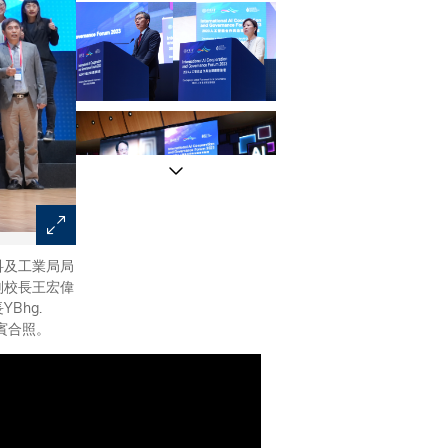
科及工業局局
香港創科及工業局局長孫東教授為論壇致開幕辭。
副校長王宏偉
Bhg.
貴賓合照。