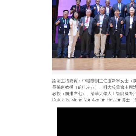
論壇主禮嘉賓﹕中聯辦副主任盧新寧女士（
長孫東教授（前排左八）、科大校董會主席
教授（前排左七）、清華大學人工智能國際治
Datuk Ts. Mohd Nor Azman