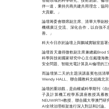
智能領域的科學研究、技術創新、倫理
伴一道，秉持共商共建共用理念，協同
大貢獻。」
論壇籌委會聯席副主席、清華大學副校
機構廣泛交流、深化合作，以自強不
善。」
科大今日亦於論壇上與鵬城實驗室簽署
論壇首天邀得微軟副主席兼總裁Brad
科學與技術國家研究中心主任戴瓊海教授
安全問題、智能光電計算及AI倫理的
而論壇第二天的主題演講嘉賓包括清華
Wendy HALL、聯合國教科文組織北
論壇的重頭戲，是由權威科學期刊《自然機
子及計算機工程學系講座教授馮雁教授
NEUWIRTH教授、聯合國大學澳門研
AI全球治理框架進行深入對話和討論。