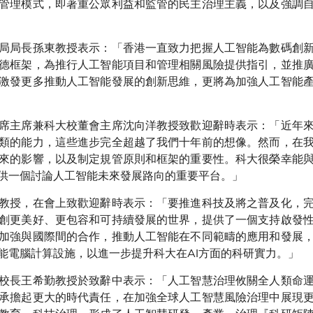
的管理模式，即著重公眾利益和監管的民主治理主義，以及強調
局局長孫東教授表示：「香港一直致力把握人工智能為數碼創
德框架，為推行人工智能項目和管理相關風險提供指引，並推
激發更多推動人工智能發展的創新思維，更將為加強人工智能
席主席兼科大校董會主席沈向洋教授致歡迎辭時表示：「近年
類的能力，這些進步完全超越了我們十年前的想像。然而，在
來的影響，以及制定規管原則和框架的重要性。科大很榮幸能
供一個討論人工智能未來發展路向的重要平台。」
教授，在會上致歡迎辭時表示：「要推進科技及將之普及化，
創更美好、更包容和可持續發展的世界，提供了一個支持啟發
加強與國際間的合作，推動人工智能在不同範疇的應用和發展
能電腦計算設施，以進一步提升科大在AI方面的科研實力。」
校長王希勤教授於致辭中表示：「人工智慧治理攸關全人類命
承擔起更大的時代責任，在加強全球人工智慧風險治理中展現