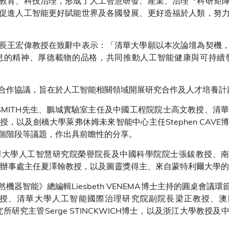
教育、科技治理，形成了人工智慧研發、產業、治理『科研矩
促進人工智能更好賦能世界及各國發展、更好造福於人類，努
長王宏偉教授在致辭中表示：「清華大學願以本次論壇為契機
息的精神、厚德載物的品格，共同推動人工智能健康與可持續
合作協議，旨在於人工智能相關領域開展研究合作及人才培養計
 SMITH先生、鵬城實驗室主任及中國工程院院士高文教授、
，以及劍橋大學萊弗休姆未來智能中心主任Stephen CAVE
三個階段等議題，作出具前瞻性的分享。
大學人工智慧研究院榮譽院長及中國科學院院士張鈸教授、南
京辦事處主任夏澤翰教授，以及圖靈獎得主、來自蒙特利爾大學的Yos
器智能》總編輯Liesbeth VENEMA博士主持的圓桌會
、清華大學人工智能國際治理研究院副院長梁正教授、澳門大學
究所研究主管Serge STINCKWICH博士，以及浙江大學教