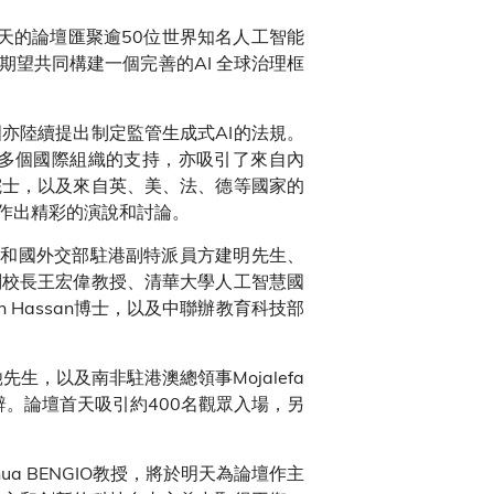
天的論壇匯聚逾50位世界知名人工智能
期望共同構建一個完善的AI 全球治理框
亦陸續提出制定監管生成式AI的法規。
等多個國際組織的支持，亦吸引了來自內
院士，以及來自英、美、法、德等國家的
，作出精彩的演說和討論。
共和國外交部駐港副特派員方建明先生、
副校長王宏偉教授、清華大學人工智慧國
man Hassan博士，以及中聯辦教育科技部
先生，以及南非駐港澳總領事Mojalefa
。論壇首天吸引約400名觀眾入場，另
a BENGIO教授，將於明天為論壇作主