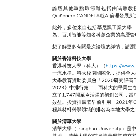
論壇其他重點環節還包括由馮雁教授主持，Met
Quiñonero CANDELA就A
此外，多位來自包括慕尼黑工業大學、索
為、百川智能等知名科創企業的高層管
想了解更多有關是次論壇的詳情，請瀏
關於香港科技大學
香港科技大學（科大）（
https://www.
一流水準。科大校園國際化，提供全人
大學教育資助委員會「2020研究評
2023》中排行第二，而科大的畢業生
立了1,747間至今活躍的初創公司，
效益。投資推廣署早前引用「2021
程與材料科學領域的排名為本地大學之
關於清華大學
清華大學（Tsinghua Unive
基地。 清華大學的前身清華學堂成立於1