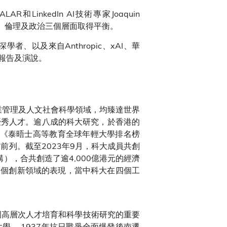
和LinkedIn AI技術專家Joaquin
數學、倫理及政治三個層面取得平衡。
以及來自Anthropic、xAI、華
報告及演說。
業管理及人文社會科學領域，均臻達世界
優秀人才。逾八成的科大研究，於香港的
的《泰晤士高等教育全球年輕大學排名榜
前列。截至2023年9月，科大成員共創
），合共創造了逾4,000億港元的經濟
多個創新領域的表現，當中科大在四個工
是中國高層次人才培育和科學技術研究的重要
大學。 1937年抗日戰爭全面爆發後南遷