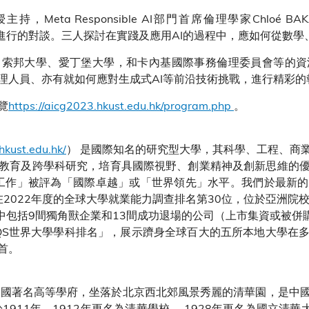
a Responsible AI部門首席倫理學家Chloé BAKALAR
I倫理發展所進行的對談。三人探討在實踐及應用AI的過程中，應如何從
邦大學、愛丁堡大學，和卡內基國際事務倫理委員會等的資深學者、
理人員、亦有就如何應對生成式AI等前沿技術挑戰，進行精彩的
覽
https://aicg2023.hkust.edu.hk/program.php
。
hkust.edu.hk/
） 是國際知名的研究型大學，其科學、工程、商
教育及跨學科研究，培育具國際視野、創業精神及創新思維的
審工作」被評為「國際卓越」或「世界領先」水平。我們於最新
在2022年度的全球大學就業能力調查排名第30位，位於亞洲院校
當中包括9間獨角獸企業和13間成功退場的公司（上市集資或被併購
年QS世界大學學科排名」，展示躋身全球百大的五所本地大學在
首。
rsity）是中國著名高等學府，坐落於北京西北郊風景秀麗的清華園，
911年，1912年更名為清華學校。 1928年更名為國立清華