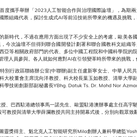
首度攜手舉辦「2023人工智能合作與治理國際論壇」，為期兩
國際組織代表，探討生成式AI等前沿技術所帶來的機遇及挑戰，
研發的新時代，不過在應用方面出現了不少安全上的考慮，歐美各國
議，今次論壇不但得到聯合國開發計劃署和聯合國教科文組織
西亞等相關政府部門的代表、多位中國工程院和中國科學院的
層管理人員參與。各人就如何應對AI在引領變革時所帶來的挑戰
特別行政區聯絡辦公室(中聯辦)副主任盧新寧女士、中華人民
科大校董會主席沈向洋教授、科大校長葉玉如教授、清華大學
新部副秘書長YBhg. Datuk Ts. Dr. Mohd Nor Az
WALA教授、巴西駐港總領事馬一諾先生、歐盟駐港澳辦事處主任高宇馳
郭毅可教授與清華大學薛瀾教授共同主持開幕式後，分別向觀眾致辭
靈獎得主、魁北克人工智能研究所Mila創辦人兼科學總監Yoshu