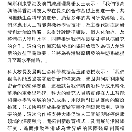
阿斯利康香港及澳門總經理吳珊女士表示：「我們很高
興能與香港科技大學在長久的合作基礎上更進一步，共
同推動生命科學的進步。憑藉多年的共同研究經驗，我
們將應用人工智能與機器學習技術，為主要代謝疾病研
發創新治療策略，以提升診斷準確度、個人化治療、及
整體病人護理水平，同時推進我們在癌症及罕見病研究
的合作。這份合作備忘錄發揮的協同效應對為病人創造
新的效益至關重要，並將為香港醫療研發的生態系統提
升至新水平鋪路。」
科大校長及晨興生命科學教授葉玉如教授表示：「我們
很高興能透過簽署這份合作備忘錄，鞏固與阿斯利康緊
密合作的夥伴關係，這標誌著我們將前沿科研成果轉化
落地的重要里程碑。科大的研究人員將實踐在人工智能
和機器學習領域的領先成果，用以應對日益嚴峻的醫療
挑戰，並加快科研成果從實驗室轉化至臨床應用。更重
要的是，這次合作將支持大學促進人工智能與醫療健康
領域的深度融合，開拓創新教育模式，及開展前沿醫學
研究，進而推動香港成為世界級的國際醫療創新樞