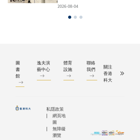
2026-08-04
圖
逸夫演
體育
聯絡
關注
書
藝中心
設施
我們
香港
館
科大
私隱政策
網頁地
圖
無障礙
瀏覽