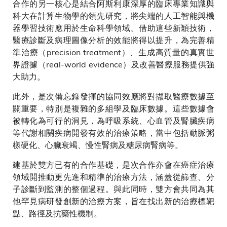
合作的另一核心是結合阿斯利康深厚的臨床專業知識與
科大在計算生物學的領先研究，將尖端的人工智能與機
器學習技術應用於生命科學領域。借助這些新穎技術，
醫療診斷及病理圖像分析的效能將得以提升，為完善精
準治療（precision treatment）、生成高質量的真實世
界證據（real-world evidence）及改善醫療服務提供強
大助力。
此外，是次備忘錄發揮的協同效應將對擷取醫療數據至
關重要，特別是複雜的多組學及臨床數據。這些數據會
被轉化為可行的洞見，為呼吸系統、心血管及腎臟疾病
等代謝相關疾病開發有效的治療策略，當中包括動脈粥
樣硬化、心臟衰竭、慢性腎病及糖尿病腎病等。
建基於雙方已有的合作基礎，是次合作亦會在癌症治療
領域開推動更先進和精準的治療方法，涵蓋從篩查、分
子診斷到監測的整個過程。與此同時，雙方會共同為其
他罕見病研發創新的治療方案，旨在找出新的治療標靶
點、路徑及抗藥性機制。