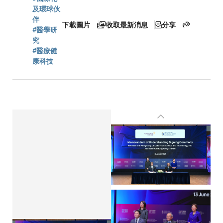
連
及環球伙
伴
下載圖片
收取最新消息
分享
#醫學研
結
究
#醫療健
康科技