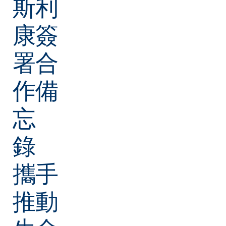
斯利
康簽
署合
作備
忘
錄
攜手
推動