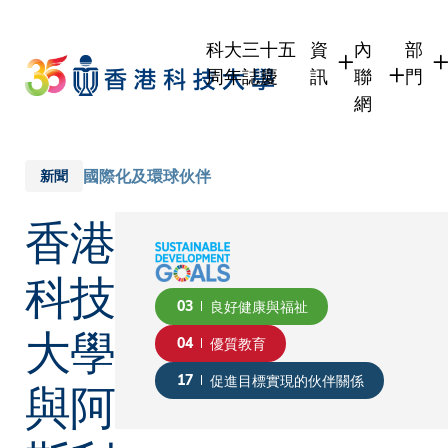
Skip
to
科大三十五
資
內
部
main
周年誌慶
訊
聯
門
content
網
學生
學生內聯網
學術
職員
職員行政內
學術
國際化及環球伙伴
新聞
校友
校友內聯網
行政
香港
社交
傳媒
式
公眾
科技
03
良好健康與福祉
大學
04
優質教育
與阿
17
促進目標實現的伙伴關係