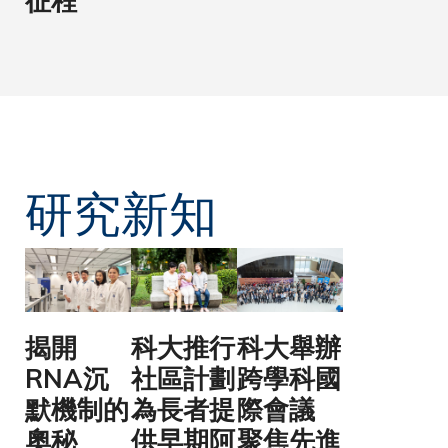
征程
研究新知
揭開
科大推行
科大舉辦
RNA沉
社區計劃
跨學科國
默機制的
為長者提
際會議
奧秘
供早期阿
聚焦先進