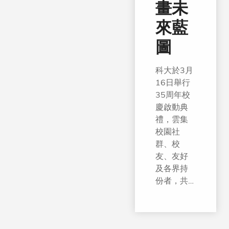
畫未
來藍
圖
科大於3月
16日舉行
35周年校
慶啟動典
禮，雲集
校園社
群、校
友、友好
及各界持
份者，共
同回望創
校以來的
足跡，並