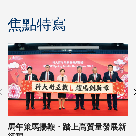
展望未來
發展的新
篇章。
焦點特寫
馬年策馬揚鞭・踏上高質量發展新