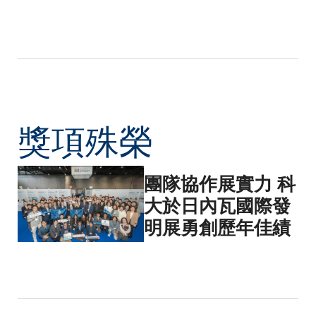
獎項殊榮
團隊協作展實力 科
大於日內瓦國際發
明展勇創歷年佳績