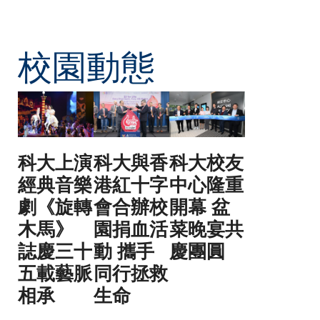
校園動態
科大上演
科大與香
科大校友
經典音樂
港紅十字
中心隆重
劇《旋轉
會合辦校
開幕 盆
木馬》
園捐血活
菜晚宴共
誌慶三十
動 攜手
慶團圓
五載藝脈
同行拯救
相承
生命