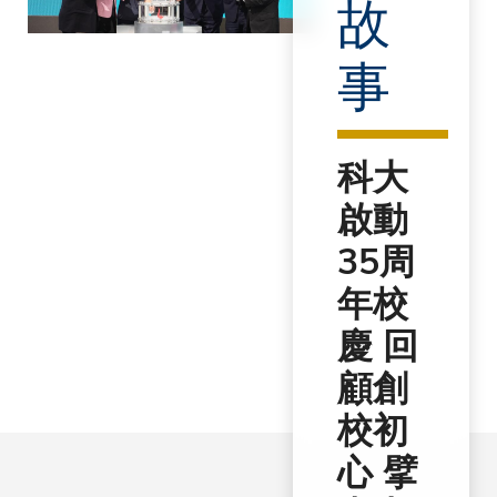
故
事
科大
啟動
35周
年校
慶 回
顧創
校初
心 擘