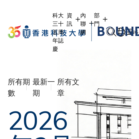
Skip
to
科大
資
內
部
main
三十
訊
聯
門
content
五周
網
ENG
年誌
慶
學生
學生內聯網
學術部門
職員
職員行政內聯網
學術課程
校友
校友內聯網
行政部門
所有期
最新一
所有文
社交平台及應用程
傳媒
數
期
章
式
公眾
2026