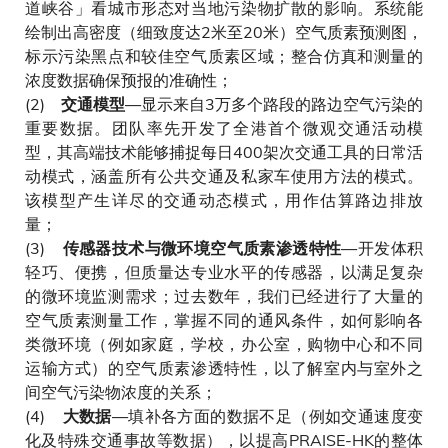
道峡谷」看城市形态对当地污染物扩散的影响。系统能
绘制出高密度（细致度达2米至20米）空气质素预测图，
标示污染黑点和较佳空气质素区域；整合仿真和测量的
浓度数据确保预报的准确性；
(2)
—显示来自3万多个路段的路边空气污染的
交通模型
重要数据。团队率先开发了全港首个微观交通活动模
型，其高端技术能够捕捉每日400架次交通工具的日常活
动模式，涵盖所有公共交通及私家车使用方法的模式。
该模型产生详尽的交通动态模式，用作估算路边排放
量；
(3)
—开发体积
传感器技术与微环境空气质素渗透特性
轻巧、便携，但质量达专业水平的传感器，以满足复杂
的微环境监测需求；过去数年，我们已经进行了大量的
空气质素测量工作，掌握不同的通风条件，如何影响各
类微环境（例如家庭，学校，办公室，购物中心和不同
运输方式）的空气质素渗透特性，以了解室内与室外之
间空气污染物浓度的关系；
(4)
—填补各方面的数据不足（例如交通速度变
大数据
化及特殊交通事故等数据），以提高PRAISE-HK的整体