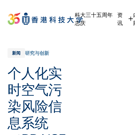
Skip
to
科大三十五周年
资
main
志庆
讯
content
学生
职员
校友
研究与创新
新闻
传媒
个人化实
公众
时空气污
染风险信
息系统