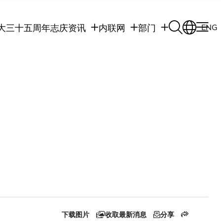
大三十五周年志庆
资讯
内联网
部门
ENG
学生
学生内联网
学术部门
职员
职员行政内联网
学术课程
校友
校友内联网
行政部门
社交平台及应用程
传媒
式
公众
下载图片
收取最新消息
分享