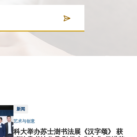
新闻
艺术与创意
科大举办苏士澍书法展《汉字颂》 获