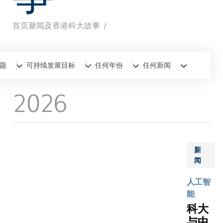
首页
新闻及香港科大故事
面
包
全部
新闻
香港科大故事
题
可持续发展目标
任何年份
任何新闻
屑
2026
新
闻
人工智
能
科大
与中