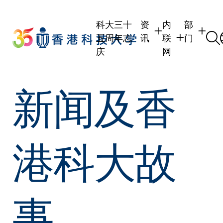
Skip
to
科大三十
资
内
部
main
五周年志
讯
联
门
content
庆
网
学生
学生内联网
学术部门
新闻及香
职员
职员行政内联网
学术课程
校友
校友内联网
行政部门
社交平台
传媒
式
公众
港科大故
事