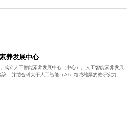
能素养发展中心
，成立人工智能素养发展中心（中心）。人工智能素养发展
倡议，并结合科大于人工智能（AI）领域雄厚的教研实力与
动典礼，包括中华人民共和国香港特别行政区政府教育局局长
生、所罗门教育首席执行官兼联合创始人陈芷茵女士及科大
大学与所罗门教育的策略性合作，并认为中心的成立是香港教
动社会所需的核心技能、推动创新及建立面向未来的人才库
制定推动数字教育的策略措施。 中心正是我们所需协作精神
者，激励同学引领人工智能发展的未来。」梁锦松先生表示
教育工作者的竞争力及科技素养。他指出：「在所罗门教
育的负责任应用。 中心的成立是建设香港成为区内人工智