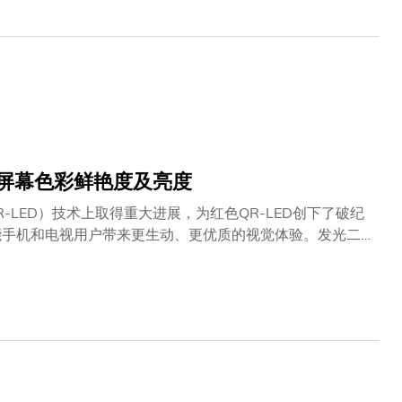
研究产出——展现了学术研究成果在科技创新与商业领域的
她在回应时指出：「适逢科大即将迎来35周年校庆，这项
员与校友的共同努力，亦是对香港特区政府推动'留学香
方面的持续深耕，具体体现于在顶级期刊发表的丰硕成果，
「科大的使命，是为世界带来实质的改变。我们以此为目
生勇于面对全球最迫切的挑战。科大『凡事皆可为』的精
路上，始终如一地实践我们的使命。」科大一贯将排名视为
及知识转移的追求，致力为香港、国家乃至世界作出实质贡
升屏幕色彩鲜艳度及亮度
LED）技术上取得重大进展，为红色QR-LED创下了破纪
能手机和电视用户带来更生动、更优质的视觉体验。发光二
量子点LED（QD-LED）和量子棒LED（QR-
度（颜色鲜艳程度）和亮度。 然而，光取出效率是主要障碍，因
步提升。QR-LED所采用的量子棒是一种细长形的纳米晶
光取出效率。 然而，QR-LED面临两大技术挑战：一是
）较低; 二是薄膜质量较差，容易引起漏电流现象。为突破
ASTAVA教授所带领的研究团队，通过精细的合成工艺成功提升了
均一，令光致发光量子产率显著提升至92%，这些特性对于优