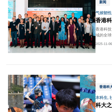
新闻
能人才培
下，我们
气候韧性
并表示：
香港科
向公众宣
立的中心
香港科技
示：「所
域的全球
议，旨在
2025-11-06
端高温、
PRED
管理这些
洲的科学
纽，致力
连接国际
示：「国
香港科
气污染问
障生命安
本科生, 
科大之