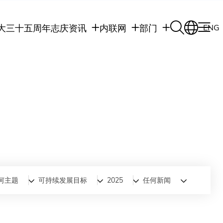
大三十五周年志庆
资讯
内联网
部门
ENG
学生
学生内联网
学术部门
职员
职员行政内联网
学术课程
校友
校友内联网
行政部门
社交平台及应用程
传媒
式
公众
何主题
可持续发展目标
2025
任何新闻