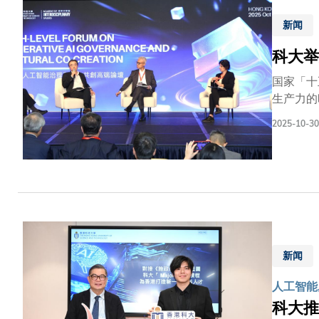
化QR-
影响。 
新闻
的解决方
科大举
象。采用
纪录。 
国家「十
250,
生产力的
端论坛」
2025-10-30
手打造未
究中心致
媒体、文
科学及工
科大的重
能研发中
建一个治
将大学跨
新闻
志庆预热
中华人民
人工智能,
生，从政
科大推