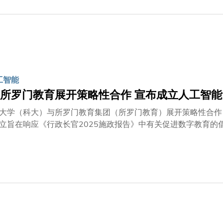
工智能
所罗门教育展开策略性合作 宣布成立人工智
大学（科大）与所罗门教育集团（所罗门教育）展开策略性合作
立旨在响应《行政长官2025施政报告》中有关促进数字教育的
育强大的网络，以提升香港全民AI素养。多位嘉宾获邀出席启
士（以视像形式参与）、所罗门教育主席兼联合创始人梁锦松先
如教授。提升AI素养推动数字化转型蔡若莲博士恭贺香港科技
的一个重要里程碑。 她说：「此中心对培育香港在人工智能驱
。 教育局致力推动转型，将于明年发布中小学数字教育蓝图，
证。 透过政府、学术界与业界携手合作，我们将赋能教育工作
代表了所罗门教育与科大对下一代的共同承担，致力培育学生与
一直走在人工智能倡议与实践的最前线，积极推动新兴科技在教