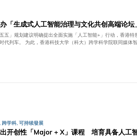
LED性能至关重要。过往的研究一直忽视了不规则量子棒薄膜所引
为此，团队构建了一个等效电路模型，以深入分析传统QR-LE
案以抑制电流泄漏。 通过对QR-LED器件结构进行优化改造
办「生成式人工智能治理与文化共创高端论坛
新技术后，经优化后的红色QR-LED实现了高达31%的外量子效率，亮
为验证该技术的通用性，团队以相同方法应用于绿色点棒状量子棒
五五」规划建议明确提出全面实施「人工智能+」行动，香港特
000 cd m⁻²的超高亮度。 有关成果不仅证明了团队的创新方
时代列车。 为此，香港科技大学（科大）跨学科学院联同媒体
，汇聚逾三十位政府官员、学者、传媒界、商界和文化界专家等
来治理新图景。同场举行的科大「媒体智能研究中心」成立仪式
力于推动人工智能与媒体创新的前沿研究与实践，成为科大跨学
化、教育、健康及可持续发展等领域的决心，为推动新质生产力
程学系讲座教授郭毅可教授及跨学科学院院长屈华民教授致欢迎
点研究领域之一。 在香港特别行政区政府的大力支持下，科大
心（HKGAI），旨在加强香港的生成式人工智能基础设施。 至
理完善、注重创意文化的人工智能生态框架所作出的努力和决心
学科课程事务处升格为跨学科学院，积极推动艺术科技和生物设
活动，以及校内最重要的跨学科学术盛事之一，设三轮主题演讲
共和国香港特别行政区政府创新科技及工业局局长孙东教授、个
 跨学科, 可持续發展
府角度阐述生成式人工智能的政策及规管框架最新发展，议题涵
出开创性「Major + X」课程 培育具备人