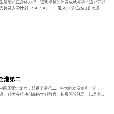
生运动员正身体力行，证明卓越的体育成就与学术追求可以
持及入学计划（SALSA）」，迎来11多位杰出香港运动
育梦时，无需割舍学术理想，得以双轨并进。在这批令人鼓
韧、创新与抱负，更体现了科大所秉持和引以为傲的核心价
学已全职投入这项运动11年，现在他正要开启学术上的新篇
面以外拓展更广阔的知识海洋。林同学曾于2023年杭州亚
来，他的成功证明了纪律的力量，从晨曦初现到日落西山，
这份坚毅如今转化为学业上的动力，他期望能将体育经验与
 全港第二
名中跃居亚洲第六，雄踞全港第二。科大的发展稳步向前，与
进。科大在推动创新跨学科教育、拓展国际视野，以及构建
。科大在国际化及声誉方面表现卓越，多项关键指标均十分
支持香港发展为领先国际教育枢纽中所担当的角色。在研究
研究探索大奖」。此殊荣旨在表彰在研究质量及学术影响力