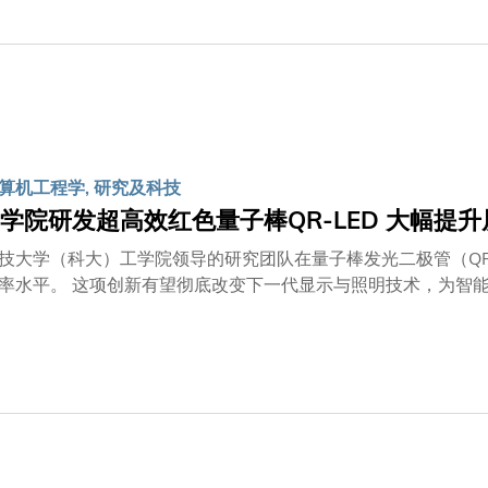
的院校，尤其嘉许其在顶级期刊发表的成果，以及获专利引用的
。科大校长叶玉如教授对大学在国际排名中取得佳绩表示欣喜，
对我们而言既是肯定，也是鼓舞。这份殊荣印证了全校师生、职
的重要支持。『研究探索大奖』尤其反映我们在卓越研究与创新
透过专利引用所展现的实际影响力。」叶玉如校长进一步强调：
培育具国际视野的人才、推动能改善人类生活的研究，并鼓励学
表达我们怀着谦卑之心、热忱之志，在贡献所学与引领创新的道
算机工程学, 研究及科技
，以此检视自身表现。科大将一如既往，坚守对卓越教学、研究
学院研发超高效红色量子棒QR-LED 大幅提
技大学（科大）工学院领导的研究团队在量子棒发光二极管（QR-
率水平。 这项创新有望彻底改变下一代显示与照明技术，为智
ED）早于数十年前已应用于电子产品，直至近年量子材料出现，催生出
。 与目前主流的LED技术相比，QD-LED能够提供更高的色纯
部量子效率（EQE）设定了根本性的上限，从而阻碍了性能的进一
独特的光学特性。 通过改良设计，可优化光的发射方向，从而提高
收光子后，其光致发光量子产率（即发射和吸收光子数量的比率
，由科大电子及计算机工程学系副教授Abhishek K. SRIV
ED的光学性能，并实现了红色和绿色量子棒在尺寸分布和形状上