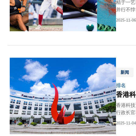
精于一艺
并行不悖
员。这项
2025-11-06
舞的新生
值。 林
章，继取
运会的男
皆在水上
商业智慧
新闻
排名
香港科
香港科技
行政长官
充满活力
2025-11-04
出色，充
成果方面