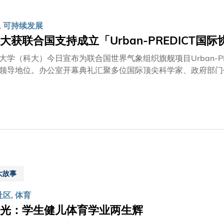
训的重要新里程。 我们的目标是协助学校、教师和学生负责任
将培育具未来竞争力的人才，促进创新，并为下一代建立长远的
, 可持续发展
「通过我们的合作，中心将成为一个充满活力的平台，开发教育
大获联合国支持成立「Urban-PREDICT国
传人工智能的发展。 中心的成立体现了我们共同致力于教育创
，以及早前成立的科大冯诺依曼研究院与香港生成式人工智能研
大学（科大）今日宣布为联合国世界气象组织旗舰项目Urban-P
有这些具体的努力都旨在让我们的课室和学生具备面向未来的能
领导地位。办公室开幕典礼汇聚多位国际顶尖科学家、政府部门
推动尖端科学应用及跨领域合作，为全球共同应对城市气候风险
洪水、风暴及空气质素恶化等日益加剧的风险。为应对这些挑战，
ICT项目，工作涵盖预测、风险评估、早期预警、数据整合、共
与日俱增的威胁。Urban-PREDICT项目由科大环境及可持
家，共同开发新一代城市级别灾害预测及预警系统。新成立的国
协调国际研究、城市示范项目及跨领域伙伴合作。科大作为承办
专业知识与城市实际需求的桥梁角色。 科大环境及可持续发展
际协调办公室落户科大，印证我们在可持续发展领域的科研实力
大故事
题等严峻的城市挑战，突显建立韧性城市模型的必要性。 我们
全，并构建抵御气候变化的持久韧性。」
社区, 体育
光：学生健儿体育学业两生辉