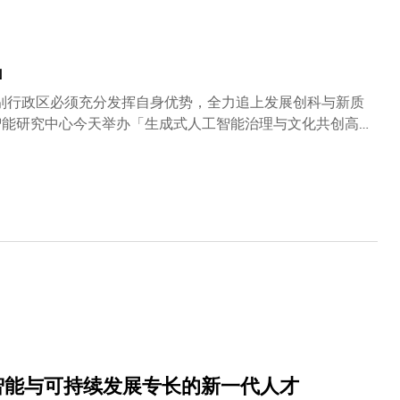
起的漏电流现象，以及该问题对QR-LED外量子效率的负面
D结构中的漏电流问题及其器件的工作原理，从而开发具针对性
，团队在提升载流子注入效率的同时，显著抑制了漏电流的现
」
度达110,000 cd m⁻²，创下了红色QR-LED研究的新
，同样取得满意结果：外量子效率20.2%，并实现了
别行政区必须充分发挥自身优势，全力追上发展创科与新质
法有效，也展示了其在不同颜色和形状量子棒的庞大应用潜力。
智能研究中心今天举办「生成式人工智能治理与文化共创高
，共同探讨生成式人工智能的治理框架与文化共创路径，携
，标志着大学在人工智能与媒体创新领域迈向新里程。 研
科创新研究的重要枢纽，展现大学将科研成果应用于治理、
发展提供坚实的学术与技术支撑。科大首席副校长兼计算机
辞，为活动揭开序幕。 郭教授表示：「生成式人工智能是
与五所本地大学及一所海外大学共同成立香港生成式人工智
于新成立的科大'媒体智能研究中心'，则充分体现了科大为构
。」为进一步提升跨学科研究与教学能力，科大于2023年
计等新兴领域的跨学科研究。 是次论坛为大学创立35周年
和创新论坛，以及两场炉边对谈。主题演讲重量级嘉宾包括
人资料私隐专员钟丽玲女士及署理知识产权署署长曾志深先
盖生成式人工智能的技术及应用指引、 个人资料保护及人
工智能与可持续发展专长的新一代人才