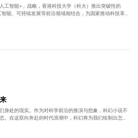
人工智能+」战略，香港科技大学（科大）推出突破性的
与人工智能、可持续发展等前沿领域相结合，为国家推动科技革
生装备了应对未来挑战的跨领域专业能力。科大一直引领跨学
23年升格为「跨学科学院」，配合于2021/22学年推出创
能够结合人工智能、可持续发展等前沿领域的专长。除了人工智
生深入理解其在推动长远经济、环境与社会福祉中的关键作
金融模型、设计低碳工程方案，或制定符合社会责任的商业
掌握另一专业领域的知识。举例来说，学生可选择「工程学
备自己投身环境、社会和企业管治（ESG）相关工作。这
智能与可持续发展等关键知识，以应对行业的未来变革。
未来
们身处的现实。作为对科学前沿的推演与想象，科幻小说不
态。在这双向奔赴的时代浪潮中，科幻将为我们绘制出怎样
典礼2025，并颁授荣誉博士学予首位荣获雨果奖的亚洲作家
入胜的分享会，其间与科大人文社会科学学院人文学部讲座