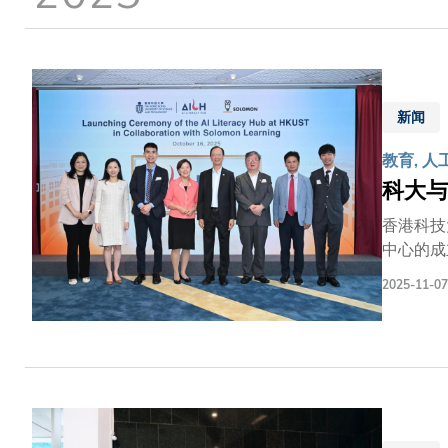
新闻
教育, 人
科大与
香港科技
中心的成
所罗门教
2025-11-07
蔡若莲博
校长叶玉
育进程中
至关重要
的有力见
此项合作
育，我们