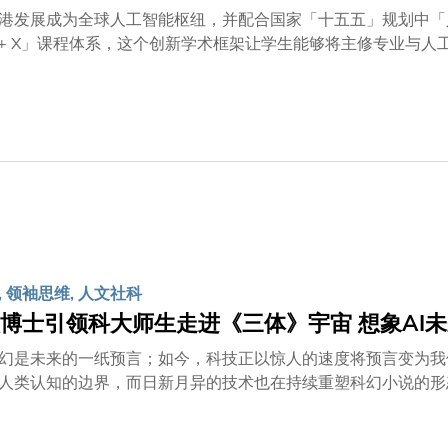
品版权等。
港发展成为全球人工智能枢纽，并配合国家「十五五」规划中「
or + X」课程体系，这个创新学术框架让学生能够将主修专业
升级培育关键人才。目前，这一创新课程已为超过1,300名学
研究的发展，早在2008年便率先成立跨学科课程事务处，并于20
ajor + X」延伸主修课程。该课程让学生在核心主修之外，
媒体与创意艺术等选项外，可持续发展亦是热门方向，旨在让学
将学习把环境、社会及管治原则应用于不同领域，例如开发绿色
课程设计让学生能建立独特的学术组合，在主修领域之外，还能
能」，参与智慧城市基础建设；或修读「商科+可持续发展」，装
学习模式，让学生能根据个人志趣选择未来发展方向，掌握人工
 领袖思维, 人文社科
博士引领科大师生走进《三体》宇宙 想象AI
幻是未来的一纸预言；如今，科技正以惊人的速度将预言变为我
人类认知的边界，而日新月异的技术也在持续重塑科幻小说的形
景？香港科技大学（科大）于10月18日举行荣誉博士学位颁授
生。同日下午，刘慈欣博士在科大李兆基图书馆主持了一场引人