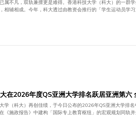
已属不凡，双轨兼擅更是难得。香港科技大学（科大）的一群学
，相辅相成。今年，科大透过由教资会推行的「学生运动员学习支
计划提供灵活的学习安排和财务支援等，让学生运动员在追逐体
中，四位优秀运动员的故事尤为动人，他们的经历不仅展现了坚
新栋同学：求知若渴的赛艇冠军自15岁踏上赛艇之路，林新栋同
得健康教育学士学位后，他现就读科大工商管理学课程，盼在水
子双人赛艇项目夺得金牌，翌年更获颁香港荣誉勋章。 一路以
奋力划桨，晚上仍坚持三小时自修。经过去年极为严格的训练，
结合，探索更多如启德体育园的新兴发展机遇。
大在2026年度QS亚洲大学排名跃居亚洲第六
大学（科大）再创佳绩，于今日公布的2026年QS亚洲大学排
在《施政报告》中建构「国际专上教育枢纽」的宏观规划同轨并
的尖端研究及具变革性学习环境方面，成绩斐然，备受国际肯定
分体现了大学致力建立多元包容、紧扣国际的学术社群，以及在
，科大于首尔举行的QS亚太高等教育峰会上获颁极具声望的「