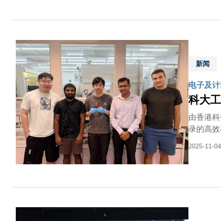
表现卓越
扎实落地
排名成果
港'愿景
以及研究
新闻
标，致力
神，正是
电子及计
参考指标
科大工
献。
由香港科
录的高效
极管（L
2025-11-04
LED）
为它为外
体，具有
材料在吸
现有局限
QR-L