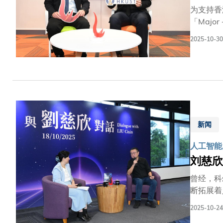
工智能作
为支持香
「Maj
命与产业
2025-10-30
科教育与
新的「M
能、数字
用。学生
策略。此
+人工智
种灵活的
新闻
人工智能,
刘慈欣
曾经，科
断拓展着
的未来图
2025-10-24
刘慈欣先