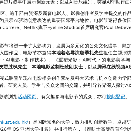
屏短片叙事中展示创新元素；以及AI音乐组别，突显AI辅助作
地区、逾千部由资深及新晋电影人、影像创作者及学生提交的作品
为展示AI驱动创意表达的重要国际平台地位。电影节邀得多位
re、Netflix旗下Eyeline Studios首席研究官Paul Deb
电影节将进一步扩大影响力，发展为多元化的公众文化盛事。除
入围作品，电影节亦邀得
担任主题演
本地着名导演唐季礼先生
・AI电影・制作技术》、《重塑光影：AI时代下的电影美学
、
，以及
友贾胜枫先生
本地电影监制杜致朗女士
腾讯在线视频A
浸式装置呈现AI电影相关创作素材及科大艺术与机器创造力学
者、研究人员、学生与公众之间的交流，并引导各界深入探讨AI
敬请浏览
活动网页
。有兴趣参与电影节的观众，亦可
按此登记
。
hkust.edu.hk/
）是国际知名的大学，致力推动创新教学、卓越研
26年 QS 亚洲大学排名》中排行第六，《泰晤士高等教育全球