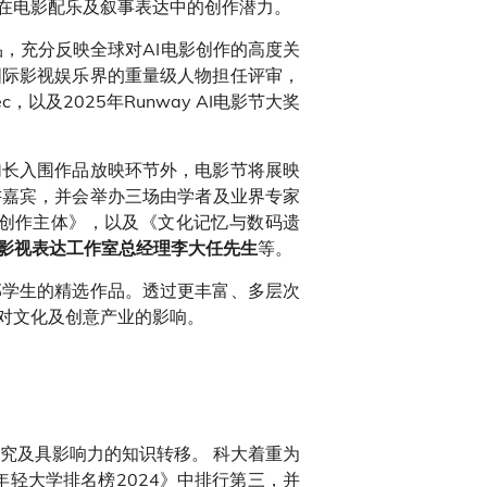
曲在电影配乐及叙事表达中的创作潜力。
，充分反映全球对AI电影创作的高度关
国际影视娱乐界的重量级人物担任评审，
evec，以及2025年Runway AI电影节大奖
加长入围作品放映环节外，电影节将展映
讲嘉宾，并会举办三场由学者及业界专家
与创作主体》，以及《文化记忆与数码遗
等。
I影视表达工作室总经理李大任先生
部学生的精选作品。透过更丰富、多层次
对文化及创意产业的影响。
究及具影响力的知识转移。 科大着重为
年轻大学排名榜2024》中排行第三，并