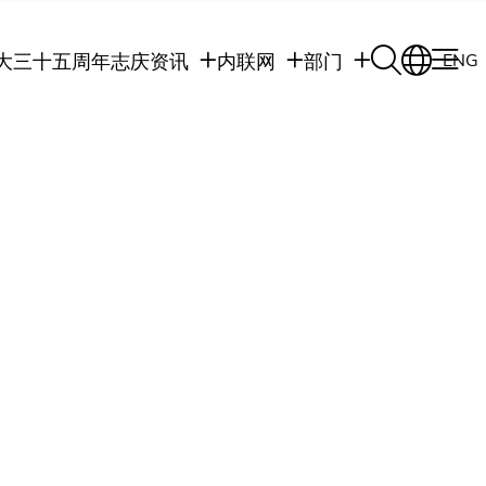
大三十五周年志庆
资讯
内联网
部门
ENG
学生
学生内联网
学术部门
职员
职员行政内联网
学术课程
校友
校友内联网
行政部门
社交平台及应用程
传媒
式
公众