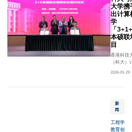
高，弹性
大学携
并通过一
灵活的空
出计算
国际教育
间变得至
合作活动
学
关重要。
力支持同
「3+1
为满足这
行的「留
本硕联
些需求，
港周」，
目
并强化科
配合香港
大在教育
香港科技
行政区政
创新方面
（科大）
造「留学
的角色，
机科学及
港」品牌
2026-01-29
科大教育
学系与清
动香港发
创新中心
学计算机
为国际教
设立了这
与技术系
纽与国际
个全新的
算机系）
人才集聚
共享空
新
2026/20
地。是次
间，旨在
闻
年开展
彰显香港
探讨人工
「3+1+
教育界的
工程学
智能与新
硕联培项
力与协作
教育创
兴科技发