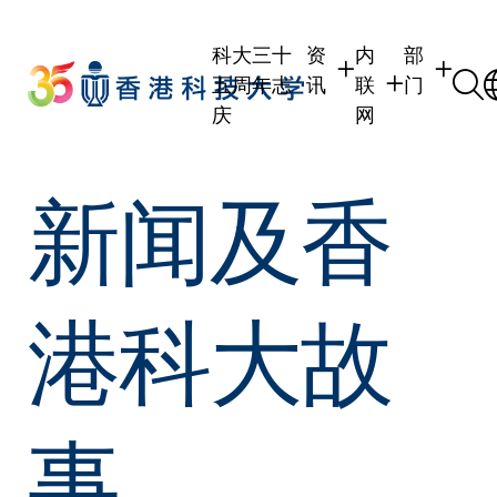
Skip
to
科大三十
资
内
部
main
五周年志
讯
联
门
content
庆
网
学生
学生内联网
学术部门
新闻及香
职员
职员行政内联网
学术课程
校友
校友内联网
行政部门
社交平台
传媒
式
公众
港科大故
事