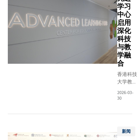
学习
中心
启用
深化
科技
与教
学融
合
香港科技
大学教育
创新中心
2026-03-
主任
30
Sean
McMINN
博士表
示，现今
新闻
教学讲求