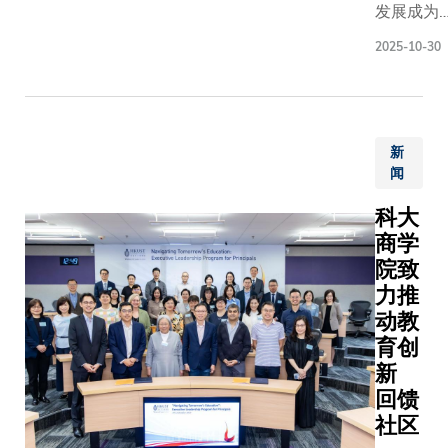
试，通
着行囊
发展成为
的多元化
研成果。
常需要
和装
球人工智
际化的优
2025-10-30
大型专
备，一
枢纽，并
育环境。
业设备
步一脚
合国家「
仅有助学
才能完
印地翻
五五」规
度参与前
成。为
山越
中「人工
研实践项
了让学
岭，终
新
能+」战
培育创新
闻
生更容
于抵达
略，香港
维，扩阔
易接触
山区一
技大学（
视野，也
科大
这类实
条村
大）推出
建设教育
商学
验，科
落。一
破性的
和人才强
院致
大团队
场改变
「Major +
献力量。
力推
以三维
生命的
X」课程
动教
扫描技
旅程，
系，这个
术将校
就此展
育创
新学术框
内风洞
开——
新
让学生能
实验室
他们要
将主修专
回馈
进行数
将遥距
与人工智
社区
码重
医疗的
能、可持