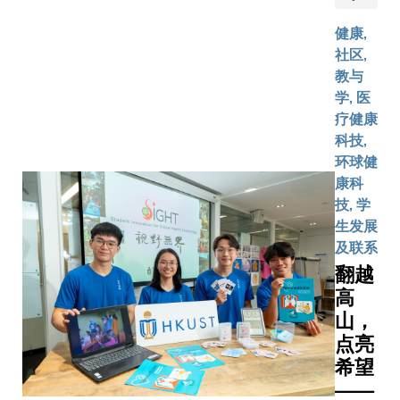
团队，
建立贯通
融的合作框
开发了
健康,
养机制，
以及通过
一个人
社区,
校在计算
合作将科
工智能
教与
资讯科技
果转化为
（AI）
学, 医
开启深度
应用。科
驱动的
疗健康
的重要里
「留学香
增强现
科技,
碑，不仅
周」期间
实平
环球健
双方对高
了由泰国
台。该
康科
人才培养
隆功大学
平台通
技, 学
的共同担
Chulalon
过虚拟
生发展
也标志着
Universit
实验为
及联系
新教育模
校长Wiler
学生提
翻越
迈出坚实
PURIWA
供沉浸
步。两所
高
率领并由
式学习
拥有世界
山，
100人的
体验，
的计算机
代表团。
点亮
让他们
学、人工
团到访科
希望
能够自
和数据科
园，标志
——
主进行