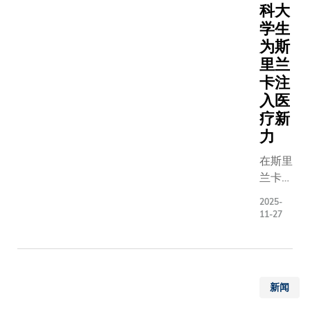
科，两强
校合作关
科大
实验练
手，资源
入新里程
学生
习，深
聚，将为
方更签署
入掌握
为斯
提供更宽
份合作协
机械及
里兰
知识视野
以进一步
航空航
卡注
研环境，
学生交流
天工程
入医
更多能够
及研究项
的重要
疗新
国家与时
两校亦承
概念和
任的卓越
力
可持续发
理论。
年，为中
智慧城市
此创新
在斯里
至全球科
新创业领
方案早
兰卡高
展贡献力
合作。合
前于被
地的哈
量。」杨
目涵盖多
2025-
誉为教
普特莱
11-27
授表示：
面，包括
育界
小镇，
签署战略
研人员设
「奥斯
群峰环
备忘录以
工程学科
卡」的
抱、茶
两校一直
为主题的
2025
园如
个领域积
基金计划
新闻
年QS
茵。一
强合作，
同开办双
全球教
群香港