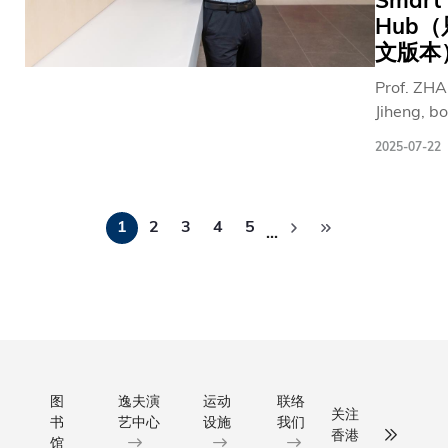
Smart
早在2008
束。是
Hub
景中。
山峦的
年便率先
次课程
学生只
远程医
文版本
立跨学科
汇聚了
需使用
疗科大
程事务处
Prof. ZH
超过
智能手
生物化
并于2023
Jiheng, bo
40位
机或平
学及细
年升格为
Nanjing in
本地中
板电
胞生物
「跨学科
2025-07-22
1970s, i
学校长
脑，毋
学一年
院」，配
himself in
及其代
须任何
级生陈
于2021/2
分
captivati
表，参
专业设
恺俊，
学年推出
1
2
3
4
5
of mathe
…
页
加者反
备，即
是这项
新的
before
应热
可随时
远程医
「Major +
transition
烈，积
进行虚
疗计划
X」延伸
engineeri
极参与
拟风洞
的核心
修课程。
age 23 a
课堂中
实验。
成员。
课程让学
candidate
有关领
平台内
他深知
在核心主
Georgia T
导力发
置的AI
山区居
之外，能
After wor
图
逸夫演
运动
联络
展、青
导师功
民的困
结合人工
关注
书
艺中心
设施
我们
12 years 
年发展
能可为
境：
能、可持
香港
馆
HKUST, h