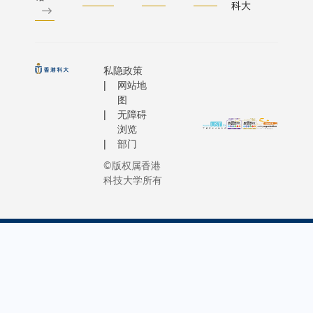
相关的
学生提
「这里
科大
发展等前
embraced
新兴科
供个性
交通不
领域的专
challenge
技，以
化指
便，村
长。除了
leading t
及未来
导，引
民外出
工智能、
Departme
教育趋
私隐政策
导他们
求医困
字媒体与
Industrial
网站地
势等议
逐步完
难重
意艺术等
Engineeri
图
题的讨
成实
重。光
项外，可
无障碍
Decision 
论。
验，确
是前往
续发展亦
浏览
(IEDA) as 
保学生
最近的
热门方向
部门
Head, a r
充分理
诊所就
旨在让学
©版权属香港
had not f
解实验
要跋涉
深入理解
科技大学所有
but has g
的设置
一个多
在推动长
cherish. 
程序和
小时，
经济、环
recently, 
背后理
令许多
与社会福
taken on 
论; 系
村民望
中的关键
ambitiou
统另设
而却
用。学生
endeavor 
有互动
步，错
学习把环
contributi
问答，
失必要
境、社会
Hong Kon
以助深
的医疗
管治原则