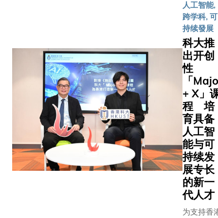
得了丰硕
人工智能,
学位课程
学创新
科技大
果。此次
跨学科, 可
及为东盟
大奖
学（科
签署合作
持续發展
设立奖学
中，荣
大）本
议，进一
「留学香
科大推
获「沉
科生，
焦于人才
周」期间
出开创
浸式体
沐浴在
养，对两
大举办多
性
验学
沁人心
算机学科
动，接待
「Majo
习」组
脾的清
具有重要
400名国
+ X」
别银
新气息
义。在当
学领袖及
程 培
奖。在
中，精
算机学科
伙伴。科
机械及
神为之
育具备
机遇与挑
月27日举
航空航
一振。
人工智
存的时代
园日，吸
天工程
这群年
能与可
下，通过
百名海外
领域，
轻人被
持续发
联合培养
代表到访
包括研
眼前壮
展专长
施贯通式
湾校园，
究飞行
丽的景
模式，将
的新一
了解科大
器气动
色深深
效整合两
新与可持
代人才
力学的
吸引，
资源优势
展项目、
风洞测
他们背
为支持香
学生打造
生活及卓