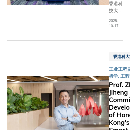
香港科
建，建
希望种
发展等前
技大学
立了以
子带进
领域相结
商学院
AI驱动
斯里兰
合，为国
2025-
于10
的扩增
卡高
推动科技
10-17
月14
实境实
地。
命与产业
至15
验室，
科大学
级培育关
日在清
并采用
生徒步
人才。目
水湾校
数字孪
一个多
前，这一
香港科大
园李兆
生技术
小时，
新课程已
基商学
来提升
抵达哈
超过1,30
工业工程
大楼举
实物与
普特莱
名学生装
析学, 工
办之
虚拟模
的山区
了应对未
Prof.
「引领
型之间
村落，
挑战的跨
Jiheng
未来教
的虚实
为建立
域专业能
Commit
育:校
交互体
远程医
力。科大
Devel
长行政
验，令
疗系统
直引领跨
of Hon
领袖课
学生仿
做准
科教育与
Kong’s
程」圆
如置身
备。
究的发展
满结
实验场
跨越