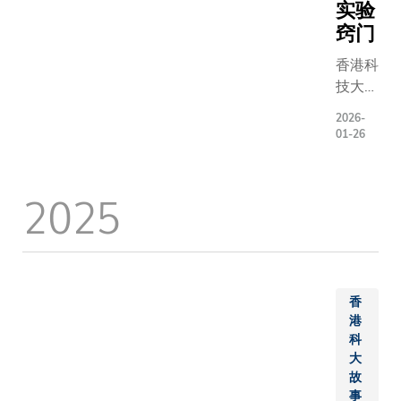
逐步迈向
实验
教授与清
任」为主
广泛应
学计算机
窍门
入交流。
用，过程
任尹霞教
长分享了
香港科
中的主导
表签署，
教育在面
技大学
责任更清
科大首席
球挑战时
（科
晰，推动
长郭毅可
何通过协
2026-
大）工
起来也更
01-26
及清华大
知识外交
学院机
有延续
务委员会
重要作用
械及航
性。为全
任杨斌教
论重点包
2025
空航天
面支持创
场见证签
等院校如
工程学
新教学实
式。郭毅
同建立以
系副系
践，中心
授感谢清
为导向的
主任及
设有四项
学长期以
关系，以
副教授
专属设
支持，并
气候韧性
李建邦
香
施：
示：「此
工智能管
教授及
港
议签署是
共同挑战;
科
博士生
首次与内
放与责任
大
朴廷镇
尖高校在
取得平衡
故
带领的
与研究生
事
立具伦理