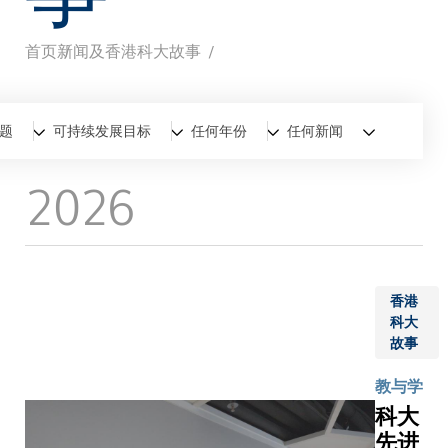
首页
新闻及香港科大故事
面
包
全部
新闻
香港科大故事
题
可持续发展目标
任何年份
任何新闻
屑
2026
香港
科大
故事
教与学
科大
先进