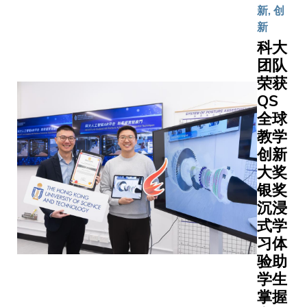
为两校计
神，进一
新, 创
展下，学
科学系的
固香港作
新
生学习模
本科生提
球顶尖教
科大
式有何转
缝衔接的
纽的地位
团队
变。先进
蹊径。参
以卓越学
学习中心
荣获
生将于清
平与策略
结合教学
QS
学或科大
伴关系促
创新、实
第四年课
全球
深层次的
证研究及
毕业后更
教学
交流。科
伙伴协
会直接升
长叶玉如
创新
作，形成
校的硕士
出席APAI
大奖
一个完整
博士学位
2026校
银奖
的循环体
程，进一
坛，与全球
沉浸
系，让具
升学术及
多位高等
式学
潜力的创
水平。合
界领袖以
习体
新教学构
议由科大
手共创全
验助
想由原型
机科学及
祉：应对
学生
设计、试
学系主任
战、卓越
行验证，
掌握
座教授周
新、建立