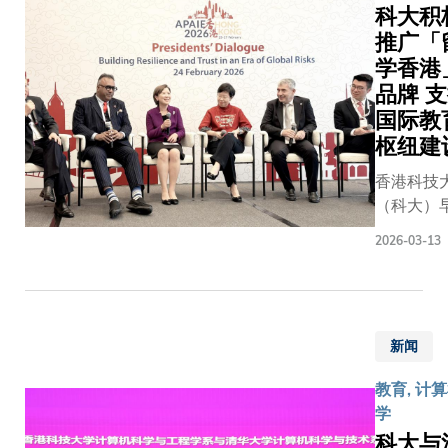
互动，也
科大积
愈来愈重
推广「
视科技辅
学香港
助，这些
品牌 
趋势正改
国际教
变大家对
枢纽建
学习空间
的要求。
香港科技
他指出，
（科大）
随着教学
联同其他
2026-03-13
模式不断
大学教育
演进，教
委员会（
职员与学
会）资助
生对协
携手协办2
作、实践
新闻
年亚太国
与体验式
育协会（
的学习环
教育, 计
APAIE 
境需求也
学
暨展览（ 
愈来愈
科大与
23至27