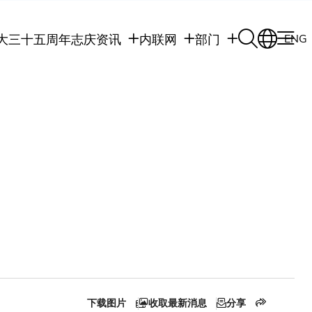
大三十五周年志庆
资讯
内联网
部门
ENG
学生
学生内联网
学术部门
职员
职员行政内联网
学术课程
校友
校友内联网
行政部门
社交平台及应用程
传媒
式
公众
下载图片
收取最新消息
分享