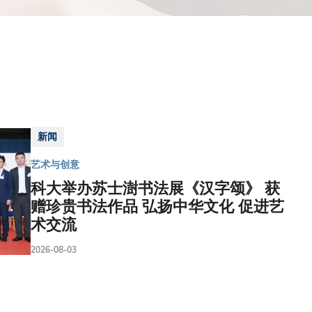
新闻
艺术与创意
科大举办苏士澍书法展《汉字颂》 获
赠珍贵书法作品 弘扬中华文化 促进艺
术交流
2026-08-03