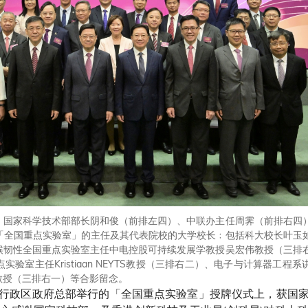
、国家科学技术部部长阴和俊（前排左四）、中联办主任周霁（前排右四
「全国重点实验室」的主任及其代表院校的大学校长﹕包括科大校长叶玉
候韧性全国重点实验室主任中电控股可持续发展学教授吴宏伟教授（三排
室主任Kristiaan NEYTS教授（三排右二）、电子与计算器工程
教授（三排右一）等合影留念。
行政区政府总部举行的「全国重点实验室」授牌仪式上，获国