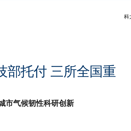
科
技部托付 三所全国重
城市气候韧性科研创新