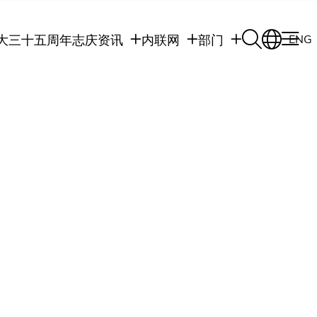
大三十五周年志庆
资讯
内联网
部门
ENG
学生
学生内联网
学术部门
职员
职员行政内联网
学术课程
校友
校友内联网
行政部门
社交平台及应用程
传媒
式
公众