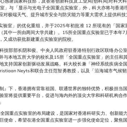
心感谢国家科技部，及香港创新科技及工业局(创科局)对科大
室」与「显示与光电子全国重点实验室」外，科大亦将与香港理
应对极端天气、提升城市安全与防灾能力等重大需求上提供科技
实验室」的优化重组，并于2025年初批准 12 所现有的「国
（其中一所由两间大学共建）。15所全国重点实验室已于本年7
，又成功获批新建重点实验室的院校。
科技部部长阴和俊、中央人民政府驻香港特别行政区联络办公
并与本地五所大学的校长及15所「全国重点实验室」的主任和
地支持国家创新驱动发展战略。科大校长兼「神经系统疾病全
Kristiaan Neyts和联合主任范智勇教授，以及「沿海城
制』下，香港拥有背靠祖国、联通世界的独特优势，积极担当
验室将提供重要平台，促进与海内外的顶尖大学和科研机构合
」
港全国重点实验室的布局建设，是国家对香港科研实力、创新能
巨使命，希望在港全国重点实验室进一步强化使命定位，聚焦