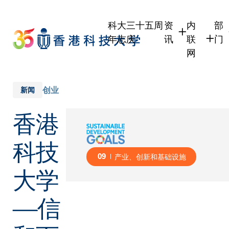
Skip
to
科大三十五周
资
内
部
main
年志庆
讯
联
门
content
网
学生
学生内联
学
职员
职员行政
学
创业
新闻
校友
校友内联
行
香港
社
传媒
式
公众
科技
09
产业、创新和基础设施
大学
—信