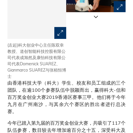
(左起)科大创业中心主任陈双幸
康怡科技开发的新诊断方法，能
教授、道创智能科技控股有限公
在30分钟内快速检测唾液、鼻液
司代表成旭然及康怡科技有限公
或血液样本是否含有近100种感
司代表Domenick SUAREZ、
染性病源体
Gianmarco SUAREZ与张栢恒博
士
由香港科技大学（科大）学生、校友和员工组成的三个
团队，在逾100个参赛队伍中脱颖而出，赢得科大-信和
百万奖金创业大赛2019香港区赛事三甲。他们将于今年
九月在广州南沙，与其余六个赛区的胜出者进行总决
赛。
今年已踏入第九届的百万奖金创业大赛，共吸引了117个
队伍参赛，数目较去年增加逾百分之十五，深受科大及