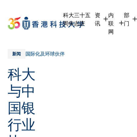
Skip
to
科大三十五
资
内
部
main
周年志庆
讯
联
门
content
网
学生
学生内联网
学术
职员
职员行政内
学术
国际化及环球伙伴
新闻
校友
校友内联网
行政
科大
社交
传媒
式
公众
与中
国银
行业