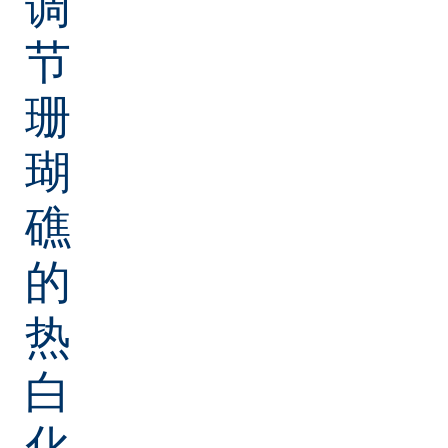
调
节
珊
瑚
礁
的
热
白
化