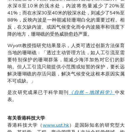
水深8至10米的浅水处，内波将热量减少了20%至
41%；而在水深30至40米的较深水处，则减少了54%至
88%，反映内波是一种能减轻珊瑚白化的重要过程。相
反，在欠缺内波、或因气候变化而令内波频率和强度下
降的地方，珊瑚礁的受热威胁愈趋严重。
Wyatt教授指研究结果显示，人类可透过创新方法保育
当地的珊瑚礁﹕「透过主动管理方法，如人工引流至需
要特别保护的珊瑚群落，能减少海洋加热对它们的影
响。但人工引流只能提供小范围或短暂的保护，要长远
解决珊瑚礁的存活问题，解决气候变化这根本原因实属
不可或缺。」
是次研究成果已于科学期刊
《
自然－地球科学
》
中发
表。
有关香港科技大学
香港科技大学（
www.ust.hk
）是国际知名的研究型大
学，其科学、工程、商业管理及人文社会科学领域，均