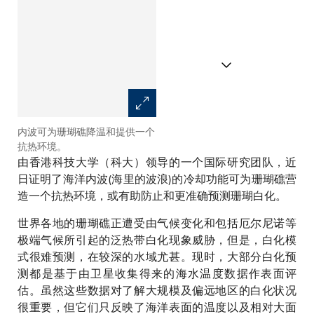
内波可为珊瑚礁降温和提供一个
Wyatt教授在日本西表岛舟浮湾
抗热环境。
的浅水地带放置温度计，以量度
由香港科技大学（科大）领导的一个国际研究团队，近
珊瑚礁附近的水温。
日证明了海洋内波(海里的波浪)的冷却功能可为珊瑚礁营
造一个抗热环境，或有助防止和更准确预测珊瑚白化。
世界各地的珊瑚礁正遭受由气候变化和包括厄尔尼诺等
极端气候所引起的泛热带白化现象威胁，但是，白化模
式很难预测，在较深的水域尤甚。现时，大部分白化预
测都是基于由卫星收集得来的海水温度数据作表面评
估。虽然这些数据对了解大规模及偏远地区的白化状况
很重要，但它们只反映了海洋表面的温度以及相对大面