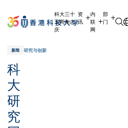
Skip
to
科大三十
资
内
部
main
五周年志
讯
联
门
content
庆
网
学生
学生内联网
学术部门
职员
职员行政内联网
学术课程
研究与创新
新闻
校友
校友内联网
行政部门
科
社交平台
传媒
式
公众
大
研
究