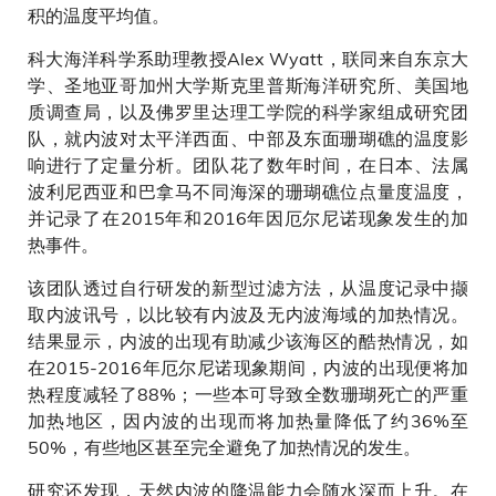
积的温度平均值。
科大海洋科学系助理教授Alex Wyatt，联同来自东京大
学、圣地亚哥加州大学斯克里普斯海洋研究所、美国地
质调查局，以及佛罗里达理工学院的科学家组成研究团
队，就内波对太平洋西面、中部及东面珊瑚礁的温度影
响进行了定量分析。团队花了数年时间，在日本、法属
波利尼西亚和巴拿马不同海深的珊瑚礁位点量度温度，
并记录了在2015年和2016年因厄尔尼诺现象发生的加
热事件。
该团队透过自行研发的新型过滤方法，从温度记录中撷
取内波讯号，以比较有内波及无内波海域的加热情况。
结果显示，内波的出现有助减少该海区的酷热情况，如
在2015-2016年厄尔尼诺现象期间，内波的出现便将加
热程度减轻了88%；一些本可导致全数珊瑚死亡的严重
加热地区，因内波的出现而将加热量降低了约36%至
50%，有些地区甚至完全避免了加热情况的发生。
研究还发现，天然内波的降温能力会随水深而上升。在