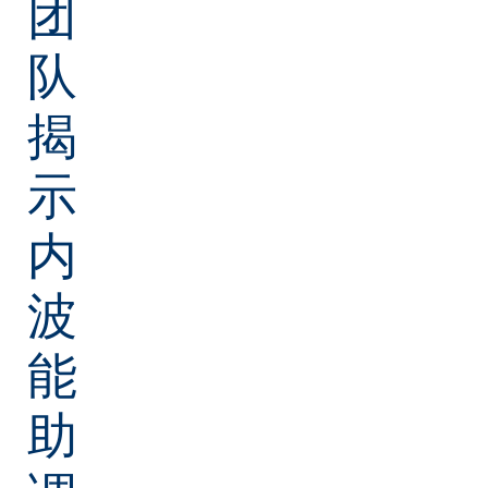
团
队
揭
示
内
波
能
助