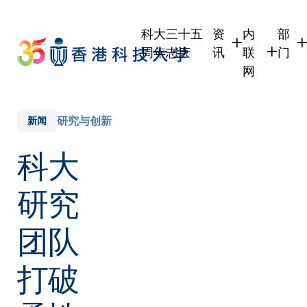
Skip
to
科大三十五
资
内
部
main
周年志庆
讯
联
门
content
网
学生
学生内联网
学术
职员
职员行政内
学术
研究与创新
新闻
校友
校友内联网
行政
科大
社交
传媒
式
公众
研究
团队
打破