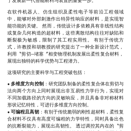
了发展新一代智能材料与装置的重要一步。
在软件机器人、仿生组织及柔性电子等前沿工程领域
中，能够对外部刺激作出特异性响应的材料，是实现智
能功能的关键。 然而，传统设计多依赖具有非线性结构
或复杂几何构造的超材料，这些离散结构往往对缺陷和
断裂极为敏感，限制了其工程实用性。 有别于传统方
式，许教授和胡教授的研究提出了一种全新设计范式，
利用〝剪切─堵塞〞相变物理机制发展出柔性复合材料，
展现出独特的科学优势与工程潜力。
这项研究的主要科学与工程突破包括：
•
：研究团队制备的柔性复合体在剪切与
多维度方向控制
法向两个方向上同时展现出非互易性力学行为，实现对
不同加载路径的方向的灵敏响应，并且具备非对称材料
形状记忆特性，可进行多维度方向控制。
•
：有别于传统脆弱的刚性超材料，柔性复
可编程且高韧
合材料不仅具有高度可编程的力学特性，同时具备出色
的抗断裂能力，展现出高韧性。 透过调控其内在的〝剪