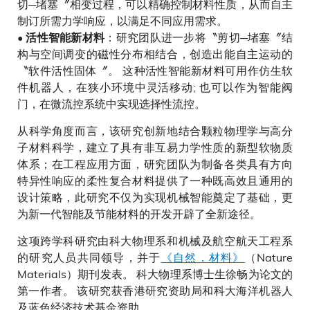
切─堵塞〞相变过程，可以精确控制材料性质，从而自主
制订所需力学响应，以满足不同应用需求。
•
：研究团队进一步将〝剪切─堵塞〞结
活性智能新材料
构与空间调变的磁性分布相结合，创造出能自主运动的
〝软件活性固体〞。 这种活性智能新材料可用作仿生软
件机器人，在狭小环境中灵活移动; 也可以作为智能阀
门，在微流控系统中实现选择性流控。
从科学角度而言，该研究创新地结合颗粒物理学与高分
子材料科学，建立了具有非互易力学性质的新型软物质
体系；在工程应用方面，研究团队为制备各类具有方向
特异性响应的柔性复合材料提供了一种既高效且通用的
设计策略，此研究不仅为实现机械智能奠定了基础，更
为新一代智能及节能材料的开发开辟了全新途径。
这项跨学科研究由科大物理系和机械及航空航天工程系
的研究人员共同领导，并于
《自然．材料》
（Nature
Materials）期刊发表。 科大物理系博士生徐畅为论文的
第一作者。 该研究获香港研究资助局和科大海洋机器人
及蓝色经济技术基金资助。