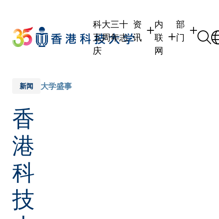
Skip
to
科大三十
资
内
部
main
五周年志
讯
联
门
content
庆
网
学生
学生内联网
学术部门
职员
职员行政内联网
学术课程
大学盛事
新闻
校友
校友内联网
行政部门
香
社交平台
传媒
式
公众
港
科
技