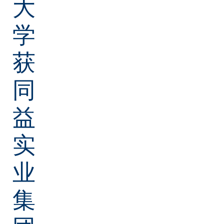
大
学
获
同
益
实
业
集