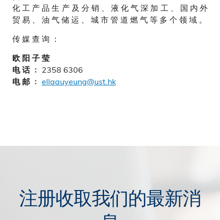
化 工 产 品 生 产 及 分 销 、 液 化 气 深 加 工 、 国 内 外
贸 易 、 油 气 储 运 、 城 市 管 道 燃 气 等 多 个 领 域 。
传 媒 查 询 ：
欧 阳 子 莹
2358 6306
电 话 ﹕
ellaauyeung@ust.hk
电 邮 ﹕
注册收取我们的最新消