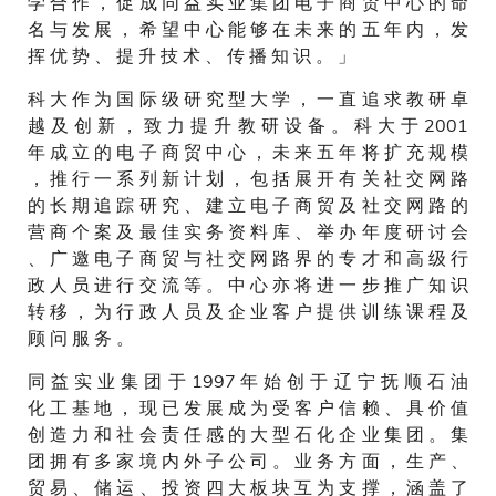
学 合 作 ， 促 成 同 益 实 业 集 团 电 子 商 贸 中 心 的 命
名 与 发 展 ， 希 望 中 心 能 够 在 未 来 的 五 年 内 ， 发
挥 优 势 、 提 升 技 术 、 传 播 知 识 。 」
科 大 作 为 国 际 级 研 究 型 大 学 ， 一 直 追 求 教 研 卓
越 及 创 新 ， 致 力 提 升 教 研 设 备 。 科 大 于 2001
年 成 立 的 电 子 商 贸 中 心 ， 未 来 五 年 将 扩 充 规 模
， 推 行 一 系 列 新 计 划 ， 包 括 展 开 有 关 社 交 网 路
的 长 期 追 踪 研 究 、 建 立 电 子 商 贸 及 社 交 网 路 的
营 商 个 案 及 最 佳 实 务 资 料 库 、 举 办 年 度 研 讨 会
、 广 邀 电 子 商 贸 与 社 交 网 路 界 的 专 才 和 高 级 行
政 人 员 进 行 交 流 等 。 中 心 亦 将 进 一 步 推 广 知 识
转 移 ， 为 行 政 人 员 及 企 业 客 户 提 供 训 练 课 程 及
顾 问 服 务 。
同 益 实 业 集 团 于 1997 年 始 创 于 辽 宁 抚 顺 石 油
化 工 基 地 ， 现 已 发 展 成 为 受 客 户 信 赖 、 具 价 值
创 造 力 和 社 会 责 任 感 的 大 型 石 化 企 业 集 团 。 集
团 拥 有 多 家 境 内 外 子 公 司 。 业 务 方 面 ， 生 产 、
贸 易 、 储 运 、 投 资 四 大 板 块 互 为 支 撑 ， 涵 盖 了