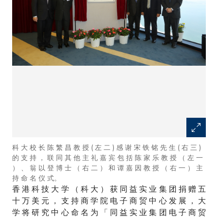
科 大 校 长 陈 繁 昌 教 授 ( 左 二 ) 感 谢 宋 铁 铭 先 生 ( 右 三 )
的 支 持 ， 联 同 其 他 主 礼 嘉 宾 包 括 陈 家 乐 教 授 （ 左 一
） 、 翁 以 登 博 士 （ 右 二 ） 和 谭 嘉 因 教 授 （ 右 一 ） 主
持 命 名 仪 式。
香 港 科 技 大 学 （ 科 大 ） 获 同 益 实 业 集 团 捐 赠 五
十 万 美 元 ， 支 持 商 学 院 电 子 商 贸 中 心 发 展 ， 大
学 将 研 究 中 心 命 名 为 「 同 益 实 业 集 团 电 子 商 贸