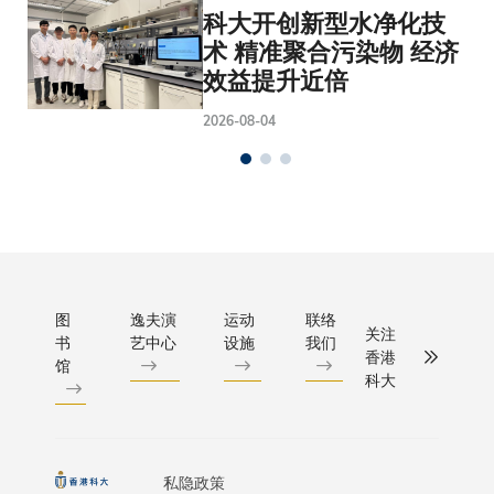
科大开创新型水净化技
术 精准聚合污染物 经济
效益提升近倍
2026-08-04
图
逸夫演
运动
联络
关注
书
艺中心
设施
我们
香港
馆
科大
私隐政策