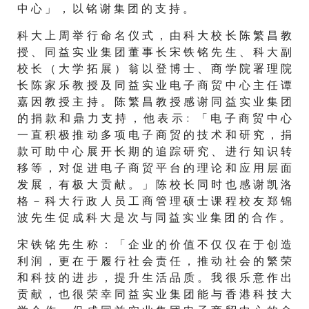
中 心 」 ， 以 铭 谢 集 团 的 支 持 。
科 大 上 周 举 行 命 名 仪 式 ， 由 科 大 校 长 陈 繁 昌 教
授 、 同 益 实 业 集 团 董 事 长 宋 铁 铭 先 生 、 科 大 副
校 长 （ 大 学 拓 展 ） 翁 以 登 博 士 、 商 学 院 署 理 院
长 陈 家 乐 教 授 及 同 益 实 业 电 子 商 贸 中 心 主 任 谭
嘉 因 教 授 主 持 。 陈 繁 昌 教 授 感 谢 同 益 实 业 集 团
的 捐 款 和 鼎 力 支 持 ， 他 表 示﹕ 「 电 子 商 贸 中 心
一 直 积 极 推 动 多 项 电 子 商 贸 的 技 术 和 研 究 ， 捐
款 可 助 中 心 展 开 长 期 的 追 踪 研 究 、 进 行 知 识 转
移 等 ， 对 促 进 电 子 商 贸 平 台 的 理 论 和 应 用 层 面
发 展 ， 有 极 大 贡 献 。 」 陈 校 长 同 时 也 感 谢 凯 洛
格 － 科 大 行 政 人 员 工 商 管 理 硕 士 课 程 校 友 郑 锦
波 先 生 促 成 科 大 是 次 与 同 益 实 业 集 团 的 合 作 。
宋 铁 铭 先 生 称 ： 「 企 业 的 价 值 不 仅 仅 在 于 创 造
利 润 ， 更 在 于 履 行 社 会 责 任 ， 推 动 社 会 的 繁 荣
和 科 技 的 进 步 ， 提 升 生 活 品 质 。 我 很 乐 意 作 出
贡 献 ， 也 很 荣 幸 同 益 实 业 集 团 能 与 香 港 科 技 大