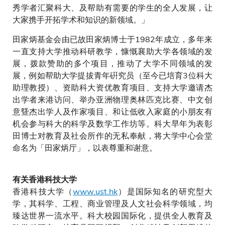
秀学者汇聚科大、及帮助有需要的学生的全人发展，让
大家携手开拓学术和知识的新领域。」
田家炳基金会由已故田家炳博士于1982年成立，多年来
一直支持大学推动科研教学，慷慨襄助大学各领域的发
展，拨款赞助的多个项目，推动了大学不同领域的发
展，例如帮助大学提拔青年硏究员（至今已培育3位科大
助理教授）、资助科大资优教育项目、支持大学邀请杰
出学者来港访问、举办亚洲物理奥林匹克比赛、中文创
意曁杰出学人及作家项目、和让低收入家庭的小朋友有
机会参与科大的科学及数学工作坊等。科大早年为表彰
田博士对教育及社会所作的无私奉献，将大学中心会堂
命名为「田家炳厅」，以表尊重和谢意。
有关香港科技大学
香港科技大学（
www.ust.hk
）是国际知名的研究型大
学，其科学、工程、商业管理及人文社会科学领域，均
臻达世界一流水平。科大校园国际化，提供全人教育及