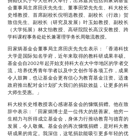
捐赠仪式于今天在科大举行，出席嘉宾包括田家炳基金
会董事局主席田庆先先生、董事田荣先先生、科大校长
史维教授、首席副校长倪明选教授、副校长（行政）贺
致信先生、副校长（研究及发展）叶玉如教授、副校长
（大学拓展）林文怡教授、高研院院长高汉安教授、跨
学科课程事务处处长兼署理学务长周敬流教授。
田家炳基金会董事局主席田庆先先生表示：「香港科技
大学是国际知名学府，近年来取得的教科研成果丰硕。
基金会自2002年起开始支持科大在大中华地区的学者交
流，培养优秀青年学者以及中文创作等各项工作，成果
令人鼓舞，也让基金会更有信心为教育基金注资。适逢
政府推出配对金计划扩大我们的捐款效益，让更多的科
大师生受惠。」
科大校长史维教授衷心感谢基金会的慷慨捐赠。他在致
辞中表示：「田家炳博士是一位伟大的慈善家。他穷一
生精力与所得成立基金会，身体力行推动教育与德育的
发展，令人敬佩。基金会的再次慷慨捐赠，是对科大教
研成果的肯定。我深信，这笔捐款能吸引更多年轻的优