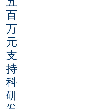
五
百
万
元
支
持
科
研
发