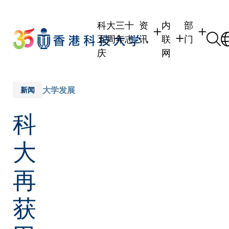
Skip
to
科大三十
资
内
部
main
五周年志
讯
联
门
content
庆
网
学生
学生内联网
学术部门
职员
职员行政内联网
学术课程
大学发展
新闻
校友
校友内联网
行政部门
科
社交平台
传媒
式
公众
大
再
获