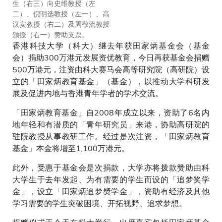
生（右三）向史维教授（左
（右）签署捐赠协议。
二）、倪明选教授（左一）、高
汉安教授（右二）及周敬流教授
颁授（右一）赞助支票。
香港科技大学（科大）继去年获田家炳基金会（基金
会）捐助300万港元发展资优教育，今日再获基金会捐赠
500万港元，注资由科大赛马会高等研究院（高研院）设
立的「田家炳教育基金」（基金），以推动大学科研发
展及促进内地与香港青年学者的学术交流。
「田家炳教育基金」自2008年成立以来，资助了6名内
地年轻和有潜质的「青年研究员」来港，协助高研院的
驻院教授从事教研工作。经过是次注资，「田家炳教育
基金」本金将增至1,100万港元。
此外，受惠于基金会是次捐款，大学亦将拨款赞助由科
大学生于去年发起、为有需要的学生而设的「追梦奖学
金」，设立「田家炳追梦奬学金」，资助有经济及其他
学习需要的学生突破困境、开拓视野、追求梦想。