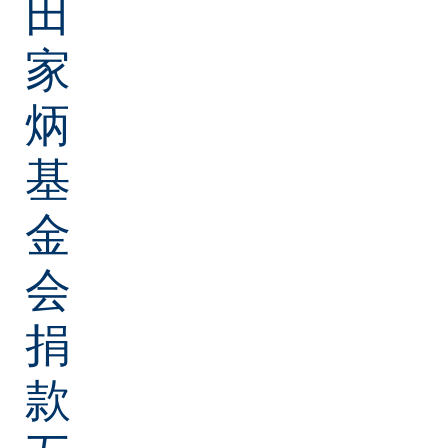
田
家
炳
基
金
会
捐
款