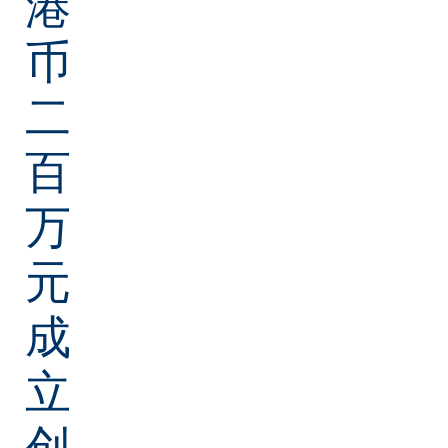
港
币
二
百
万
元
成
立
创