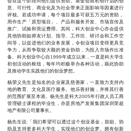
会在这个阶段向他们提供资助。基金会就初创计划的创
意、可行性、商业化及为社会带来正面影响等因素进行
评核。若成功申请，每个项目最多可获五万元的资助，
用作生产「原型项目」、产品和服务开发、市场宣传及
推广、试验和营运费用。其间，科大创业中心亦会提供
其他协助如师友计划、指导、工作坊、研讨会和工作空
间等，以促进他们的业务发展，令创业项目变得更具竞
争力，从而争取较大额的资金协助，为投入市场作出准
备。科大创业中心自1999年成立以来，一直是科大学生
初创活动的枢纽，每年均积极举办各种活动，藉此协助
及推动学生实践他们的创业梦想。
杨荣义先生是知名的企业家及慈善家，一直致力支持内
地的教育、文化及医疗服务。他乐善好施，并将其行善
的范围扩展至本港。杨先生是科大2005年行政人员工商
管理硕士课程的毕业生，亦是房地产发展集团深圳荣超
地产有限公司董事长。
杨先生说:「我们希望可以透过这个创业基金，鼓励、协
助及支持更多科大学生，实现他们的创业梦。拥有创新