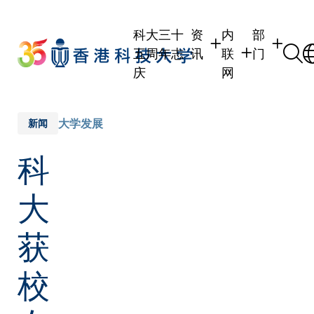
Skip
to
科大三十
资
内
部
main
五周年志
讯
联
门
content
庆
网
学生
学生内联网
学术部门
职员
职员行政内联网
学术课程
大学发展
新闻
校友
校友内联网
行政部门
科
社交平台
传媒
式
公众
大
获
校