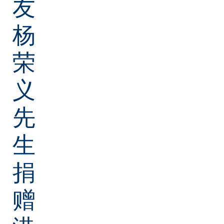
友
杨
荣
义
先
生
捐
赠