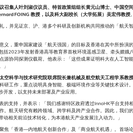
议召集人叶刘淑仪议员、特首政策组组长黄元山博士、中国空
nard FOING 教授，以及科大副校长（大学拓展）吴宏伟教授
礼，并见证京、沪、港多个科研及创新机构共同推动的「航天
意义，重申国家建设「航天强国」的目标及香港在其中所扮演
包括2023年发射香港高等教育界首枚环境遥感卫星、牵头嫦娥
点源协同探测仪载荷。他表示：「这些成果证明科大在人工智
。」
太空科学与技术研究院联席院长兼机械及航空航天工程学系教
科研工作，重点说明具身智能、极端环境作业等关键技术设计
步开发，以支持未来部署及产业应用。
表的支持，并表示：「我们感谢特区政府透过InnoHK平台支持
作。航天研究有赖跨领域、跨学科及跨产业合作。因此，我们
带动相关前沿技术转化，为本港航天产业发展注入动力。」
聚焦「香港—内地航天创新合作」及「商业航天机遇」。首场