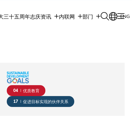
大三十五周年志庆
资讯
内联网
部门
ENG
学生
学生内联网
学术部门
职员
职员行政内联网
学术课程
校友
校友内联网
行政部门
社交平台及应用程
传媒
式
公众
04
优质教育
17
促进目标实现的伙伴关系