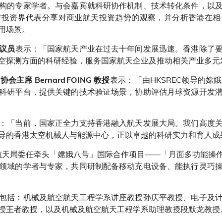
构的专家学者。与会嘉宾就科研协作机制、技术转化条件，以
与投资界代表分享对商业航天投资趋势的观察，并分析香港在相
用场景。
表示：「国家航天产业在过去十年间发展迅速。香港除了
议员
空探测方面的科研经验，服务国家航天企业及推动相关产业多元
表示：「由HKSREC领导的
 Bernard FOING 教授
科研平台，提供关键的技术验证场景，协助评估月球资源开发
：「当前，国家正全力支持香港融入航天发展大局。我们高度
导的香港太空机械人与能源中心，正以卓越的科研实力和育人成
家航天局委任牵头「嫦娥八号」国际合作项目——「月面多功能操
领域的学者与专家，共同研制配备移动充电设备、能执行灵巧
包括：机械及航空航天工程学系讲座教授孙庆平教授、电子及
授王者教授，以及机械及航空航天工程学系助理教授段默龙教授