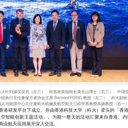
集人叶刘淑仪议员（左三）、特首政策组组长黄元山博士（右三）、中国
行主任兼探月者协会主席 Bernard FOING 教授（左二）、科大副
械人与能源中心主任兼科大机械及航空航天工程学系教授高扬教授（右一
 创新香港研发平台下成立、并由香港科技大学（科大）牵头的「香港
太空智能创新主题活动」。为期一整天的活动汇聚来自香港、内
商业航天应用展开深入交流。