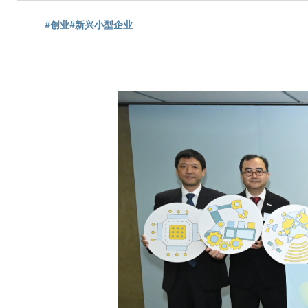
包
#创业
#新兴小型企业
屑