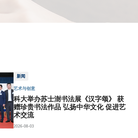
新闻
艺术与创意
科大举办苏士澍书法展《汉字颂》 获
赠珍贵书法作品 弘扬中华文化 促进艺
术交流
2026-08-03