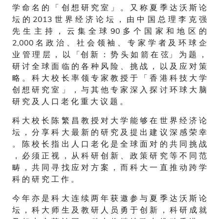
学 命 名 的 「 创 想 研 究 室 」 。 又 称 夏 季 达 沃 斯 论
坛 的 2013 世 界 经 济 论 坛 ， 由 中 国 总 理 李 克 强
先 生 主 持 ， 云 集 全 球 90 多 个 国 家 和 地 区 的
2,000 名 政 治 、 社 会 领 袖 、 专 家 学 者 及 环 球 企
业 管 理 层 ， 以 「创 新 ： 势 头 如 箭 在 弦」 为 题 ，
研 讨 全 球 面 临 的 各 种 风 险 、 挑 战 ， 以 及 应 对 策
略 。 科 大 校 长 率 领 专 家 教 授 于 「 香 港 科 技 大 学
创 想 研 究 室 」 ， 与 其 他 专 家 深 入 探 讨 环 球 大 脑
研 究 及 人 口 老 化 重 大 议 题 。
科 大 校 长 陈 繁 昌 教 授 对 大 学 能 够 在 世 界 经 济 论
坛 ， 分 享 科 大 最 新 的 研 究 及 提 出 建 议 深 感 荣 幸
。 陈 校 长 指 出 人 口 老 化 是 全 球 面 对 的 共 同 挑 战
， 必 须 正 视 ， 从 科 研 创 新 、 政 策 研 究 等 不 同 范
畴 ， 共 同 寻 找 应 对 方 案 ， 而 科 大 一 直 推 动 跨 学
科 的 研 究 工 作 。
今 年 亦 是 科 大 连 续 两 年 获 邀 参 与 夏 季 达 沃 斯 论
坛 ， 科 大 师 生 及 教 研 人 员 勇 于 创 新 ， 科 研 成 就