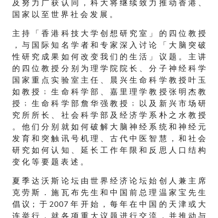
及 努 力 广 获 认 同 ， 科 大 将 继 续 致 力 推 动 香 港 、
国 家 以 至 世 界 社 会 发 展 。
主 持 「 香 港 科 技 大 学 创 想 研 究 室 」 的 四 位 教 授
， 与 国 际 知 名 学 者 和 专 家 深 入 讨 论 「 大 脑 突 破
性 研 究 成 果 如 何 改 变 我 们 的 生 活 」 议 题 。 主 讲
的 四 位 教 授 分 别 为 理 学 院 院 长 、 分 子 神 经 科 学
国 家 重 点 实 验 室 主 任 、 晨 兴 生 命 科 学 教 授 叶 玉
如 教 授 ﹔ 生 命 科 学 部 、 嘉 里 理 学 教 授 张 明 杰 教
授 ﹔ 生 命 科 学 部 詹 华 强 教 授 ﹔ 以 及 新 兴 市 场 研
究 所 所 长 、 社 会 科 学 部 及 经 济 学 系 朴 之 水 教 授
。 他 们 分 别 就 如 何 破 解 大 脑 神 经 系 统 和 神 经 元
发 育 和 突 触 讯 号 机 理 、 古 代 中 医 智 慧 ， 和 社 会
研 究 如 何 认 知 、 延 长 工 作 年 限 和 反 思 人 口 结 构
变 化 等 要 题 表 述 。
夏 季 达 沃 斯 论 坛 由 世 界 经 济 论 坛 始 创 人 兼 主 席
克 劳 斯 ． 施 瓦 布 先 生 和 中 国 前 总 理 温 家 宝 先 生
倡 议； 于 2007 年 开 始 ， 每 年 在 中 国 的 天 津 或 大
连 举 行 ， 就 各 项 重 大 议 题 进 行 交 流 ， 并 推 动 与