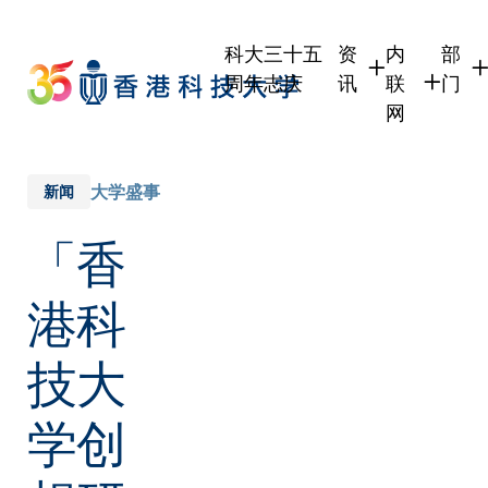
Skip
to
科大三十五
资
内
部
main
周年志庆
讯
联
门
content
网
学生
学生内联网
学术
职员
职员行政内
学术
大学盛事
新闻
校友
校友内联网
行政
「香
社交
传媒
式
公众
港科
技大
学创