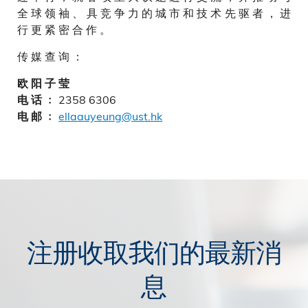
全 球 领 袖 、 具 竞 争 力 的 城 市 和 技 术 先 驱 者 ， 进
行 更 紧 密 合 作 。
传 媒 查 询 ：
欧 阳 子 莹
2358 6306
电 话 ﹕
ellaauyeung@ust.hk
电 邮 ﹕
注册收取我们的最新消
息