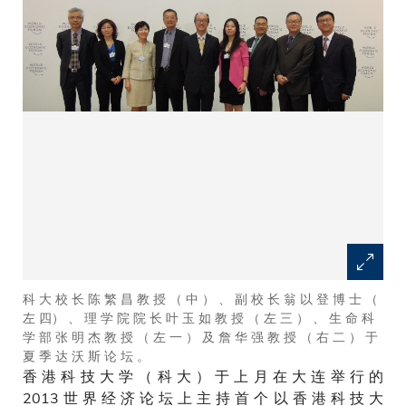
科 大 校 长 陈 繁 昌 教 授 （ 中 ） 、 副 校 长 翁 以 登 博 士 （
左 四） 、 理 学 院 院 长 叶 玉 如 教 授 （ 左 三 ） 、 生 命 科
学 部 张 明 杰 教 授 （ 左 一 ） 及 詹 华 强 教 授 （ 右 二 ） 于
夏 季 达 沃 斯 论 坛 。
香 港 科 技 大 学 （ 科 大 ） 于 上 月 在 大 连 举 行 的
2013 世 界 经 济 论 坛 上 主 持 首 个 以 香 港 科 技 大