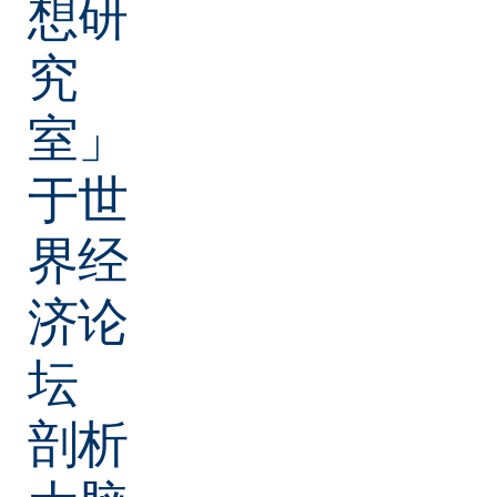
想研
究
室」
于世
界经
济论
坛
剖析