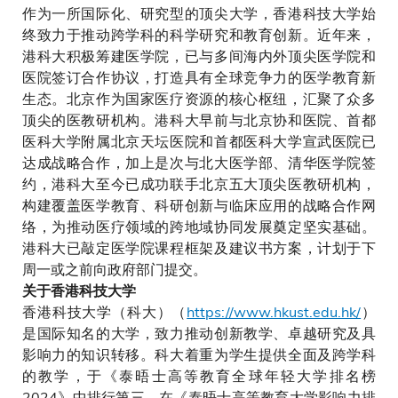
作为一所国际化、研究型的顶尖大学，香港科技大学始
终致力于推动跨学科的科学研究和教育创新。近年来，
港科大积极筹建医学院，已与多间海内外顶尖医学院和
医院签订合作协议，打造具有全球竞争力的医学教育新
生态。北京作为国家医疗资源的核心枢纽，汇聚了众多
顶尖的医教研机构。港科大早前与北京协和医院、首都
医科大学附属北京天坛医院和首都医科大学宣武医院已
达成战略合作，加上是次与北大医学部、清华医学院签
约，港科大至今已成功联手北京五大顶尖医教研机构，
构建覆盖医学教育、科研创新与临床应用的战略合作网
络，为推动医疗领域的跨地域协同发展奠定坚实基础。
港科大已敲定医学院课程框架及建议书方案，计划于下
周一或之前向政府部门提交。
关于香港科技大学
香港科技大学（科大）（
https://www.hkust.edu.hk/
）
是国际知名的大学，致力推动创新教学、卓越研究及具
影响力的知识转移。科大着重为学生提供全面及跨学科
的教学，于《泰晤士高等教育全球年轻大学排名榜
2024》中排行第三，在《泰晤士高等教育大学影响力排