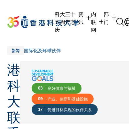
Skip
to
科大三十
资
内
部
main
五周年志
讯
联
门
content
庆
网
学生
学生内联网
学术部门
职员
职员行政内联网
学术课程
国际化及环球伙伴
新闻
校友
校友内联网
行政部门
港
社交平台
传媒
式
公众
科
03
良好健康与福祉
大
09
产业、创新和基础设施
联
17
促进目标实现的伙伴关系