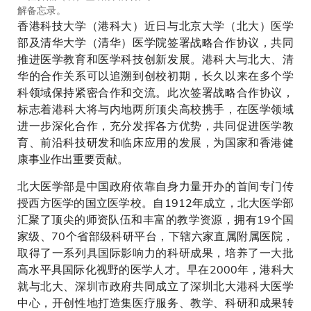
解备忘录。
并由港科大首席副校长郭毅可
香港科技大学（港科大）近日与北京大学（北大）医学
（后排左）与清华医学院副院长
张宗久（后排右）见证。
部及清华大学（清华）医学院签署战略合作协议，共同
推进医学教育和医学科技创新发展。港科大与北大、清
华的合作关系可以追溯到创校初期，长久以来在多个学
科领域保持紧密合作和交流。此次签署战略合作协议，
标志着港科大将与内地两所顶尖高校携手，在医学领域
进一步深化合作，充分发挥各方优势，共同促进医学教
育、前沿科技研发和临床应用的发展，为国家和香港健
康事业作出重要贡献。
北大医学部是中国政府依靠自身力量开办的首间专门传
授西方医学的国立医学校。自1912年成立，北大医学部
汇聚了顶尖的师资队伍和丰富的教学资源，拥有19个国
家级、70个省部级科研平台，下辖六家直属附属医院，
取得了一系列具国际影响力的科研成果，培养了一大批
高水平具国际化视野的医学人才。早在2000年，港科大
就与北大、深圳市政府共同成立了深圳北大港科大医学
中心，开创性地打造集医疗服务、教学、科研和成果转