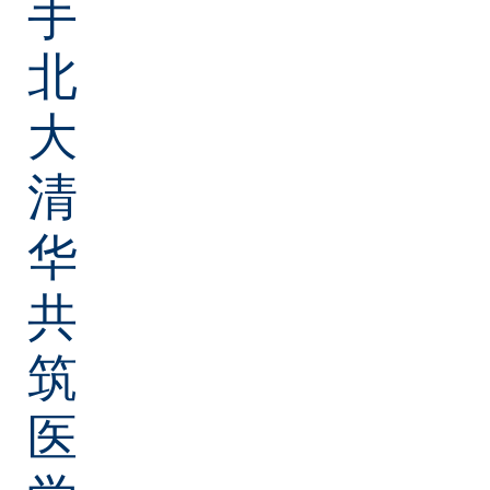
手
北
大
清
华
共
筑
医