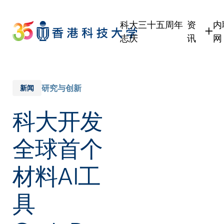
Skip
to
科大三十五周年
资
内
main
志庆
讯
网
content
学生
职员
校友
研究与创新
新闻
传媒
科大开发
公众
全球首个
材料AI工
具