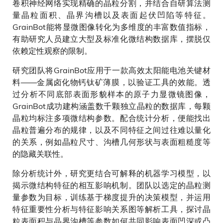
卷积神经网络实现精确的晶粒分割，并结合自研算法测
量晶粒面积、晶界沟槽以及表面起伏凹陷等特征。
GrainBot能将显微图像转化为多维度的丰富数值指标，
有助研究人员建立大型及标准化微结构数据库，摆脱仅
依赖定性观察的限制。
研究团队将GrainBot应用于一款高效太阳能电池关键材
料——金属卤化物钙钛矿薄膜，以验证工具的效能。透
过分析不同底部表面形貌样本的原子力显微镜图像，
GrainBot成功建构涵盖数千颗独立晶粒的数据库，每颗
晶粒均标注多项微结构参数。配合统计分析，便能找出
晶粒普遍分布的规律，以及不同特征之间过往难以量化
的关系，例如晶粒尺寸、沟槽几何形状与表面粗糙度等
的隐藏关联性。
除分析统计外，研究更结合可解释的机器学习模型，以
揭示微结构特征的相互影响机制。团队以选定的晶粒测
量参数为目标，训练基于梯度提升的决策模型，并运用
特征重要性分析与特征影响关系图等解析工具，探讨晶
粒表面积与晶界沟槽等参数如何共同影响表面凹深或凸