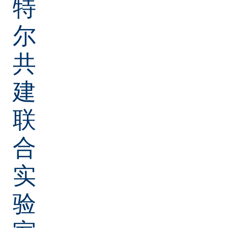
特
尔
共
建
联
合
实
验