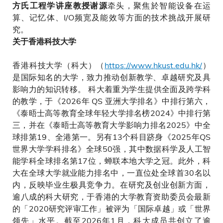
牵头，聚焦於智能设备在运
方氏工程学讲座教授谢源
算、记忆体、I/O频宽及能效等方面的技术挑战开展研
究。
关于香港科技大学
香港科技大学（科大）（
https://www.hkust.edu.hk/
）
是国际知名的大学，致力推动创新教学、卓越研究及具
影响力的知识转移。 科大着重为学生提供全面及跨学科
的教学，于《2026年 QS 亚洲大学排名》中排行第六，
《泰晤士高等教育全球年轻大学排名榜2024》中排行第
三，并在《泰晤士高等教育大学影响力排名2025》中全
球排第19、全港第一。另有13个科目跻身《2025年QS
世界大学学科排名》全球50强，其中数据科学及人工智
能学科全球排名第17位，蝉联本地大学之冠。此外，科
大在全球大学就业能力排名中，一直位处全球首30名以
内，反映毕业生极具竞争力。在研究及创业创新方面，
逾八成的科大研究，于香港的大学教育资助委员会最新
的「2020研究评审工作」被评为「国际卓越」或「世界
领先」水平。截至2026年1月，科大成员共创立了逾