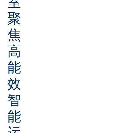
室
聚
焦
高
能
效
智
能
运