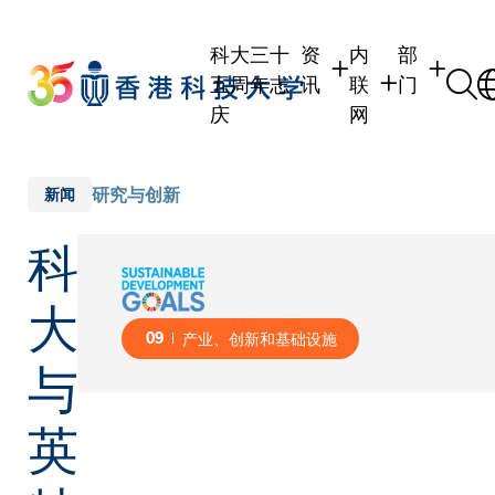
Skip
to
科大三十
资
内
部
main
五周年志
讯
联
门
content
庆
网
学生
学生内联网
学术部门
职员
职员行政内联网
学术课程
研究与创新
新闻
校友
校友内联网
行政部门
科
社交平台
传媒
式
公众
大
09
产业、创新和基础设施
与
英