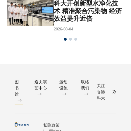
科大开创新型水净化技
术 精准聚合污染物 经济
效益提升近倍
2026-08-04
图
逸夫演
运动
联络
关注
书
艺中心
设施
我们
香港
馆
科大
私隐政策