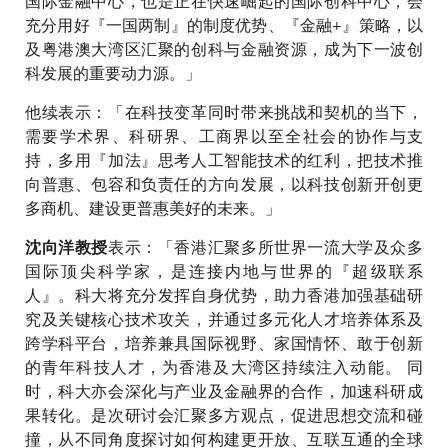
国际金融中心，也是正在快速崛起的国际创科中心，会
充分用好『一国两制』的制度优势、『金融+』策略，以
及粤港澳大湾区汇聚的创科与金融资源，成为下一波创
科发展的重要动力源。」
他续表示：「在科技变革同时带来挑战和契机的当下，
需要学术界、科研界、工商界以至全社会的协作与支
持，多用『加法』思考人工智能技术的红利，把技术推
向普惠、包容和负责任的方向发展，以科技创新开创更
多商机、建设更普惠美好的未来。」
表示：「香港汇聚多所世界一流大学及众多
沈向洋教授
国际顶尖科学家，是连接内地与世界的『超级联系
人』。科大将充分发挥自身优势，助力香港加强基础研
究及关键核心技术攻关，并通过多元化人才培养体系及
跨学科平台，培养兼具国际视野、家国情怀、敢于创新
的青年科技人才，为香港及大湾区持续注入动能。 同
时，科大亦会深化与产业及金融界的合作，加速科研成
果转化。是次研讨会汇聚多方观点，促进思想交流和碰
撞，从不同角度探讨如何构建更开放、互联互通的全球