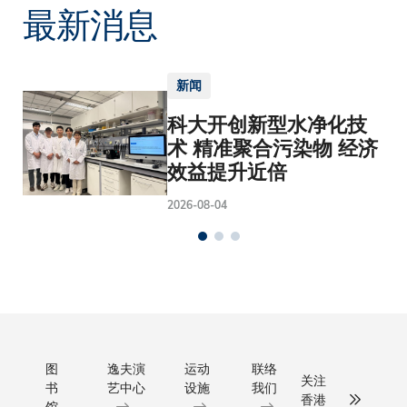
最新消息
新闻
科大开创新型水净化技
术 精准聚合污染物 经济
效益提升近倍
2026-08-04
图
逸夫演
运动
联络
关注
书
艺中心
设施
我们
香港
馆