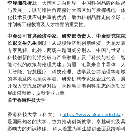
就「大湾区走向世界：中国科创品牌的崛起
李泽湘教授
与发展」，以前瞻性角度探讨大湾区如何发挥机电一体
化技术及供应链并重的优势，助力科创品牌走向全球，
并剖析工程教育及人才培育的重要性。
中金公司首席经济学家、研究部负责人、中金研究院院
则以「从规模经济到创新经济」为题发表
长彭文生先生
专家见解。此外，两场主题圆桌分别以「中国与世界：
科技创新的前沿突破与产业融通」及「科技与社会：智
能时代的政策与伦理共建」为题，汇聚来自半导体、人
工智能、智慧医疗、科技伦理、法学及公共治理等领域
的本地及内地顶尖学者、研究机构专家及企业代表，展
开深入交流及跨界对话，为推动香港创科生态的蓬勃发
展出谋献策，贡献专业力量。
关于香港科技大学
香港科技大学（科大）（
https://www.hkust.edu.hk/
）
是国际知名的大学，致力推动创新教学、卓越研究及具
影响力的知识转移。 科大着重为学生提供全面及跨学科