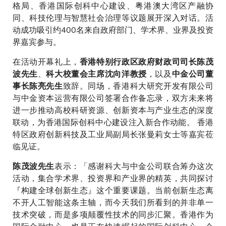
格局、香港国际创科中心建设、粤港澳大湾区产融协
同、科技伦理与智慧社会治理等议题展开深入对话。活
动成功吸引约400名来自政府部门、学术界、业界及投资
界嘉宾参与。
在活动开幕礼上，
香港特别行政区政府财政司司长陈茂
、
，以及
波先生
科大校董会主席沈向洋教授
中金公司董
致辞。同场，香港科大研究开发有限公司
事长陈亮先生
与中金资本运营有限公司签署合作备忘录，双方未来将
进一步推动高校科研资源、创新资本与产业生态的深度
联动，为香港国际创科中心建设注入新合作动能。 香港
特区政府创新科技及工业局副局长张曼莉女士等嘉宾莅
临见证。
表示：「感谢科大与中金公司联合筹办这次
陈茂波先生
活动，集合学术界、投资界和产业界的精英，共同探讨
『构建全球创新生态』这个重要课题。当前创新生态离
不开人工智能这条主轴，而今天我们所看到的并非单一
技术突破，而是多项颠覆性技术的同步汇聚。香港作为