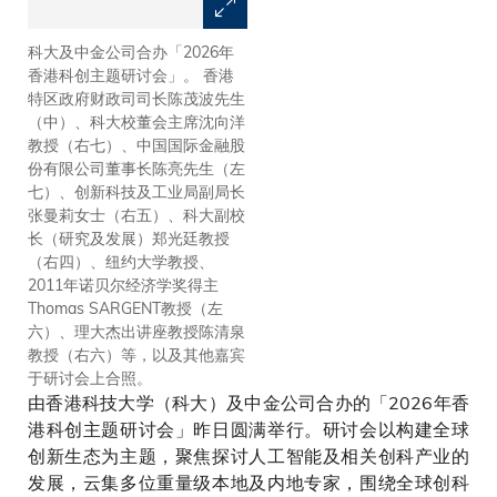
科大及中金公司合办「2026年
香港科大研究开发有限公司与中
香港科创主题研讨会」。 香港
金资本运营有限公司签署合作备
特区政府财政司司长陈茂波先生
忘录。在香港特区政府财政司司
（中）、科大校董会主席沈向洋
长陈茂波先生（中）、科大校董
教授（右七）、中国国际金融股
会主席沈向洋教授（右三）、中
份有限公司董事长陈亮先生（左
金公司董事长陈亮先生（左
七）、创新科技及工业局副局长
三）、创新科技及工业局副局长
张曼莉女士（右五）、科大副校
张曼莉女士（右二）、中金公司
长（研究及发展）郑光廷教授
首席经济学家、研究部负责人、
（右四）、纽约大学教授、
中金研究院院长彭文生先生（左
2011年诺贝尔经济学奖得主
二）、科大副校长（研究及发
Thomas SARGENT教授（左
展）郑光廷教授（右一），以及
六）、理大杰出讲座教授陈清泉
中金公司全球股票业务管理委员
教授（右六）等，以及其他嘉宾
会主任张一鸣先生（左一）见证
于研讨会上合照。
下，由科大协理副校长（知识转
由香港科技大学（科大）及中金公司合办的「2026年香
移）金信哲博士（右）以及中金
资本董事总经理孙霄翀先生
港科创主题研讨会」昨日圆满举行。研讨会以构建全球
（左）代表签署。
创新生态为主题，聚焦探讨人工智能及相关创科产业的
发展，云集多位重量级本地及内地专家，围绕全球创科