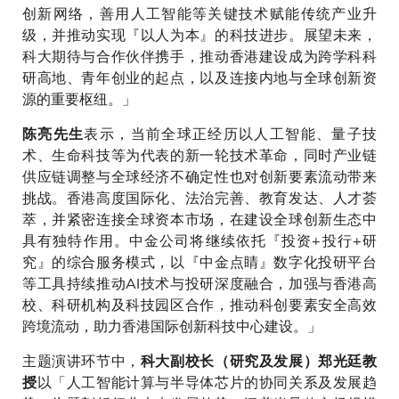
创新网络，善用人工智能等关键技术赋能传统产业升
级，并推动实现『以人为本』的科技进步。展望未来，
科大期待与合作伙伴携手，推动香港建设成为跨学科科
研高地、青年创业的起点，以及连接内地与全球创新资
源的重要枢纽。」
表示，当前全球正经历以人工智能、量子技
陈亮先生
术、生命科技等为代表的新一轮技术革命，同时产业链
供应链调整与全球经济不确定性也对创新要素流动带来
挑战。香港高度国际化、法治完善、教育发达、人才荟
萃，并紧密连接全球资本市场，在建设全球创新生态中
具有独特作用。中金公司将继续依托『投资+投行+研
究』的综合服务模式，以『中金点睛』数字化投研平台
等工具持续推动AI技术与投研深度融合，加强与香港高
校、科研机构及科技园区合作，推动科创要素安全高效
跨境流动，助力香港国际创新科技中心建设。」
主题演讲环节中，
科大副校长（研究及发展）郑光廷教
以「人工智能计算与半导体芯片的协同关系及发展趋
授