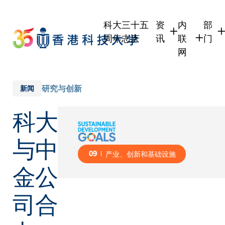
Skip
to
科大三十五
资
内
部
main
周年志庆
讯
联
门
content
网
学生
学生内联网
学术
职员
职员行政内
学术
研究与创新
新闻
校友
校友内联网
行政
科大
社交
传媒
式
公众
与中
09
产业、创新和基础设施
金公
司合