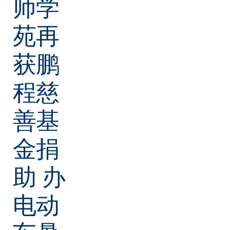
师学
苑再
获鹏
程慈
善基
金捐
助 办
电动