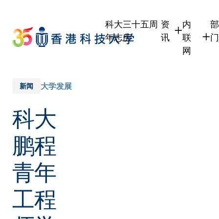
Skip
to
科大三十五周
资
内
部
main
年志庆
讯
联
门
content
网
学生
学生内联
职员
职员行政
大学发展
新闻
校友
校友内联
科大
传媒
公众
鹏程
青年
工程