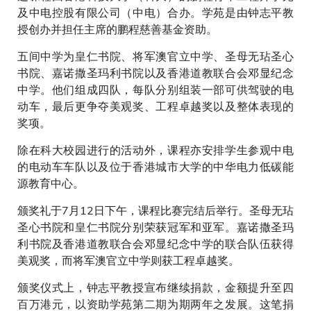
及中电控股有限公司（中电）合办。学苑是由钟志平教
授创办并担任主席的鹏程慈善基金资助。
五间中学为皇仁书院、将军澳官立中学、圣母无玷圣心
书院、嘉诺撒圣玛利书院以及香港道教联合会邓显纪念
中学。他们组成四队，每队分别组装一部可供驾驶的电
动车，最后更争夺美观奖、工程卓越奖以及整体表现的
奖项。
除在科大校园进行的活动外，课程亦安排学生参观中电
的电动车车队以及位于香港城市大学的中华电力低碳能
源教育中心。
颁奖礼于7月12日下午，课程比赛完结后举行。圣母无玷
圣心书院和皇仁书院分别荣获冠军和亚军。嘉诺撒圣玛
利书院及香港道教联合会邓显纪念中学的联合队伍获得
美观奖，而将军澳官立中学则获工程卓越奖。
颁奖仪式上，钟志平教授宣布继续捐款，金额提升至四
百万港元，以资助学苑第二期为期两年之发展。这笔捐