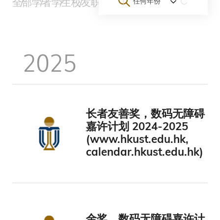
全部
学者
学生
校友
职员
团队与初创企业
大学
其他
任何年份
包
屑
2025
长者友善奖，数码无障碍
嘉许计划 2024-2025
(www.hkust.edu.hk,
calendar.hkust.edu.hk)
金奖，数码无障碍嘉许计