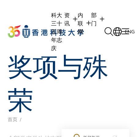
Skip
to
科大
资
内
部
main
三十
讯
联
门
content
五周
网
ENG
年志
庆
奖项与殊
学生
学生内联网
学术部门
职员
职员行政内联网
学术课程
校友
校友内联网
行政部门
荣
社交平台及应用程
传媒
式
公众
面
首页