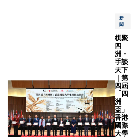
透過將電
大學（科
轉換為以
研究人員
（GHz）
新
參與兩項
聞
動的聲波
究，發現
為每部智
精準設計
棋聚
及流動通
子界面層
四
篩選射頻
顯著提升
洲・
由於聲速
代鈣鈦礦
手談
慢約十萬
太陽能電
天下
學器件能將
效能及耐
｜第
頻率的能
性。兩項
至晶片尺
四屆
分別刊登
小巧體積
術期刊
「四
代。如今
《Joule
洲
器件更逐
響因子為
盃」
至多個跨
37.1）
香港
沿，包括
然—通訊
國際
位元耦合
雖然針對
大學
量子資訊
疊層架構