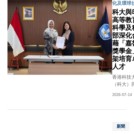
逸夫演
化及環球
械應力與
博士研究
升學生在
藝中心
驅動的「
科大與
青清女士
AI應用的
盛大舉
移」，令
《自然—
高等教
知識。另
行，並
的金屬原
訊》論文
科學及
獎學金及
非常榮
移，形成
要研究團
施與本港
部深化
幸邀請
空洞，導
員之一。
平相若，
藉「嘉
到香港
失效；積
授表示：
獎學金、
獎學金
特別行
能會改變
鈦礦疊層
助及豐富
架培育
政區政
令工作頻
能電池發
會，為學
人才
府教育
失準；集
現階段，
而多元的
局局長
更會令壓
個界面都
香港科技
AI通識課
蔡若蓮
開裂或分
重要。這
（科大）
人才為裝
博士等
研究展示
高等教育
人工智能（
重量級
2026-07-14
個共同原
及科技部
帶來的機
嘉賓蒞
分子界面
作備忘錄
科大早於20
臨主
設計成主
落實印尼
年率先推
禮。出
控平台，
助獎學金
（Major 
席開幕
優化結晶
新聞
以培育卓
程，讓學
儀式的
少能量損