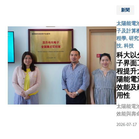
其博士生
擔任第一
新聞
研究團隊
成果已發
太陽能電池
際學術期
子及計算
然‧通訊》
程學, 研
為《抑制
技, 科技
移與溫升 
科大以
高功率高
子界面
學》。論
程提升
作者均來
陽能電
電子及計
效能及
程學系射
用性
統實驗室
（RFMY
太陽能電
Lab）。
效能與壽
件是現代
往取決於
2026-07-17
最普及卻
之間的微
知的晶片
面。香港