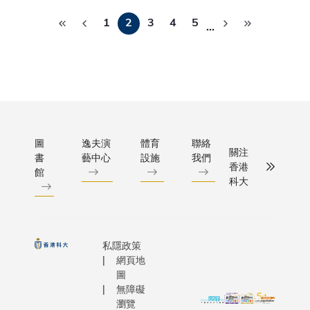
發言人
Pagination
開放予公
潛力。
資助的優
力與視野
篇章。自
兼新聞
1
2
3
4
5
用。平台
…
生。除了
2016年
及公共
「淘海」
生提供獎
山設立首
關係部
破過往海
助外，科
藍海灣基
主任黃
要供科研
尼當局在
以來，科
景睿先
的局面，
會面上，
持續完善
生、新
資訊由專
論如何進
在深圳的
華社亞
向全民共
寬未來的
新創業布
太總分
提升海洋
圖
逸夫演
體育
聯絡
疇。雙方
局，先後
關注
社社長
書
藝中心
設施
我們
視化程度
探討聯合
2020年
香港
孫承斌
館
解，平台
目、學術
河套深港
科大
先生、
更深入認
流、師生
技創新合
中央廣
境，並將
以及推出
區，並於
播電視
轉化為實
實習機會
年在前海
總台香
共同推動
性，以協
立第三個
私隱政策
港記者
育，守護
網頁地
培養國際
略基地。
站站長
洋生態。
圖
累積實戰
大基地相
王喜凱
無障礙
WavyOce
驗，為未
協同，構
先生、
瀏覽
在過往版