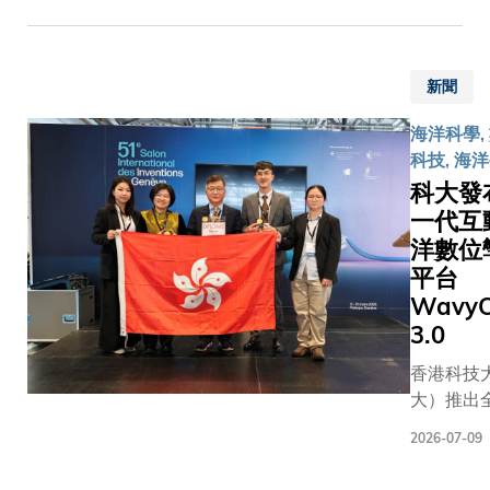
durabili
科研合作
2026/2
海創新港
深圳市
李博士為
探討更多
有新入學
早前於深
文化廣
文的共同
展機會鋪
修讀六個學
前海正式
電旅遊
作者及通
手推動高
新聞
識課程。
幕，標誌
體育局
者之一，
與創新科
部分：第
科大進一
副局長
海洋科學,
聚焦兩端
展。協議
「AI素養
深化前海
何建輝
科技, 海
片式全鈣
印尼高等
協同編排
局、促進
先生、
科大發
疊層太陽
科學與科
（Foundati
港創新協
中央政
池。此類
一代互
任秘書長Ba
Literacy
發展，以
府駐港
透過在同
Munir S
洋數位
Orchest
拓展國際
聯絡辦
構中疊加
教授及科
聚焦人機
科合作網
平台
宣傳文
具互補能
副校長（
第二部分「
的重要里
WavyO
體部副
鈣鈦礦吸
略及數據
（AI Hor
碑。藍海
3.0
部長林
層，有望
萊韻詩博
程，由科
前海創新
枬先
香港科技
傳統單結
簽署。隨
及學系開
的成立，
生、外
大）推出
能電池的
落實，科
工智能最
科大藍海
交部駐
海洋數位
上限，同
於今年九
學科應用
創新創業
2026-07-09
港特派
WavyOce
顧輕量化
的新學年
過不同領
系在深圳
員公署
3.0，並
在低成本
五批由印
例，提升運
展的重要