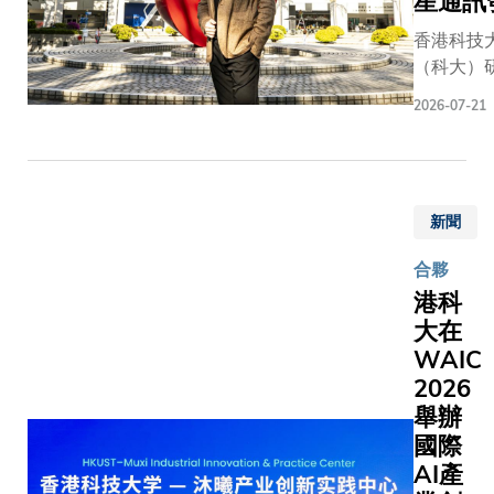
星通訊
香港科技
（科大）
隊研發出
2026-07-21
新的晶片
令智能手
微型聲學
受逾12倍
新聞
率負載，
持更低溫
合夥
定的運作
港科
秒振動超
大在
億次的換
WAIC
試中，這
「層狀聲
2026
（Layere
舉辦
Acoustic
國際
Wave，
AI產
LAW）的