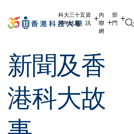
Skip
to
科大三十五
資
內
部
main
周年誌慶
訊
聯
門
content
網
學生
學生內聯網
學術部
新聞及香
職員
職員行政內聯
學術課
校友
校友內聯網
行政部
社交平
傳媒
式
公眾
港科大故
事