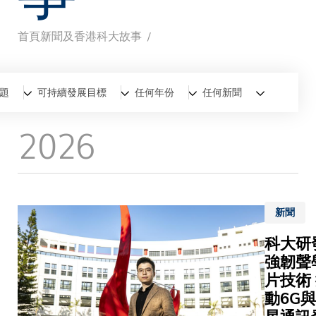
首頁
新聞及香港科大故事
導
航
全部
新聞
香港科大故事
題
可持續發展目標
任何年份
任何新聞
連
2026
結
新聞
科大研
強韌聲
片技術
動6G