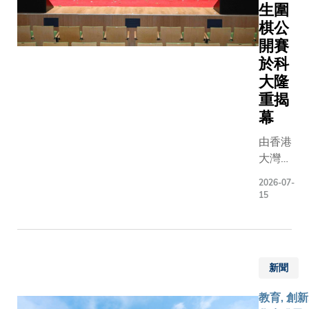
生圍
微流控及
帶出同一
棋公
統，以及
心訊息：
開賽
磁性能量
界面並非
於科
元，應用
連接不同
大隆
續功率轉
的被動層
功率聲學
重揭
是可主動
價值正日
鈣鈦礦薄
幕
顯。202
晶、減少
由香港
SpaceX
損失、促
大灣區
學濾波器
荷傳輸，
圍棋促
Akoustis
護器件免
2026-07-
進會及
Technolo
化影響的
15
香港科
以開發用
設計平台
技大學
直連手機
兩項研究
（科
高性能聲
大電子及
大）聯
器。在此
機工程學
新聞
合主辦
中，聲學
理教授林
的第四
功率承載
教授及科
教育, 創新
屆「四