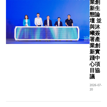
業創
台，成功
新生
溫升降低
態論
70%，並
壇 並
36.4瓦/
與沐
米的閾值
曦簽
度紀錄。
署產
破打破了
業創
來聲學晶
處理小訊
新實
制，為衛
踐中
手機通訊、
心項
網絡以至
目協
功率轉換
議
代應用鋪
項研究由
2026-07-
20
子及計算
學系助理
岩松教授