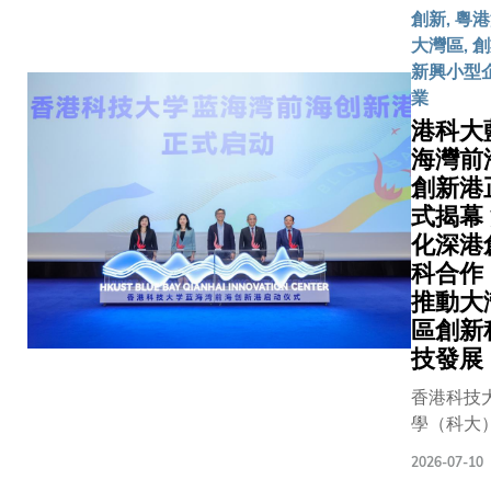
才。是次
科以外，
嘉賓亦
創新, 粵
促進電荷
一步深化
能、可持
包括：
大灣區, 創
輸，並在
伴關係，
沿領域，
香港大
新興小型
疊層架構
尼最新推
1,450名
灣區圍
業
升長期穩
「嘉魯達
相關課程
棋促進
港科大
性。」刊
金」（the
深化人工
會會長
《Joule
海灣前
Garuda
科大正積
徐瑩女
究題為
創新港
Scholar
機共創與
士、科
《Interfa
支持更多
（Human-
式揭幕
大副校
mediated
尼學生赴
Creation
化深港
長（大
crystalliz
讀本科課
Literac
科合
學拓
enables
合作備忘
念，將AI
推動大
展）吳
PEDOT:P
雙方於20
（AI Ag
區創新
宏偉教
free all-
月簽訂的
人類在學
技發展
授、四
perovskit
議，旨在
創新過程
洲集團
tandems 
有的獎學
伴，培養
香港科技
創辦人
29.1%
制，同時
協作能力
學（科大
兼主席
efficienc
未來在學
合思維，以
藍海灣前
戴德豐
2026-07-10
enhanced
習、學術
技術的能
創新港（
博士、