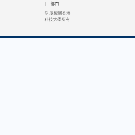
職場作好
集科研成
部門
中央廣
上進行全
科大協理
轉化、創
播電視
© 版權屬香港
該平台由
（學術策
孵化、產
總台亞
科技大學所有
科學系主
據分析）
對接及深
太總站
教授甘劍
博士表示
跨境創新
副站長
其研究團
大是全港
作於一體
李風先
平台以「
印尼高等
綜合創新
生、先
核心理念
科學及技
業平台。
施集團
戶可如同
作培育優
為首個由
主席、
物平台「
本科生的
港高校在
全國政
般，自主
校。多年
圳獨立運
協委員
選及組合
尼政府對
的孵化器
林曉暉
訊，按個
越學術成
科大藍海
先生、
活呈現海
分信任與
孵化港聚
香港新
公眾只需
我們深感
新一代信
聞工作
器註冊，
印尼學生
技術、人
者聯會
一個沉浸
才華、視
智能
會長張
海洋世界
越表現，
（AI）、
國良先
種海洋現
校園注入
身智能等
生及科