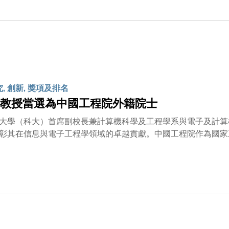
深化跨學科合作方面的共同承諾。 展望未來，兩校將攜手把這
究, 創新, 獎項及排名
教授當選為中國工程院外籍院士
大學（科大）首席副校長兼計算機科學及工程學系與電子及計算
彰其在信息與電子工程學領域的卓越貢獻。中國工程院作為國家
享有的最高學術成就。郭教授表示：「對於能夠當選中國工程院
不僅是對我個人科研工作的鼓勵，更是對我們團隊與所有合作夥
舞台，未來我將秉持初心，致力推動數據科學與人工智能領域的
貢獻所長。」科大校長葉玉如教授對此消息表示欣喜：「我們衷
創性貢獻，為科大乃至整個香港的創新科技生態注入了強大動力
更多人才投身前沿科技創新，為國家發展貢獻力量。」作為全球
理工學院工作33年。他的研究聚焦於大規模科學應用的數據挖