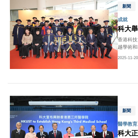
於生物學
新聞
任命為科
成就
科大舉
香港科技
越學術和
席，科大
2025-11-20
面最迫切
的強大引
色。」科
致力於造
秉持培育
的非凡歷
與教學，
新聞
域，包括
職銜冠名
醫學教育
科大正