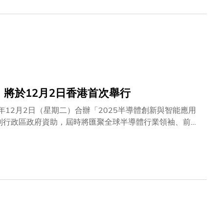
」將於12月2日香港首次舉行
年12月2日（星期二）合辦「2025半導體創新與智能應用
特別行政區政府資助，屆時將匯聚全球半導體行業領袖、前沿
發展。SIIAS的舉辦將有助鞏固香港作為全球微電子與先
I全球副總裁居龍先生將出席活動擔任嘉賓，分享他們對半
括中國內地、美國、沙特阿拉伯、德國、新加坡等地的行業
和科大（廣州）共12 支科研團隊的前沿技術成果，生動展
TEM 工作坊，通過沉浸式體驗讓他們探索人工智能和半導
協會之一，連繫全球3,000多家半導體企業及150萬名產業
，助力產業會員加速協作，以應對產業挑戰。SEMI每年
英加速行業創新。更多活動資訊及報名詳情，敬請瀏覽：