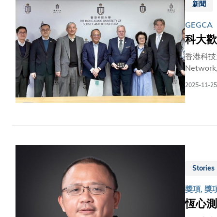
新聞
https://
GEGCA
科大歡
香港科技
Netw
HUN-R
2025-11-25
士。雙方
動、工作
以匈牙利裔
對科大在
出了重要
Stories
獎項, 獎
恆心測