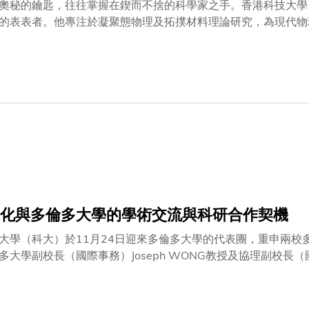
奧秘的鑰匙，往往掌握在鍥而不捨的科學家之手。香港科技大學
的表表者。他專注於凝聚態物理及拓撲材料理論研究，為現代物
年未來科學大獎。恆志探寶藏得獎消息傳來，戴希教授心懷感恩
勵，更是對多年來與我並肩作戰的研究團隊的認可。這份榮譽見
，而是前人與同儕所累積的智慧與成果。科研之路，對他而言是
繼續前進」的格言——無論順境逆境，始終堅定不移。他形容：
終有一天會找到屬於自己的瑰寶。」理論栽成果正是這份默默的
與團隊採用「階梯式研究法」，從簡單到複雜，從理論到計算，
。早在採用此方法之前，戴教授已經提出了一系列前瞻性預測。
算提出聞名國際的預測——在磁性摻雜的拓撲絕緣體薄膜中可以
成為物理學史上的重要里程碑。十年前，他的另一項研究首次在
125年來49項最具開創性的研究之一，也是唯一入選的中國研
有云：「工欲善其事，必先利其器。」物理學家也深諳此道理。
化與多倫多大學的學術交流與科研合作契機
針。為了克服這個棘手難題，他的團隊開發了Wilson Loop
大學（科大）於11月24日迎來多倫多大學的代表團，重申兩
多大學副校長（國際事務）Joseph WONG教授及協理副校長（國際
署理院長施毅明教授迎接，助理副校長（環球事務）吳麗萍教授
公共政策學部署理主任暨教授穆綺蘭教授陪同。多倫多大學一直
計劃及課程發展的機遇。兩校均強調善用彼此的互補優勢，以推