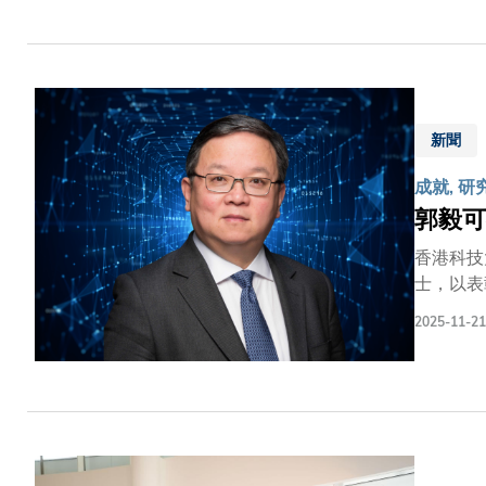
多大學在
獻。
新聞
成就, 研
郭毅可
香港科技
士，以表
領域終身
2025-11-21
這份殊榮
獻的寬廣
社會發展
領域的開
必將激勵
倫敦帝國