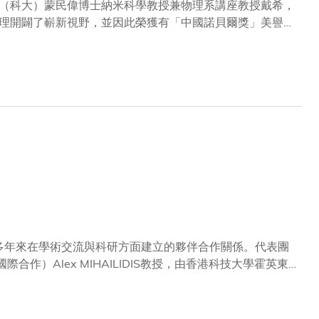
（科大）蒙民偉博士納米科學教授兼物理系講座教授戴希，
理開闢了嶄新視野，並因此榮獲有「中國諾貝爾獎」美譽的
與謙卑。他說：「衷心感謝評選委員會的肯定。這不僅是對我
證了我們持之以恆的堅持和努力。」他強調，這項成就並非
一場尋寶之旅。「心如止水」是他的座右銘，也呼應了「保
「科研好比尋寶，你可能挖掘了很久仍一無所獲，但只要堅
堅持，孕育出戴教授的突破性成果。戴教授淡泊名利，潛心
先以高對稱度的模型理解拓撲材料的規律，再逐步攻克更艱
2010年，他與中國科學院物理研究所所長方忠教授，共同
實現量子反常霍爾效應。僅僅三年後，該預測獲得科學界實
固體材料中發現外爾費米子，並獲權威期刊《物理評論》評
究項目。這些發現為量子未來奠定了堅實的基石。必先利其器
戴教授在處理量子材料的波函數時，面對龐大的數據量，如
 方法，能夠從海量數據中提取特徵，分類拓撲電子態。
校多年來在學術交流與科研方面建立的夥伴合作關係。代表團
合作）Alex MIHAILIDIS教授，由香港科技大學霍英東
、工商管理學院副院長兼環球商業管理課程主任許達鈞教
位列全球頂尖的研究與創新學府之一，雙方會談聚焦於擴展
動具影響力的學術與科研成果。是次訪問突顯了科大與多倫