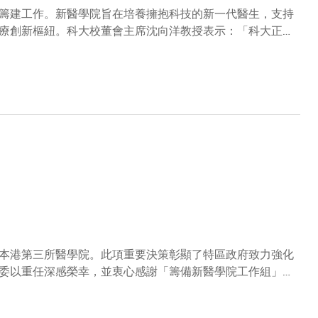
籌建工作。新醫學院旨在培養擁抱科技的新一代醫生，支持
療創新樞紐。科大校董會主席沈向洋教授表示：「科大正式
計劃不僅是應對本港未來醫療需求的關鍵一步，更有助強化
組』的全面審議，同時感謝過去兩年來眾多專家學者及社會
和香港中文大學的醫學院攜手合作，通過資源分享與優勢互
工大學已分別在中醫學、專職醫療及護理人才培養方面奠定
促進香港醫療教育的多元化發展。科大校長葉玉如教授再次
特區政府一直以長遠目光推動香港發展為國際科研與醫學教
的規劃，積極把握北部都會區發展等重大機遇。新醫學院的
舉措，將助力香港建設世界一流的大學與學科。我們期待在北
療與科技人才。」
本港第三所醫學院。此項重要決策彰顯了特區政府致力強化
委以重任深感榮幸，並衷心感謝「籌備新醫學院工作組」
一審批結果標誌著以匯聚創新與跨學科之力，推進醫學教
篇經過專家工作組的嚴謹評估與遴選，新醫學院將與現有醫