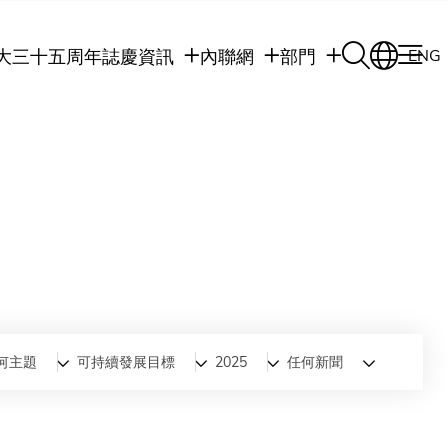
大三十五周年誌慶
資訊
內聯網
部門
ENG
學生
學生內聯網
學術部門
職員
職員行政內聯網
學術課程
校友
校友內聯網
行政部門
社交平台及應用程
傳媒
式
公眾
何主題
可持續發展目標
2025
任何新聞