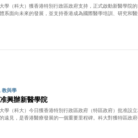
大學（科大）獲香港特別行政區政府支持，正式啟動新醫學院的
體系面向未來的發展，並支持香港成為國際醫學培訓、研究和醫
香港第三所醫學院，是大學創校以來最重要的里程碑之一。這項
體系的韌性與發展。科大衷心感謝特區政府『籌備新醫學院工作
大的支持。」沈教授強調，科大期待在不久的將來能與香港大學
推動香港醫學教育與科研的發展。同時，香港浸會大學和香港理
，科大相信未來存在廣泛空間與這兩所大學開展多元協作，共同
長官、醫務衛生局局長及教育局局長對科大的支持，她表示：「
積極回應國家教育強國的戰略目標。科大必將全力配合特區政府
是對接《教育強國建設規劃綱要（2024–2035年）》的重要
的平台上，深化產學研協作，為國家與香港培育更多高層次的醫
, 教與學
准興辦新醫學院
大學（科大）今日獲香港特別行政區政府（特區政府）批准設立
的遠見，是香港醫療發展的一個重要里程碑。科大對獲特區政府
作組）全體成員在遴選過程中開展的全面而嚴謹的評估工作。這
對未來醫療挑戰方面作出重大突破。政府重要佈局 共創醫療新