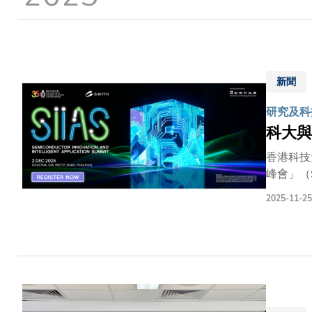
結
新聞
研究及科技
科大與
香港科技
峰會」（
科研學者
2025-11-25
進製造創
導體產業
領袖參與
示半導體
體應用的
專業人士
在世界各