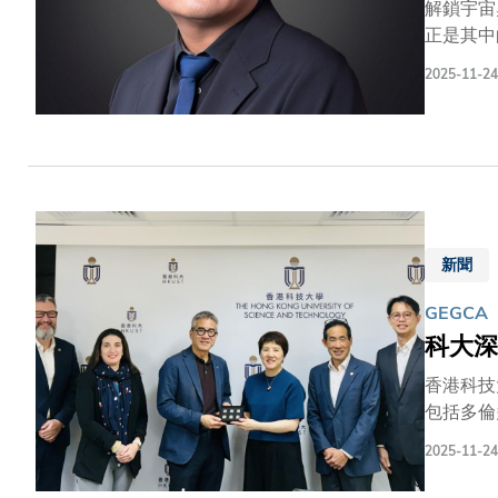
解鎖宇宙
正是其中
2025
2025-11-24
個人的鼓
一人之功
持冷靜，
持下去，
研究，他
深的難題
以理論計
新聞
驗證實，
選為創刊
GEGCA
《論語》
科大深
同大海撈
香港科技
包括多倫
研究生院
2025-11-24
授，以及
聯合科研