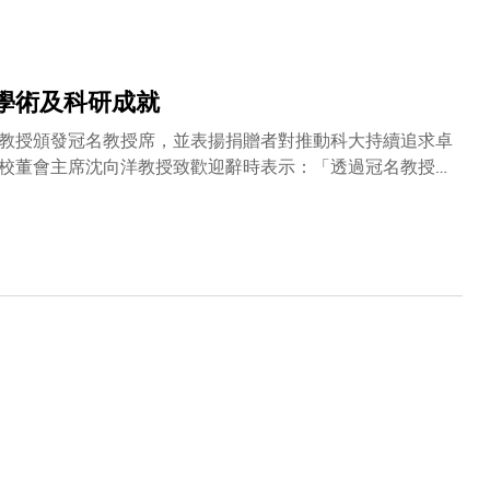
創意設計及安全等方面的應用。郭教授自2022年12月獲
在吸引全球人才方面，建樹良多。
學術及科研成就
教授頒發冠名教授席，並表揚捐贈者對推動科大持續追求卓
校董會主席沈向洋教授致歡迎辭時表示：「透過冠名教授
而應對可持續發展、數字轉型，以至經濟韌性和社會公平方
的機構和捐贈者支持，使科大成為知識殿堂和推動社會轉型
大在推動創新、培育領袖及促進社會變革方面的重要角
支持。她表示：「科大憑藉世界一流的教學、研究與創新，
多年，學養深厚，不僅展現了追求學術卓越的堅定信念，更
迎來創校35周年，我很榮幸見證科大蛻變為全球頂尖學府
你們的慷慨襄助，不僅讓科大學者得以開展具影響力的研究
得殊榮的七位冠名教授，其主要研究範疇涵蓋多個創新領
生態系統、環境可持續發展。冠名教授名錄如下：冠名教授