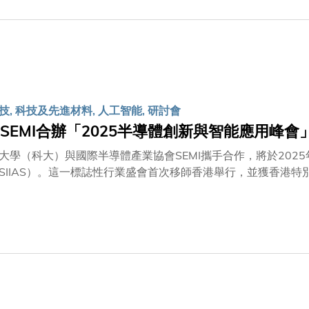
, 科技及先進材料, 人工智能, 研討會
SEMI合辦「2025半導體創新與智能應用峰會
大學（科大）與國際半導體產業協會SEMI攜手合作，將於2025
SIIAS）。這一標誌性行業盛會首次移師香港舉行，並獲香港
及核心政策制定者，共同規劃半導體創新未來藍圖，推動產業戰略
新中心的地位。特區政府創新科技及工業局局長孫東教授及SEM
發展的獨到見解。峰會亦設有多場專題討論，由來自世界各地包
，分享其真知灼見。同場更設有創新互動體驗區，匯聚來自科大
技術如何推動世界進步。此外，大會更特別為中學生安排了多場S
奧秘。成立於1970年的SEMI是全球半導體產業規模最大的行業
，致力透過倡議、人才培育、可持續發展、供應鏈管理和各式計劃
地舉辦大型論壇及展覽，積極推動全球產業進步，並匯聚各方精