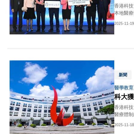
香港科技
本地醫療
啟動籌建
2025-11-19
本港醫療
各界對科
補，共同
堅實基礎
感謝行政
育樞紐，
成立，正
新聞
都大學城
醫學教育
科大獲
香港科技
醫療體制
（專家工
2025-11-18
育，為應