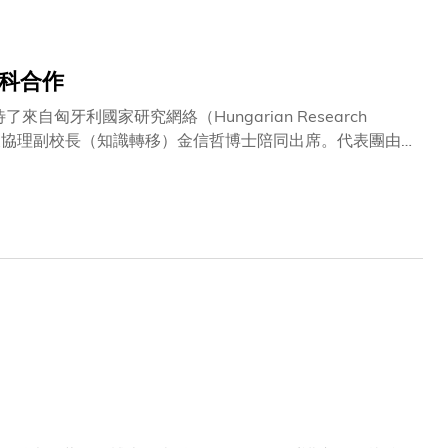
科合作
匈牙利國家研究網絡（Hungarian Research
爾教授及協理副校長（知識轉移）金信哲博士陪同出席。代表團由
JAKAB先生及國際科研秘書Barbara Ning BÁLINT女
，並就潛在合作進行了富有成果的討論，包括聯合學術活
了科大以發展大型語言模型及多模態世界模型研究為本，並
名的馮諾伊曼研究院（Von Neumann Institute），並
能應用。是次訪問標誌著科大在與匈牙利科研界建立合作邁