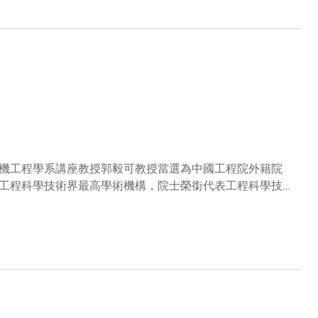
些交流轉化為具體行動，為全球教育、科研與創新作出貢
機工程學系講座教授郭毅可教授當選為中國工程院外籍院
工程科學技術界最高學術機構，院士榮銜代表工程科學技術
院士，我感到非常榮幸，衷心感謝中國工程院給予的肯定。
伴共同努力的認可。我也感謝香港給我一個為科學發展作貢
創新研究，積極促進跨學科及國際合作，為工程科技進步與
心祝賀郭毅可教授當選中國工程院外籍院士。他在人工智能
。這份崇高的榮譽既是對他卓越科研領導力的充分表揚，也
知名的計算機科學家，郭毅可教授在2020年來港前，曾於
掘，包括分布式數據挖掘方法、機器學習，以及訊息學系統