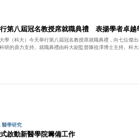
、化學、地球物理學、醫療保健、環境、經濟、金融、社交媒體、
大首席副校長以來，一直致力推動將尖端科技融入大學教育，並
行第八屆冠名教授席就職典禮 表揚學者卓越
大學（科大）今天舉行第八屆冠名教授席就職典禮，向七位傑出
科研的鼎力支持。就職典禮由科大副監督陳祖澤博士主持。科大
能吸引和留住世界頂尖學者，一起推動創新，啟發其他師生，從
的挑戰，開創新局面。我們很榮幸獲得一眾成就卓越兼目光遠大
擎，讓嚴謹的學術研究與現實世界需求緊密結合，進一步鞏固科
大校長葉玉如教授恭賀七位冠名教授，並由衷感謝捐贈者的慷慨
福社會，深受全球認可。七位新晉冠名教授在各自研究領域深耕
新一代領袖與創新者的使命，為社會作出了重要貢獻。大學即將
程。我們取得的成就，始終有賴各位捐贈者的鼎力支持和信任。
更為我們營造了一片讓卓越學術得以茁壯成長的天地。」今屆獲
生物醫學工程、神經科學、土力工程、金融科技及大數據、商業
教授名稱*所屬學院何善衡生命科學教授張曉東教授
, 醫學研究
式啟動新醫學院籌備工作