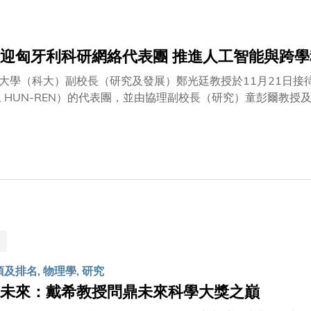
okt.hkust.edu.hk/siias-event。
迎匈牙利科研網絡代表團 推進人工智能與跨學
大學（科大）副校長（研究及發展）鄭光廷教授於11月21日接待了來自
ork, HUN-REN）的代表團，並由協理副校長（研究）童彭
EN 主席Balázs GULYÁS教授率領，隨行成員包括行政總裁Roland 
秉持共同願景，致力於開拓人工智能在跨學科領域的發展與應用
坊及種子基金計劃，以加強科研聯繫並推動創新。代表團亦參觀
著名數學家及電腦科學家約翰·馮諾伊曼（John von Neumann）命
生物醫學、智能製造及雙臂機械人協作裝配等研究領域的人工智
一步，並展現出積極拓展雙方在學術與科研交流合作的期盼。
項及排名, 物理學, 研究
未來：戴希教授問鼎未來科學大獎之巔