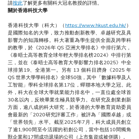
請
按此
了解更多有關科大冠名教授的詳情。
關於香港科技大學
香港科技大學（科大）（
https://www.hkust.edu.hk/
）
是國際知名的大學，致力推動創新教學、卓越研究及具
影響力的知識轉移。科大著重為學生提供全面及跨學科
的教學，於《2026年 QS 亞洲大學排名》中排行第六，
《泰晤士高等教育全球年輕大學排名榜2024》中排行第
三，並在《泰晤士高等教育大學影響力排名2025》中全
球排第19、全港第一。另有 13 個科目躋身《2025 年
QS 世界大學學科排名》全球50強，其中「數據科學及人
工智能」學科全球排名第17位，蟬聯本地大學之冠。此
外，科大在全球大學就業能力排名中，一直位處全球首
30名以內，反映畢業生極具競爭力。在研究及創業創新
方面，逾八成的科大研究，於香港的大學教育資助委員
會最新的「2020研究評審工作」被評為「國際卓越」或
「世界領先」水平。截至2025年7月，科大成員共創立
了逾1,900間至今活躍的初創公司，當中包括10間獨角
獸企業和17間成功退場的公司（上市集資或被併購）。