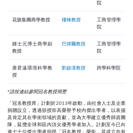
院
花旗集團商學教授
樓棟教授
工商管理學
院
鍾士元博士商學副
巴煒爾教授
工商管理學
教授
院
唐君遠環境科學教
劉啟漢教授
跨學科學院
授
*
請按連結參閱冠名教授簡歷
「冠名教授席」計劃於2013年啟動，由社會人士及企業
捐贈設立，透過頒授崇高榮譽予校內傑出學者，以表揚
及肯定其在學術領域的貢獻，並為大學建立優秀師資團
隊，延攬全球和區內頂尖優秀學者加入。計劃至今已向
逾七十位傑出學者頒授「冠名教授」榮銜，其成立亦有