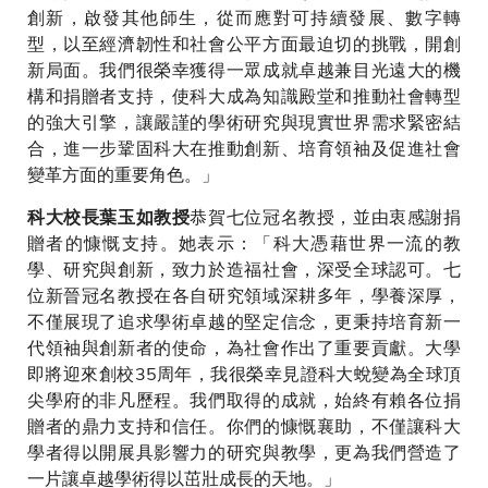
創新，啟發其他師生，從而應對可持續發展、數字轉
型，以至經濟韌性和社會公平方面最迫切的挑戰，開創
新局面。我們很榮幸獲得一眾成就卓越兼目光遠大的機
構和捐贈者支持，使科大成為知識殿堂和推動社會轉型
的強大引擎，讓嚴謹的學術研究與現實世界需求緊密結
合，進一步鞏固科大在推動創新、培育領袖及促進社會
變革方面的重要角色。」
恭賀七位冠名教授，並由衷感謝捐
科大校長葉玉如教授
贈者的慷慨支持。她表示：「科大憑藉世界一流的教
學、研究與創新，致力於造福社會，深受全球認可。七
位新晉冠名教授在各自研究領域深耕多年，學養深厚，
不僅展現了追求學術卓越的堅定信念，更秉持培育新一
代領袖與創新者的使命，為社會作出了重要貢獻。大學
即將迎來創校35周年，我很榮幸見證科大蛻變為全球頂
尖學府的非凡歷程。我們取得的成就，始終有賴各位捐
贈者的鼎力支持和信任。你們的慷慨襄助，不僅讓科大
學者得以開展具影響力的研究與教學，更為我們營造了
一片讓卓越學術得以茁壯成長的天地。」