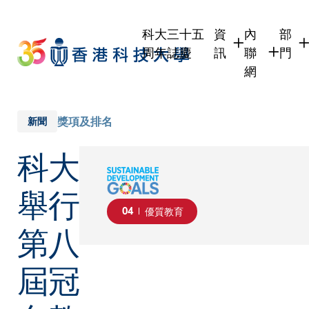
Skip
to
科大三十五
資
內
部
main
周年誌慶
訊
聯
門
content
網
學生
學生內聯網
學術
職員
職員行政內
學術
獎項及排名
新聞
校友
校友內聯網
行政
科大
社交
傳媒
式
公眾
舉行
04
優質教育
第八
屆冠