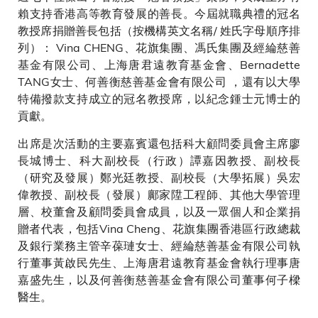
賴支持香港高等教育發展的善長。今屆就職典禮的冠名
教授席捐贈善長包括（按機構英文名稱/ 姓氏字母順序排
列）： Vina CHENG、花旗集團、馮氏集團及經綸慈善
基金有限公司、上海唐君遠教育基金會、Bernadette
TANG女士、何善衡慈善基金會有限公司 ，還有以大學
特備撥款支持成立的冠名教授席，以紀念鍾士元博士的
貢獻。
出席是次活動的主要嘉賓還包括科大顧問委員會主席廖
長城博士、科大副校長（行政）譚嘉因教授、副校長
（研究及發展）鄭光廷教授、副校長（大學拓展）吳宏
偉教授、副校長（發展）鄺家陞工程師、其他大學管理
層、校董會及顧問委員會成員，以及一眾個人和企業捐
贈者代表，包括Vina Cheng、花旗集團香港區行政總裁
及銀行業務主管辛葆璉女士、經綸慈善基金有限公司執
行董事黃啟民先生、上海唐君遠教育基金會執行理事唐
嘉盛先生，以及何善衡慈善基金會有限公司董事何子樑
醫生。