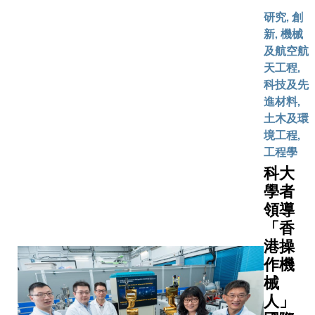
(SIC)]數
學部署理
們確認，
的運
對比，成
研究, 創
任穆綺蘭
白質CAB
算。然
示出近數
新, 機械
授會面。
為依賴AP
而，現
來的變化
及航空航
方在享譽
1的貨物
有片上
果顯示，
天工程,
學術基礎
而
功率監
海冰密集
科技及先
上，確認
ATRAP
測器的
1970年
進材料,
開展聯合
種I型血管
性能不
始下降，
土木及環
學項目的
張素II受體
足，令
化速度更
境工程,
向，為未
相關蛋白
可編程
1990年
工程學
跨學科合
則是AP-4
光子系
明顯加劇
科大
奠定基礎
的一種新
統的發
於2012
學者
是次訪問
貨物。
展受
達至歷史
領導
申科大致
限。香
低。同時
與世界頂
「香
港科技
球在201
高校緊密
港操
大學
起十年錄
作，推展
作機
（科
紀錄以來
創性的學
大）工
械
溫，惟北
項目、推
學院研
人」
冰融化速
創新解決
究團隊