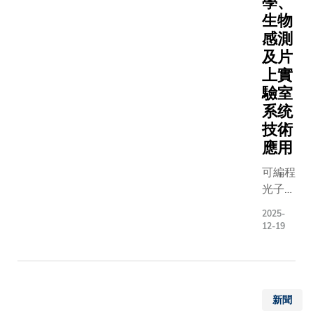
學、
組成進行
境適應策
導，以Rec
程上的協
生物
面分析。
種覆蓋最
slowing o
作。其後
感測
項研究與
學平台。
Arctic sea
科大於12
港理工大
及片
melt tied 
16日在校
姚鍾平教
上實
multidec
接布里斯
團隊合作
驗室
NAO
大學法律
成。透過
系统
variabili
院院長
方法，研
技術
題，已於
Catherine
人員識別
應用
然通訊》
KELLY教
依賴AP-1
上發表。
授。工學
或AP-4運
可編程
團隊觀察
副院長（
輸的特定
光子學
極海冰融
科生教務
送蛋白，
利用光
度放緩，
2025-
林熙寧教
些蛋白從
傳送訊
12-19
用多組北
授、理學
胞內的中
號，能
冰密集度
副院長（
分選樞紐
達到比
[Arctic se
科生招生
——高爾
電子學
ice
麥晧怡教
體的反面
更快、
concentra
新聞
及公共政
絡運輸。
更節能