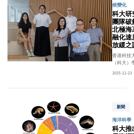
力於全面
候變化
色體級基
富有意義
製適配複
科大研
因家族分
互動基礎
體如AP-1
與營養攝
團隊破
邁出重要
及AP-4的
與溶酶體
北極海
步，為深
運送蛋白
疫反應相
學術與科
融化速
組，這些
途徑顯著
合作奠定
放緩之
合體的功
映珊瑚在
堅實合作
失常與
香港科技
的深海環
礎，並彰
MEDNIK
（科大）
過強化物
兩校在全
合症、X
領導的研
細胞消化
教育與科
色體相關
2025-12-23
隊發現，
存。此外
合作上的
力障礙及
海冰的融
組缺乏多
同承諾。
AP-4缺陷
度自201
和部分維
問期間，
綜合症等
起放緩，
整合成途
大校長葉
重遺傳疾
往每十年
遺傳層面
新聞
如教授在
有直接關
11.3%急
必須依賴
園接待布
係。」郭
降至每十
海洋科學
供所需的
斯托大學
授進一步
0.4%，
科大推
校長（全
釋：「我