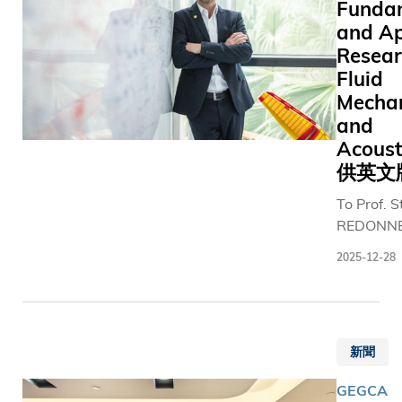
於國際權
Funda
子。該項
Cell Host
and Ap
究成果已
Microb
Resear
國際知名
究首次針
刊《美國
Fluid
海黑珊瑚
家科學院
Mecha
因組到功
刊》
and
全面分析
（PNAS
Acous
析其如何
上發表，
供英文
互補、代
究團隊將
抗氧化防
To Prof. 
新的體外
抵禦與免
REDONNE
泡重組技
在極端環
scientific
及定量質
2025-12-28
活。研究
is a pers
基質蛋白
個嶄新的
much as 
學相結合
型，顯示
professio
成功繪製
維持一套
journey, w
前所未見
效且功能
新聞
not only f
送蛋白與
生系統，
and inven
控因子的
海生物功
GEGCA
but also
整圖譜。