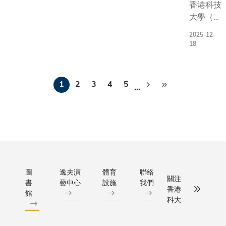
提高片
香港科技
上功率
大學（科
監測器
大）去年
2025-12-
的效
通過遴
18
能，為
選，獲中
節能、
國國家航
Pagination
超靈敏
天局委任
1
2
3
4
5
…
生物感
牽頭「嫦
測系統
娥八號」
提供關
國際合作
鍵硬
項目——
件，以
月面多功
促進可
能操作機
編程光
械人暨移
圖
逸夫演
體育
聯絡
子學的
動充電站
關注
書
藝中心
設施
我們
實際應
（名為
香港
館
用。研
「香港操
科大
究成果
作機械
已於國
人」）。