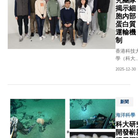
究團隊
揭示細
胞內部
蛋白質
運輸機
制
香港科技
學（科大
生命科學
2025-12-30
副教授郭
松教授領
的研究團
在理解細
新聞
如何管理
白質內部
海洋科學
輸的機制
科大研
取得重大
開發嶄
破。此運