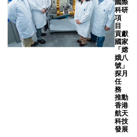
國際
大幅放緩
案，配合
成功開
科研
極海冰在
校促進全
發一種
項
1996年至
合作的方
注入鍺
2011年
目
向。科大
離子的
融化速度
貢獻
待與布里
硅波導
十年11.3
國家
托大學進
光電二
但在201
「嫦
步深化夥
極管，
之後，速
關係，在
娥八
這種新
大幅放緩
學教育、
號」
型光探
十年僅
研及其他
探月
測器具
0.4%。
域取得具
備高響
任
響力的成
應度、
務
果。
超低光
推動
學損耗
香港
及低暗
航天
電流的
科技
特點，
發展
能大大