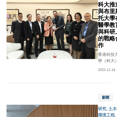
源提供重
科大推
authentic
泌運輸路
考。為探
與布里
boldness.
如同細胞
瑚如何維
托大學
latecomer
「郵政服
化卻高效
academia
醫學教
務」，確
系，研究
brings his
蛋白質能
與科研
了一套綜
significan
準確地送
的戰略
架，涵蓋
backgrou
正確的目
作
組、共生
aerospac
地，以維
構、共生
香港科技
research,
細胞的正
組、空間
學（科大
as the life
功能。這
錄組功能
於11月2
experien
系統一旦
2025-12-24
層次整合
歡迎英國
gained fr
現錯誤，
究團隊系
里斯托大
unconvent
可能導致
析了深海
（Univers
path.
重的生理
共生穩定
of Bristo
陷。郭教
互補和免
新聞
領導代表
表示：「
制。團隊
訪。這次
久以來，
研究, 土
出一套由
流標誌雙
學界一直
環境工程,
體構成的
於本年多