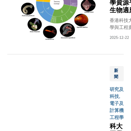
因與北大
學資源
事務）
的研究透
濤動（Nor
生物適
Michele
在體外重
Atlantic
ACUTO 
運輸過程
香港科技
Oscillatio
授，並主
並應用定
學與工程
稱NAO）
會持領導
蛋白組學
推出全球
壓形勢變
級會面。
2025-12-22
開闢了全
（https:/
為正位相
會科大代
的研究領
作為同類
關，北極
包括 工學
域。這方
一站式整
空氣因而
院長羅康
讓我們能
物的多組
制在北極
教授、理
直接識別
工具，支
內。然而
新
院院長王
需要依賴
平台旨在
聞
NAO正位
厚教授、
AP-1或A
學界對深
在2030-
理副校長
4將其包
研究及
理解，從
2040年
（大學數
到囊泡中
科技,
制的全球
至頂峰，
研究）萊
蛋白質，
電子及
以下逾1,
料進入負
詩博士、
分散和零
計算機
最龐大且
周期，北
理副校長
的認知轉
工程學
一，其生
冰將進入
（項目協
對其運輸
科大
暗、低溫
輪加速融
調）何佩
貌的整體