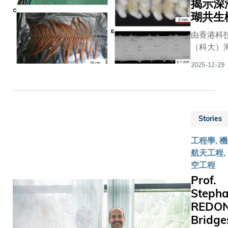
揭示深
過程不僅
維持生命
瑚共生
關重要，
由香港科
與多種遺
（科大）
性疾病關
系講座教
密切。通
2025-12-29
教授領導
利用創新
隊和南方
囊泡蛋白
與工程廣
組學平台
室（廣州
行分析，
Stories
水產科學
究團隊有
海水產研
統地識別
工程學, 
合作，在
兩種關鍵
航天工程,
黑珊瑚
胞運輸複
空工程
（Bathyp
體AP-1和
Prof.
pseudoal
AP-4相關
Steph
與其共生
的新型運
REDO
機制方面
蛋白及其
突破。研
Bridge
鍵輔助因