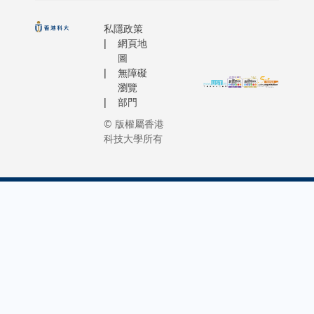
際期刊
該項目將
《先進
匯聚海內
私隱政策
光子
網頁地
外航天領
圖
學》發
域的學者
無障礙
表。可
與專家，
瀏覽
編程光
共同研製
部門
子學器
配備移動
© 版權屬香港
件利用
充電設
科技大學所有
光來進
備、能執
行複雜
行靈巧操
運算，
作的多功
是光子
能月面操
學研究
作機械
的關鍵
人，旨在
領域。
為國家月
有別於
球探索任
使用電
務作出重
子傳送
要貢獻。
訊號的