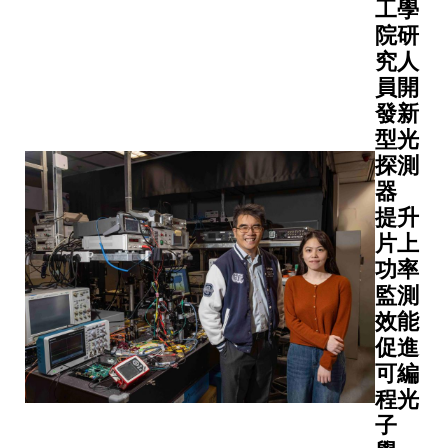
育而成。
工學
段。若溫
女士及首
掌握。這
技術已有
院研
體排放量
醫療官莫
示了新的
學數據，
高企，有
究人
英教授。
戶蛋白，
生機制等
會在未來
員開
方討論的
及AP-4所
家缺乏統
年內引發
發新
點包括科
依賴的、
分析工具
列嚴重的
正在籌建
型光
想不到的
有效整合
和環境危
香港第三
探測
胞機制。
口，由科
該項研究
醫學院、
器
該團隊的
元教授、
大土木及
過全球知
新方法將
提升
後研究員
工程學系
網絡聯合
外囊泡重
片上
隊，人工
教授、「
究種子基
與定量質
功率
的多組學
創科學人
計劃
分析技術
監測
950個轉
慧教授、
（Global
結合，讓
15個單
效能
跨學科領
Knowled
究人員能
冷泉、熱
促進
部副教授
Network
在受控的
的七大門
興教授及
可編
Awards
境中建立
節動物、
及環境工
程光
展的聯合
輸囊泡，
動物、棘
系博士後
子
究，以及
對其蛋白
了1,41
員王岑博
旗艦學術