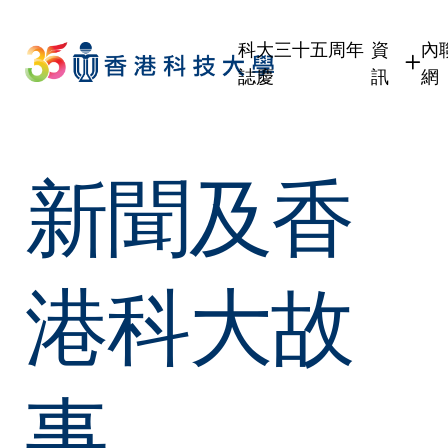
Skip
to
科大三十五周年
資
內
main
誌慶
訊
網
content
學生
學
職員
職
新聞及香
校友
校
傳媒
公眾
港科大故
事