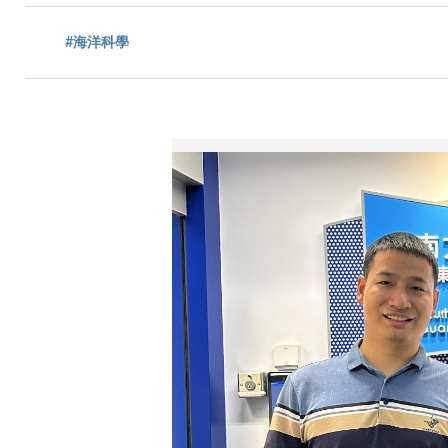
航
#海洋科學
連
結