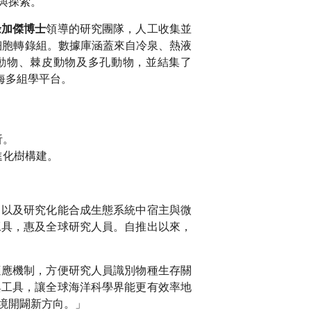
與探索。
領導的研究團隊，人工收集並
佘加傑博士
單細胞轉錄組。數據庫涵蓋來自冷泉、熱液
動物、棘皮動物及多孔動物，並結集了
海多組學平台。
析。
進化樹構建。
，以及研究化能合成生態系統中宿主與微
工具，惠及全球研究人員。自推出以來，
適應機制，方便研究人員識別物種生存關
與工具，讓全球海洋科學界能更有效率地
境開闢新方向。」