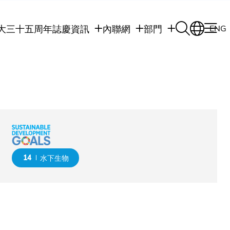
大三十五周年誌慶
資訊
內聯網
部門
ENG
學生
學生內聯網
學術部門
職員
職員行政內聯網
學術課程
校友
校友內聯網
行政部門
社交平台及應用程
傳媒
式
公眾
14
水下生物