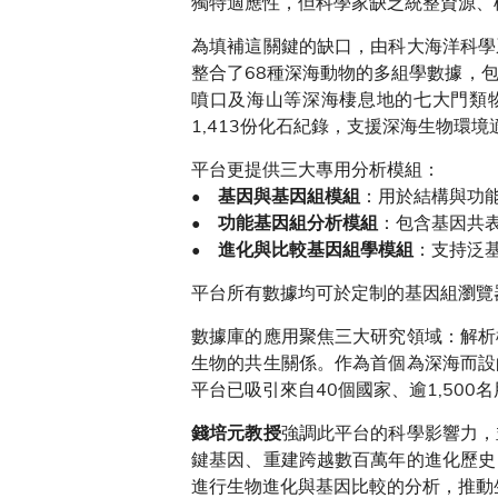
獨特適應性，但科學家缺乏統整資源、
為填補這關鍵的缺口，由科大海洋科學
整合了68種深海動物的多組學數據，包
噴口及海山等深海棲息地的七大門類
1,413份化石紀錄，支援深海生物環
平台更提供三大專用分析模組：
•
：用於結構與功
基因與基因組模組
•
：包含基因共
功能基因組分析模組
•
：支持泛
進化與比較基因組學模組
平台所有數據均可於定制的基因組瀏覽
數據庫的應用聚焦三大研究領域：解析
生物的共生關係。作為首個為深海而設
平台已吸引來自40個國家、逾1,500
強調此平台的科學影響力，
錢培元教授
鍵基因、重建跨越數百萬年的進化歷史
進行生物進化與基因比較的分析，推動