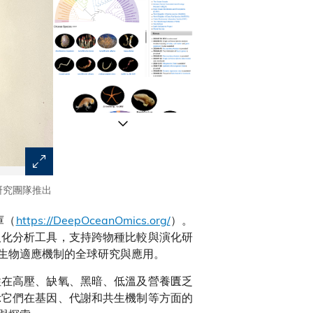
研究團隊推出
數據庫（
https://DeepOceanOmics.org/
）一站式整合及分
物種比較與演化研究。
庫（
https://DeepOceanOmics.org/
）。
人化分析工具，支持跨物種比較與演化研
生物適應機制的全球研究與應用。
性在高壓、缺氧、黑暗、低溫及營養匱乏
示它們在基因、代謝和共生機制等方面的