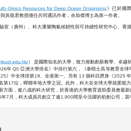
ti-Omics Resources for Deep Ocean Organisms
》已於國際頂
元教授與吳龍君教授擔任共同通訊作者，佘加傑博士為第一作者。
驗室（廣州）、科大潘樂陶氣候韌性與可持續性研究中心、香
hkust.edu.hk/
） 是國際知名的大學，致力推動創新教學、卓越
26年 QS 亞洲大學排名》中排行第六，《泰晤士高等教育全球
5》中全球排第19、全港第一。另有 13 個科目躋身《2025 年
名第17位，蟬聯本地大學之冠。此外，科大在全球大學就業能力
新方面，逾八成的科大研究，於香港的大學教育資助委員會最新的
5年7月，科大成員共創立了逾1,900間至今活躍的初創公司，當
組