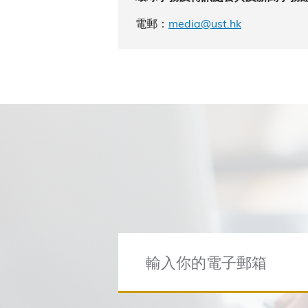
電郵：
media@ust.hk