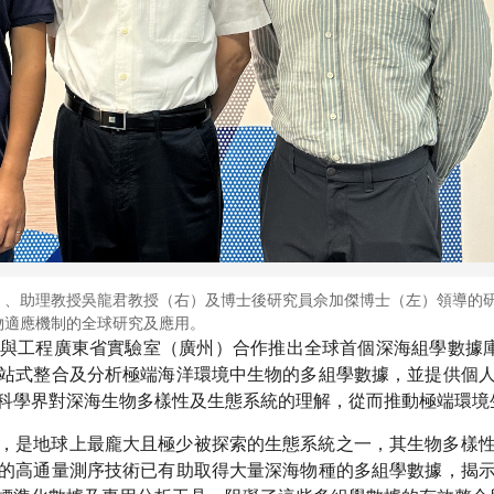
）、助理教授吳龍君教授（右）及博士後研究員佘加傑博士（左）領導的
物適應機制的全球研究及應用。
與工程廣東省實驗室（廣州）合作推出全球首個深海組學數據
站式整合及分析極端海洋環境中生物的多組學數據，並提供個
科學界對深海生物多樣性及生態系統的理解，從而推動極端環境
的區域，是地球上最龐大且極少被探索的生態系統之一，其生物多樣
的高通量測序技術已有助取得大量深海物種的多組學數據，揭