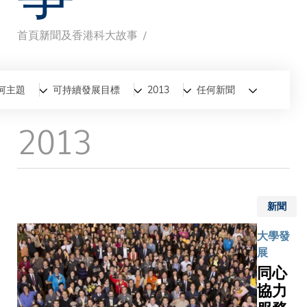
首頁
新聞及香港科大故事
導
航
全部
新聞
香港科大故事
何主題
可持續發展目標
2013
任何新聞
連
2013
結
新聞
大學發
展
同心
協力