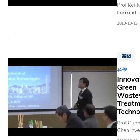
大學成
Prof Kei-
獻。 「小即
員堅守
Lau and h
是美」，
崗位、
team hav
港科技大
2013-10-13
盡心服
develope
策略性地
務。得
advanced
擇各項主
獎者包
technolo
研究，優
括各學
which ca
有序，包
科教
新聞
significan
納米科學
授、行
improve m
應用技術
科學
政人
display in
生命科學
員、語
Innova
mobile
生物技術
文教
Green
electronic
電子、無
師、安
Waste
intelligen
和信息科
全主
traffic sy
技、環境
Treatm
任、技
portable 
可持續發
Techno
術員及
projectors
研究、能
Prof Gua
其他負
(From the
源，以及
Chen inv
責大學
“HKUST
理教育和
innovativ
日常運
Science-f
究。當中