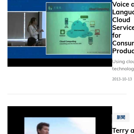
在二十
Voice 
問題，探
long-last
多年
Langu
出解決方
environme
間，科
Cloud
法。科大
friendly. 
大的研
供超過60
the “HKU
Servic
究已獲
研究所和
Science-f
for
得國際
研中心，
Lunch” ta
Consu
認可。
進各項研
series)
Produc
現時，
發展、學
全球五
Using clo
交流和推
大洲多
technolog
科技，在
達八十
Prof Pasc
同範疇如
2013-10-13
多個國
Fung has
因學、太
家的學
develope
科學、亞
生在科
Chinese-
經濟政策
大就
based vo
中國研究
讀。而
interactiv
展等 屢創
大 學更
新聞
system fo
破。 科大的
連續三
use on sm
研究工作
Terry 
年獲
phones a
跟教學工