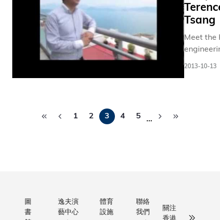
Terenc
《QS亞
GPS in ca
作，從來
Tsang
洲大學
(From the
密不可分
排名》
"HKUST
我們的目
Meet the
列為亞
Science-f
標，是培
engineeri
洲第
Lunch" ta
年輕的人
alumni br
一。 多
2013-10-13
series)
才，讓同
who have
元化的
在學習中
their inter
工作機
與研究。
IT and
會 在芸
Pagination
中，我們
entrepren
芸得獎
1
2
3
4
5
創先河， 
…
into one o
者當
對學生需
top Face
中，包
而量身設
app
括健
的「本科
developm
康、安
研究計劃
companie
全及環
（UROP
境處高
和「國際
級經
究計劃」
圖
逸夫演
體育
聯絡
關注
理、教
書
藝中心
設施
我們
（IROP）
香港