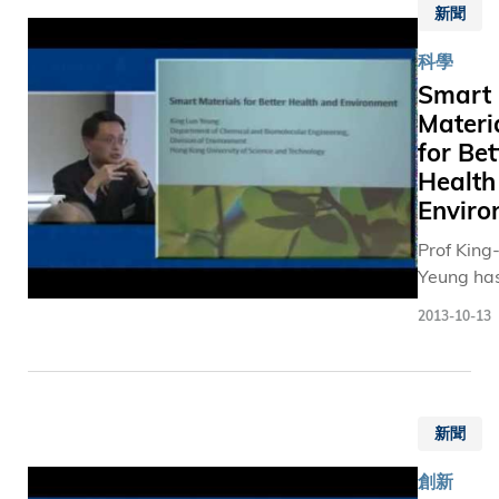
不懈，
自創校而
新聞
electroni
for-Lunch”
成功幫
來，科大
and damp
series)
助大學
研究資助
科學
"smart ge
在短短
請中，一
Smart
windows 
二十三
取得最高
Materi
save ener
年躋身
功率。 大學
for Bet
a "smart 
成為國
開創嶄新
which can
Health
際級研
研究模式
tumor. (F
Enviro
究型大
付日趨複
"HKUST S
學。陳
的環球問
Prof King
for-Lunch
校 長感
題，以跨
Yeung ha
series)
謝各得
科為大方
develope
2013-10-13
獎者盡
向，吸引
"smart" a
忠職
球不同專
microbial
守，令
人才。，
for preven
大學取
學科研究
spread of
得現時
新聞
結合優勢
infectious
卓越的
發尖端科
diseases.
成就。
創新
技，為全
coating i