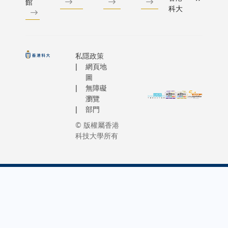
職員協
館
就是為了
科大
會主席
發年輕一
李志滿
對學術研
博士以
的興趣，
及蒙民
培育他們
私隱政策
偉博士
創新能力
網頁地
納米科
在優秀的
圖
學教
無障礙
者帶領下
授、物
瀏覽
學生在本
部門
理學系
生學習期
講座教
© 版權屬香港
內，已可
授沈
科技大學所有
始參與研
平。李
究，甚至
博士十
赴海外的
分享受
尖研究中
科大多
和機構，
元化的
一流的科
職務。
專家與學
他舉例
共同學習