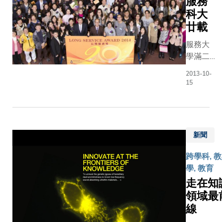
服務
科大
廿載
服務大
學滿二
十年的
2013-10-
資深教
15
職員聚
首一堂
慶祝。
第五屆
新聞
教職員
長期服
跨學科, 
務獎頒
學, 教育
獎典禮
走在知
於二月
領域最
舉行。
線
240名