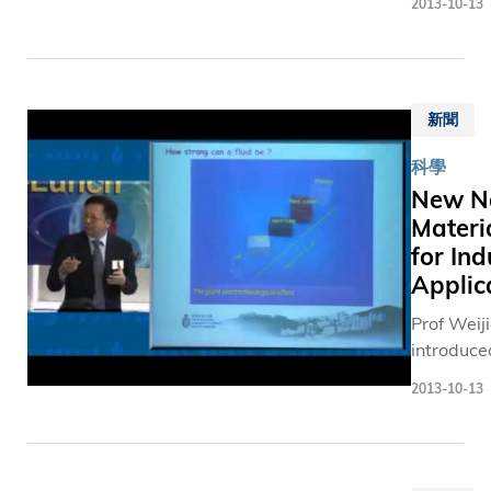
2013-10-13
wastewa
作的職
Lunch” ta
少是全球
treatmen
員。 忠
series)
會所面對
technolo
誠服務
重大挑戰
known as
團結一
科大不斷
新聞
Process
志 得獎
拓知識領
術). The
者於
域，大學
科學
technolo
1994年
會參與在
New N
successfu
加入當
際學術社
Materi
minimizes
時成立
較為冷門
for Ind
adverse
只有三
研究課題
environm
年的科
Applic
如傳統中
impact of
大。校
藥﹑亞洲
Prof Weij
sewage
長陳繁
業管理及
introduc
treatment
昌教授
南研究等
innovativ
with red
表揚教
2013-10-13
我們的研
applicati
cost and 
職員在
焦點及主
nanotech
requireme
創校日
不但創新
including
(From the
子努力
具競爭力
fluid" for 
“HKUST S