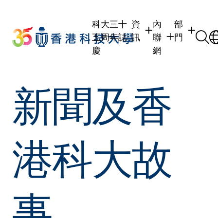
Skip
to
科大三十
資
內
部
main
五周年誌
訊
聯
門
content
慶
網
學生
學生內聯網
學術部門
新聞及香
職員
職員行政內聯網
學術課程
校友
校友內聯網
行政部門
社交平台及
傳媒
式
公眾
港科大故
事