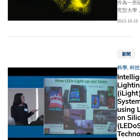
服務大
作為一所
學滿二
究型大學
十年的
香港科技
2013-10-15
資深教
學非常重
職員聚
學術研究
首一
我們一直
堂，與
守大學的
家人、
新聞
校精神，
朋友一
時專注於
起慶祝
科學, 科技
礎和應用
並獲嘉
Intelli
究。這個
許。科
Lighti
念讓我們
大校長
(iLight
芸芸學府
與大學
脫穎而出
Syste
高層管
備受國際
using 
理人員
同。有關
on Sili
亦參與
研究成果
(LEDoS
典禮，
亦為社會
Techno
表揚各
出豐碩貢